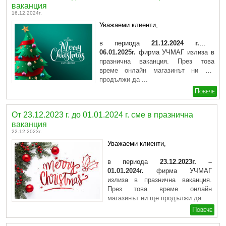
ваканция
16.12.2024г.
Уважаеми клиенти,
в периода
21.12.2024 г. –
06.01.2025г.
фирма УЧМАГ излиза в
празнична ваканция. През това
време
онлайн магазинът ни
ще
продължи да ...
Повече
От 23.12.2023 г. до 01.01.2024 г. сме в празнична
ваканция
22.12.2023г.
Уважаеми клиенти,
в периода
23.12.2023г. –
01.01.2024г.
фирма УЧМАГ
излиза в празнична ваканция.
През това време
онлайн
магазинът ни
ще продължи да ...
Повече