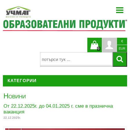
НАЧАЛО
ЗА НАС
НОВИНИ
€
БЛОГ
Кошницата
Профи
0
EUR
КАТАЛОЗИ
е празна
ПРОЕКТИ
КАТЕГОРИИ
ЗА УЧИТЕЛЯ
КОНТАКТИ
ДЕТСКИ ГРАДИНИ И НАЧАЛНО ОБРАЗОВАНИЕ
Новини
ЕЗИКОВО ОБУЧЕНИЕ
От 22.12.2025г. до 04.01.2025 г. сме в празнична
ваканция
МАТЕМАТИКА
22.12.2025г.
НАУКИ