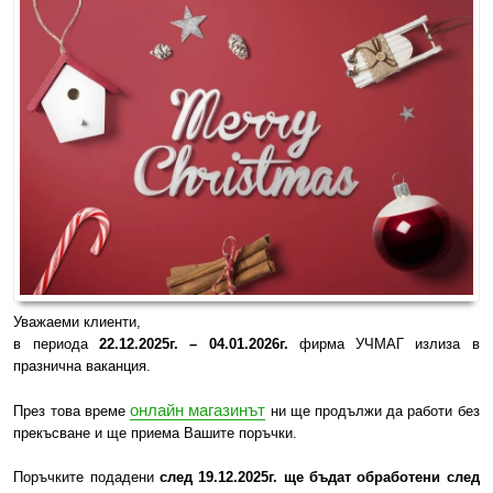
ИЗКУСТВА
СПОРТ
МЕБЕЛИ И ОБОРУДВАНЕ
КАНЦЕЛАРСКИ МАТЕРИАЛИ
КНИГИ И УЧЕБНИЦИ
БДП
Уважаеми клиенти,
НОВИ
в периода
22.12.2025г. – 04.01.2026г.
фирма УЧМАГ излиза в
празнична ваканция.
ПРОМОЦИИ
онлайн магазинът
През това време
ни ще продължи да работи без
S.T.E.M.
прекъсване и ще приема Вашите поръчки.
ИНСТРУМЕНТИ
Поръчките подадени
след 19.12.2025г. ще бъдат обработени след