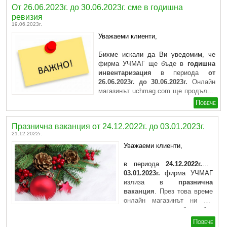
От 26.06.2023г. до 30.06.2023г. сме в годишна
ревизия
19.06.2023г.
Уважаеми клиенти,
Бихме искали да Ви уведомим, че
фирма УЧМАГ ще бъде в
годишна
инвентаризация
в периода
от
26.06.2023г. до 30.06.2023г.
Онлайн
магазинът
uchmag.com
ще продължи
да ...
Повече
Празнична ваканция от 24.12.2022г. до 03.01.2023г.
21.12.2022г.
Уважаеми клиенти,
в периода
24.12.2022г. –
03.01.2023г.
фирма УЧМАГ
излиза в
празнична
ваканция
. През това време
онлайн магазинът
ни ще
продължи да работи без
прекъсване, и ще приема Вашите поръчки. ...
Повече