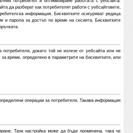
алния потребител и оптимизиране работата с уебсайта.
айта да разберат как потребителят работи с уебсайтовете,
требителска информация. Бисквитките осигуряват редица
е и парола за достъп по време на сесията. Бисквитките
оръчката.
 потребителя, докато той не излезе от уебсайта или не
 за време, определено в параметрите на бисквитките, или
 определени операции за потребителя. Такава информация
иране. Тази настройка може да бъде променена, така че