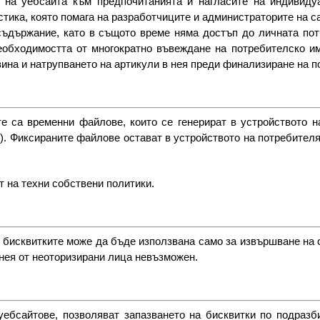
 на уебсайтa към предпочитанията и нагласите на индивиду
тика, която помага на разработчиците и администраторите на с
 съдържание, като в същото време няма достъп до личната по
еобходимостта от многократно въвеждане на потребителско им
ина и натрупването на артикули в нея преди финализиране на п
 са временни файлове, които се генерират в устройството на
. Фиксираните файлове остават в устройството на потребителя
т на техни собствени политики.
 бисквитките може да бъде използвана само за извършване на
 нея от неоторизирани лица невъзможен.
ебсайтове, позволяват запазването на бисквитки по подразб