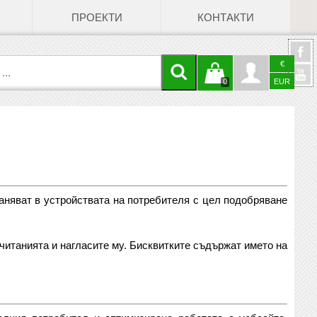
ПРОЕКТИ
КОНТАКТИ
€
Кошницата
Профил
0
EUR
@
е празна
Face
аняват в устройствата на потребителя с цел подобряване
читанията и нагласите му. Бисквитките съдържат името на