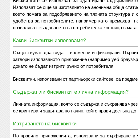
Бисквитките се използват за адаптиране съдържанието
Използват се още за изготвянето на анонимна обща статис
което помага за подобряването на тяхната структура и
удобства за потребителите, например като премахват н
позволяват създаването на потребителка кошница в магаз
Какви бисквитки използваме?
Съществуват два вида – временни и фиксирани. Първите
затвори използваното приложение (например уеб браузър)
докато не бъдат изтрити ръчно от потребителя.
Бисквитки, използвани от партньорски сайтове, са предме
Съдържат ли бисквитките лична информация?
Личната информация, която се съдържа и съхранява чрез
се криптира и защитава по начин, който прави достъпа до
Изтриването на бисквитки
По правило приложенията, използвани за сърфиране в у