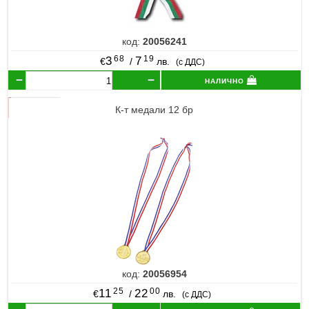
код:
20056241
68
19
3
7
€
/
лв.
(с ДДС)
налично
К-т медали 12 бр
код:
20056954
25
00
11
22
€
/
лв.
(с ДДС)