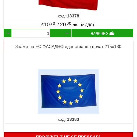
код:
13378
23
00
10
20
€
/
лв.
(с ДДС)
налично
Знаме на ЕС ФАСАДНО едностранен печат 215х130
код:
13383