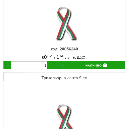
код:
20056240
82
60
0
1
€
/
лв.
(с ДДС)
налично
Трикольорна лента 9 см