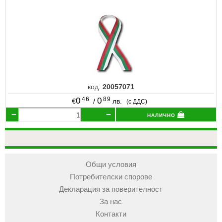
код:
20057071
46
89
0
0
€
/
лв.
(с ДДС)
налично
Общи условия
Потребителски спорове
Декларация за поверителност
За нас
Контакти