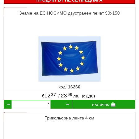
ПРОДУКТЪТ НЕ СЕ ПРЕДЛАГА
Знаме на ЕС НОСИМО двустранен печат 90х150
код:
16266
27
99
12
23
€
/
лв.
(с ДДС)
налично
Трикольорна лента 4 см