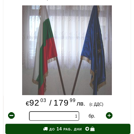
ИЗКУСТВА
СПОРТ
МЕБЕЛИ И ОБОРУДВАНЕ
КАНЦЕЛАРСКИ МАТЕРИАЛИ
КНИГИ И УЧЕБНИЦИ
БДП
НОВИ
ПРОМОЦИИ
03
99
92
179
/
€
лв.
(с ДДС)
S.T.E.M.
бр.
ИНСТРУМЕНТИ
до 14 раб. дни