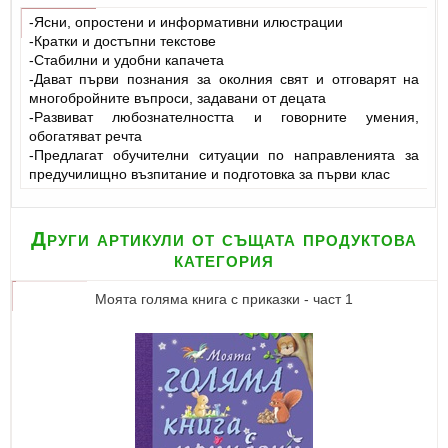
-Ясни, опростени и информативни илюстрации
-Кратки и достъпни текстове
-Стабилни и удобни капачета
-Дават първи познания за околния свят и отговарят на
многобройните въпроси, задавани от децата
-Развиват любознателността и говорните умения,
обогатяват речта
-Предлагат обучителни ситуации по направленията за
предучилищно възпитание и подготовка за първи клас
Други артикули от същата продуктова
категория
Моята голяма книга с приказки - част 1