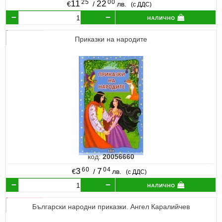
25
00
11
22
€
/
лв.
(с ДДС)
налично
Приказки на народите
код:
20056660
60
04
3
7
€
/
лв.
(с ДДС)
налично
Български народни приказки. Ангел Каралийчев