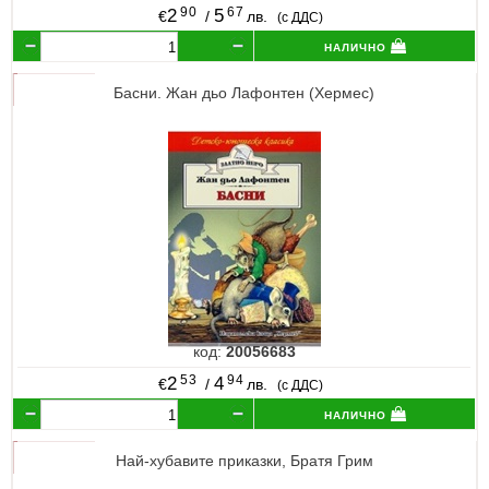
90
67
2
5
€
/
лв.
(с ДДС)
налично
Басни. Жан дьо Лафонтен (Хермес)
код:
20056683
53
94
2
4
€
/
лв.
(с ДДС)
налично
Най-хубавите приказки, Братя Грим