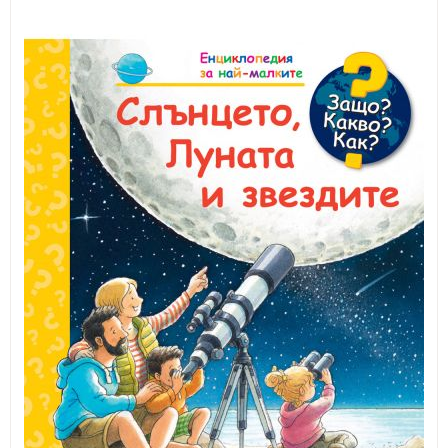
ИЗКУСТВА
СПОРТ
МЕБЕЛИ И ОБОРУДВАНЕ
КАНЦЕЛАРСКИ МАТЕРИАЛИ
КНИГИ И УЧЕБНИЦИ
БДП
НОВИ
ПРОМОЦИИ
S.T.E.M.
ИНСТРУМЕНТИ