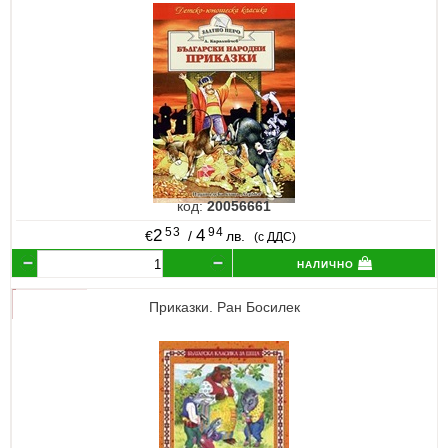
код:
20056661
53
94
2
4
€
/
лв.
(с ДДС)
налично
Приказки. Ран Босилек