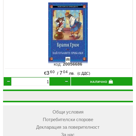
код:
20056686
60
04
3
7
€
/
лв.
(с ДДС)
налично
Общи условия
Потребителски спорове
Декларация за поверителност
За нас