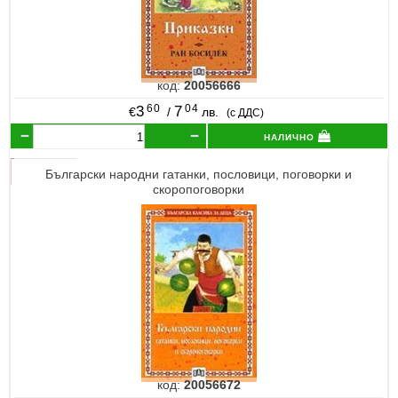
код:
20056666
60
04
3
7
€
/
лв.
(с ДДС)
налично
Български народни гатанки, пословици, поговорки и
скоропоговорки
код:
20056672