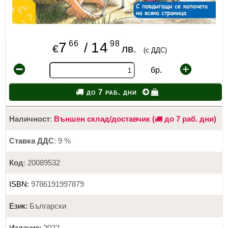
66
98
7
14
/
€
лв.
(с ДДС)
бр.
до 7 раб. дни
Наличност
:
Външен склад/доставчик (
до 7 раб. дни)
Ставка ДДС
: 9 %
Код
: 20089532
ISBN:
9786191997879
Език:
Български
Издание:
2022