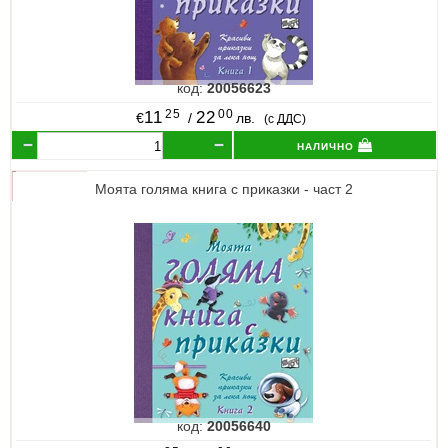
код:
20056623
25
00
11
22
€
/
лв.
(с ДДС)
налично
Моята голяма книга с приказки - част 2
код:
20056640