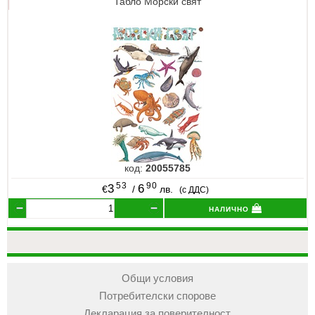
Табло Морски свят
код:
20055785
53
90
3
6
€
/
лв.
(с ДДС)
налично
Общи условия
Потребителски спорове
Декларация за поверителност