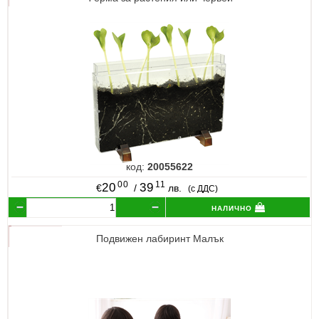
код:
20055622
00
11
20
39
€
/
лв.
(с ДДС)
налично
Подвижен лабиринт Малък