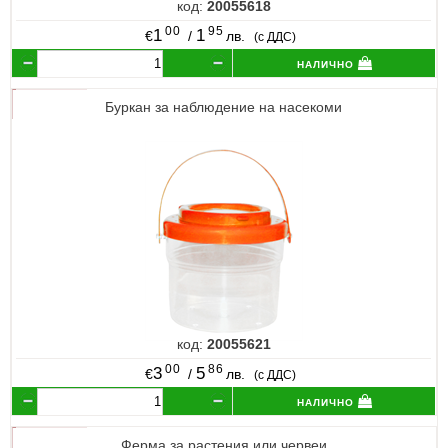
код:
20055618
00
95
1
1
€
/
лв.
(с ДДС)
налично
Буркан за наблюдение на насекоми
код:
20055621
00
86
3
5
€
/
лв.
(с ДДС)
налично
Ферма за растения или червеи