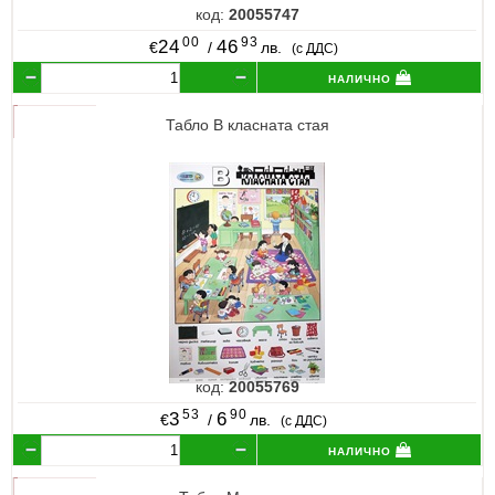
код:
20055747
00
93
24
46
€
/
лв.
(с ДДС)
налично
Табло В класната стая
код:
20055769
53
90
3
6
€
/
лв.
(с ДДС)
налично