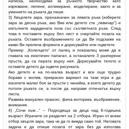
натиска, необходими за ръчното творчество като
изрязване, лепене, апликиране, моделиране, както и за
умението на ръката да пише.
3) Хвърлете зара, преназначен за лявата ръка (изберете
зара за дясна ръка, ако Вие или детето сте „левичар“) и
изпълнете зададената поза със съответната ръка. След
това я поставете върху бял лист и очертайте позата на
ръката. Оставете въображението си да Ви подскаже на
какво Ви прилича формата и дорисувайте или оцветете.
Пример: „Колелцето“ от палец и показалец може да е
главата на екзотичен папагал, а останалите 3 разперени
пръста, да са перата върху нея. Дорисувайте тялото и
оставете детето да оцвети рисунката.
Ако детето е на по-малка възраст и все още трудно
борави с молив, прекрасен вариант на тази игра е да
изсипете малко боя за пръсти с чинийка, в която детето да
потопи ръката си, а после да направи отпечатък върху
листа.
Развива мануален праксис, фина моторика, въображение,
внимание.
4) „Сочи към...“ – Подходяща за деца над 6-годишна
възраст. Играчите се разделят на 2 отбора. Играч от всеки
отбор хвърля зара, така че да го вижда само той. Неговата
задача е да опише позата от зара без да използва