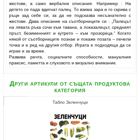
жестове, а само вербални описания. Например : На
детето се пада вдигнат палец. То взима зара и го скрива с
ръце зад себе си, за да не подсказва несъзнателно с
жестове. Дава описание на съотборниците си : „Палецът
на лявата ръка сочи към тавана, а показалецът, средният
пръст, безименният и кутрето – към прозореца.“ Когато
някой от съотборниците познае и покаже позата – печели
точка и е ред на другия отбор. Играта е подходяща да се
играе и за време.
Развива речта, социалните способности, мануалния
праксис, паметта и слуховото и визуално внимание.
Други артикули от същата продуктова
категория
Табло Зеленчуци