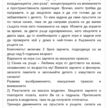
координацията „око-ръка“, концентрацията на вниманието
и пространствената ориентация. Всичко, което трябва да
направите, е да хвърлите зара и да сте готови да се
забавлявате с детето. То има задача да свие пръстите си
по такъв начин, така че да направи ръката си да заеме
същата поза като показаната на зара. Можете да играете
за време, за двете ръце едновременно, като хвърляте и
двата зара, да го комбинирате с други игри и задачи или
да проверите кой у дома е най-точен в бързината на
ръцете си.
Комплектът включва 2 броя зарчета, подходящи са за
деца над 5-годишна възраст.
Варианти за игра със зарчета за мануален праксис :
1) Сенки на ръце – Любима игра от детството на всеки,
независимо от възрастта му! Вземете зарчето и фенерче,
загасете лампите и запознайте детето с изкуството на
сенките!
Развива въображението, мануалния праксис и
вниманието.
2) Разстелете на масата моделин. Хвърлете зарчето и
повторете позата, която Ви се е паднала. Притиснете
ръката в моделина, така че да получите отпечатък.
Тренира движенията на пръстите и ръцете, силата на