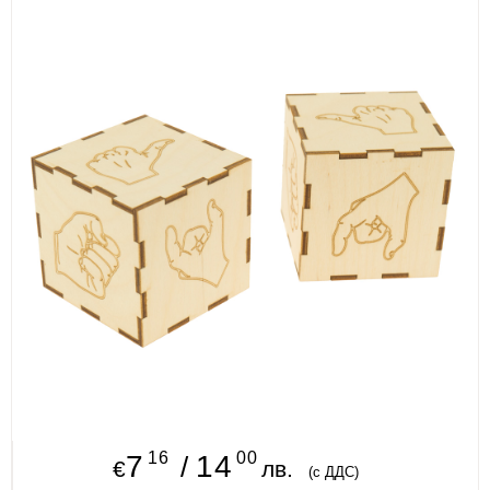
ИЗКУСТВА
СПОРТ
МЕБЕЛИ И ОБОРУДВАНЕ
КАНЦЕЛАРСКИ МАТЕРИАЛИ
КНИГИ И УЧЕБНИЦИ
БДП
НОВИ
ПРОМОЦИИ
S.T.E.M.
16
00
ИНСТРУМЕНТИ
7
14
/
€
лв.
(с ДДС)