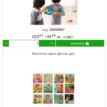
код:
20055667
00
98
23
44
€
/
лв.
(с ДДС)
налично
Магнитни карти Детски ден