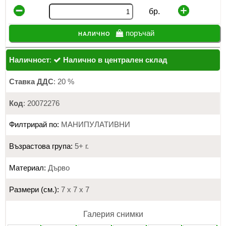
бр.
налично
поръчай
Наличност
:
Налично в централен склад
Ставка ДДС
: 20 %
Код
: 20072276
Филтрирай по:
МАНИПУЛАТИВНИ
Възрастова група:
5+ г.
Материал:
Дърво
Размери (см.):
7 х 7 х 7
Галерия снимки