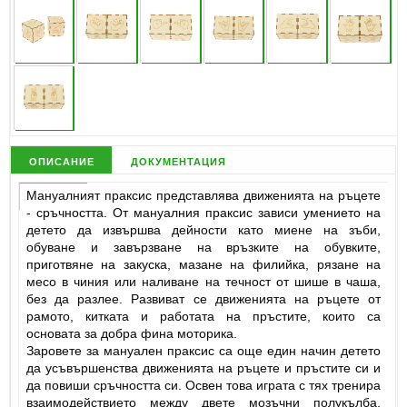
описание
документация
Мануалният праксис представлява движенията на ръцете
- сръчността. От мануалния праксис зависи умението на
детето да извършва дейности като миене на зъби,
обуване и завързване на връзките на обувките,
приготвяне на закуска, мазане на филийка, рязане на
месо в чиния или наливане на течност от шише в чаша,
без да разлее. Развиват се движенията на ръцете от
рамото, китката и работата на пръстите, които са
основата за добра фина моторика.
Заровете за мануален праксис са още един начин детето
да усъвършенства движенията на ръцете и пръстите си и
да повиши сръчността си. Освен това играта с тях тренира
взаимодействието между двете мозъчни полукълба,