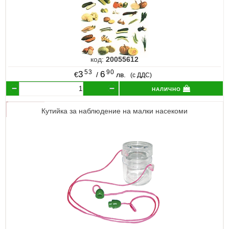
код:
20055612
53
90
3
6
€
/
лв.
(с ДДС)
налично
Кутийка за наблюдение на малки насекоми