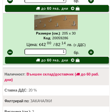
бр.
до 60 раб. дни
Размери (см.)
: 205 х 30
Код
: 20059286
00
14
Цена:
42
/
82
€
лв.
(с ДДС)
бр.
до 60 раб. дни
Наличност
:
Външен склад/доставчик (
до 60 раб.
дни)
Ставка ДДС
: 20 %
Филтрирай по:
ЗАКАЧАЛКИ
Височина (см.):
2