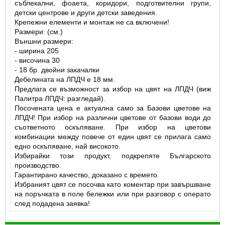
съблекални, фоаета, коридори, подготвителни групи,
детски центрове и други детски заведения.
Крепежни елементи и монтаж не са включени!
Размери: (см.)
Външни размери:
- ширина 205
- височина 30
- 18 бр. двойни закачалки
Дебелината на ЛПДЧ е 18 мм.
Предлага се възможност за избор на цвят на ЛПДЧ (виж
Палитра ЛПДЧ: разгледай).
Посочената цена е актуална само за Базови цветове на
ЛПДЧ! При избор на различни цветове от базови води до
съответното оскъпяване. При избор на цветови
комбинации между повече от един цвят се прилага само
едно оскъпяване, най високото.
Избирайки този продукт, подкрепяте Българското
производство.
Гарантирано качество, доказано с времето.
Избраният цвят се посочва като коментар при завършване
на поръчката в поле бележки или при разговор с операто
след подадена заявка!