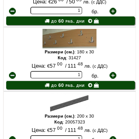
Цена:
26
/
50
€
лв.
(с ДДС)
бр.
до 60 раб. дни
Размери (см.)
: 180 х 30
Код
: 31427
00
48
Цена:
57
/
111
€
лв.
(с ДДС)
бр.
до 60 раб. дни
Размери (см.)
: 200 х 30
Код
: 20057323
00
48
Цена:
57
/
111
€
лв.
(с ДДС)