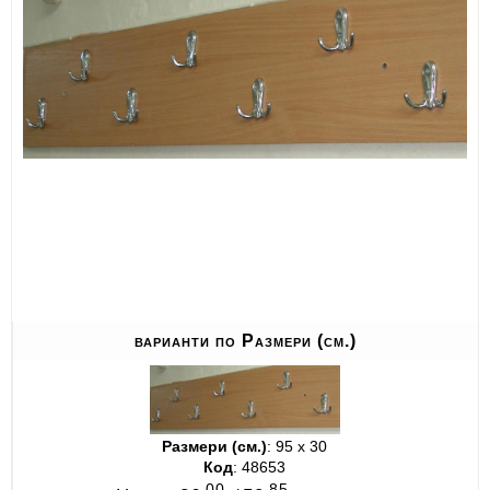
ИЗКУСТВА
СПОРТ
МЕБЕЛИ И ОБОРУДВАНЕ
КАНЦЕЛАРСКИ МАТЕРИАЛИ
КНИГИ И УЧЕБНИЦИ
БДП
НОВИ
варианти по Размери (см.)
ПРОМОЦИИ
S.T.E.M.
Размери (см.)
: 95 х 30
ИНСТРУМЕНТИ
Код
: 48653
00
85