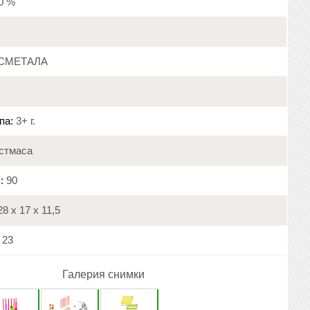
20 %
СМЕТАЛА
па:
3+ г.
стмаса
:
90
8 х 17 х 11,5
23
Галерия снимки