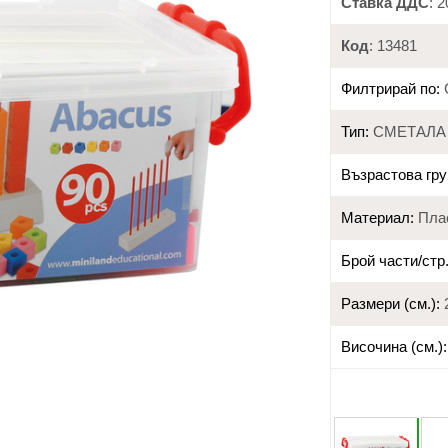
Ставка ДДС
: 
Код
: 13481
Филтрирай по:
Тип:
СМЕТАЛА
Възрастова гру
Материал:
Пла
Брой части/стр.
Размери (см.):
2
Височина (см.):