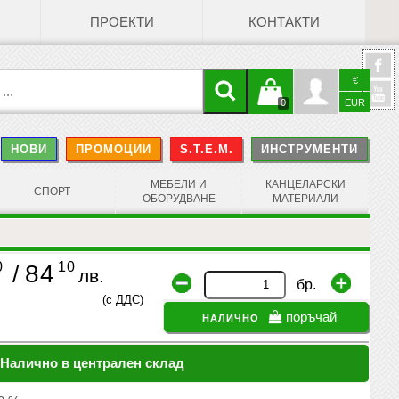
ПРОЕКТИ
КОНТАКТИ
€
Кошницата
Профил
0
EUR
@
НОВИ
ПРОМОЦИИ
S.T.E.M.
ИНСТРУМЕНТИ
е празна
Face
МЕБЕЛИ И
КАНЦЕЛАРСКИ
СПОРТ
ОБОРУДВАНЕ
МАТЕРИАЛИ
0
10
84
/
лв.
бр.
(с ДДС)
налично
поръчай
Налично в централен склад