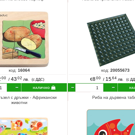
код:
16064
код:
20055673
00
02
00
64
2
43
8
15
/
лв.
€
/
лв.
(с ДДС)
(с Д
налично
на
ъзел с дръжки - Африкански
Риба на дървена таб
животни