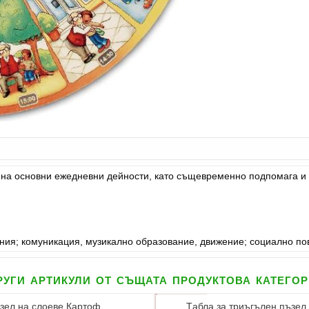
 на основни ежедневни дейности, като същевременно подпомага и 
ия; комуникация, музикално образование, движение; социално пов
уги артикули от същата продуктова катего
зел на слоеве Картоф
Tабла за триъгълен пъзел 