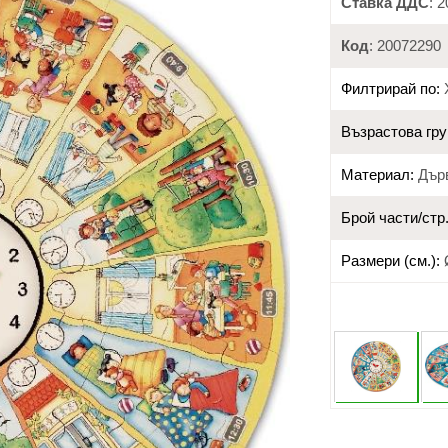
Ставка ДДС
: 
Код
: 20072290
Филтрирай по:
Възрастова гру
Материал:
Дър
Брой части/стр.
Размери (см.):
Ø