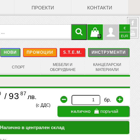
ПРОЕКТИ
КОНТАКТИ
€
Кошницата
Профил
0
EUR
@
НОВИ
ПРОМОЦИИ
S.T.E.M.
ИНСТРУМЕНТИ
е празна
Face
МЕБЕЛИ И
КАНЦЕЛАРСКИ
СПОРТ
ОБОРУДВАНЕ
МАТЕРИАЛИ
0
87
93
/
лв.
бр.
(с ДДС)
налично
поръчай
Налично в централен склад