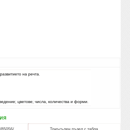
развитието на речта.
едение; цветове; числа, количества и форми.
рия
/85056/
Триъгълен пъзел с табла