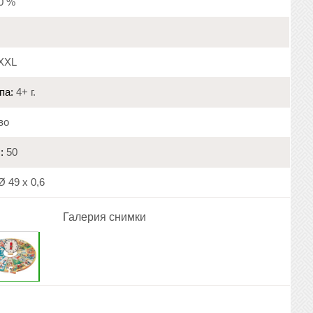
20 %
XXL
па:
4+ г.
во
:
50
 49 х 0,6
Галерия снимки