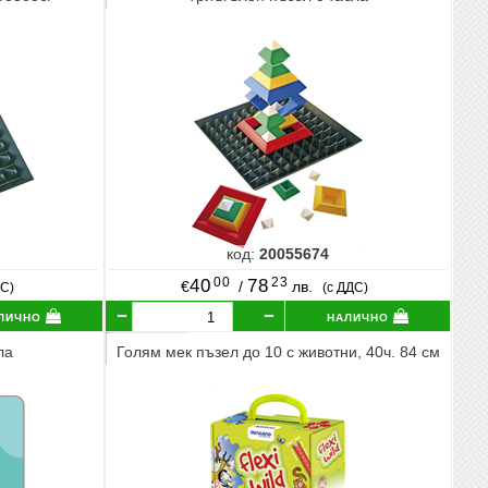
код:
20055674
00
23
40
78
€
/
лв.
ДС)
(с ДДС)
лично
налично
ла
Голям мек пъзел до 10 с животни, 40ч. 84 см