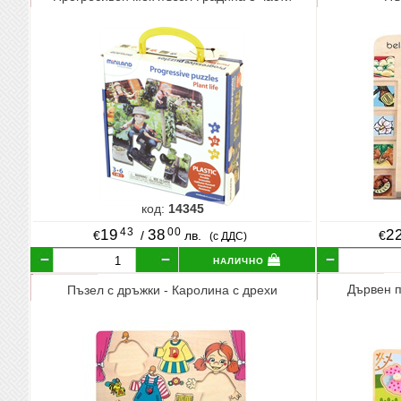
код:
14345
43
00
19
38
2
€
/
лв.
€
(с ДДС)
налично
Дървен п
Пъзел с дръжки - Каролина с дрехи