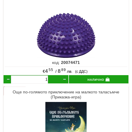
код:
20074471
55
89
4
8
€
/
лв.
(с ДДС)
налично
Още по-голямото приключение на малкото таласъмче
(Приказка-игра)