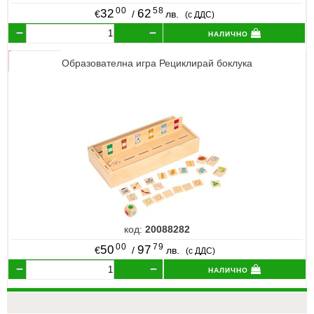
00
58
32
62
€
/
лв.
(с ДДС)
налично
Образователна игра Рециклирай боклука
код:
20088282
00
79
50
97
€
/
лв.
(с ДДС)
налично