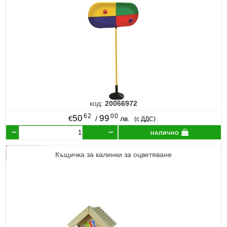
код:
20066972
62
00
50
99
€
/
лв.
(с ДДС)
налично
Къщичка за калинки за оцветяване