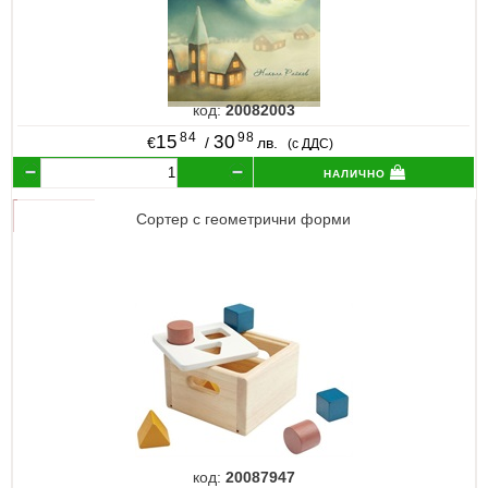
код:
20082003
84
98
15
30
€
/
лв.
(с ДДС)
налично
Сортер с геометрични форми
код:
20087947