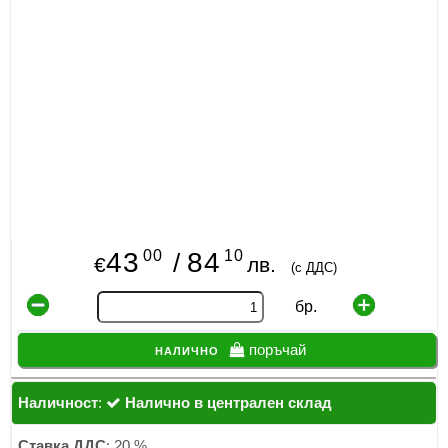
00
10
43
84
/
€
лв.
(с ДДС)
бр.
налично
поръчай
Наличност
:
Налично в централен склад
Ставка ДДС
: 20 %