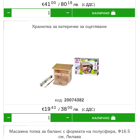
00
18
41
80
€
/
лв.
(с ДДС)
налично
Хранилка за катерички за оцетяване
код:
20074382
43
00
19
38
€
/
лв.
(с ДДС)
налично
Масажна топка за баланс с формата на полусфера, Ф16.5
см, Лилава