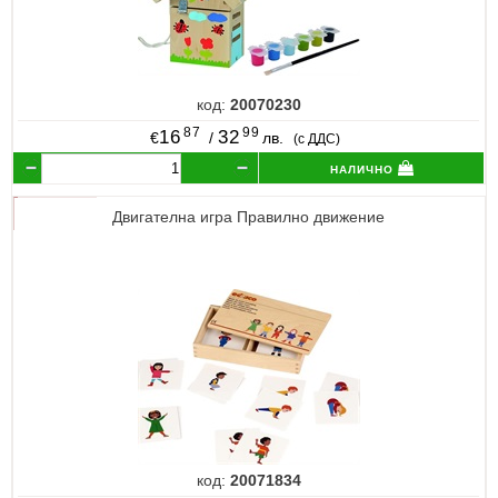
код:
20070230
87
99
16
32
€
/
лв.
(с ДДС)
налично
Двигателна игра Правилно движение
код:
20071834