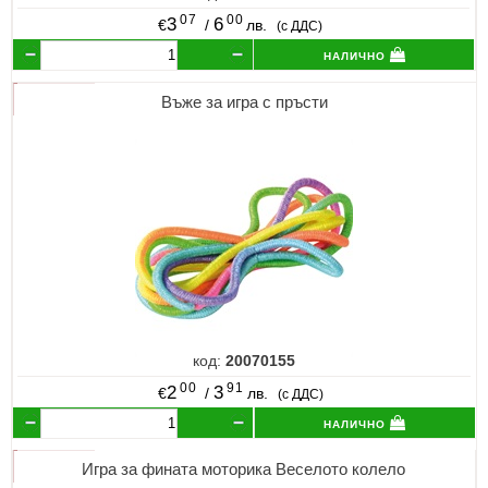
07
00
3
6
€
/
лв.
(с ДДС)
налично
Въже за игра с пръсти
код:
20070155
00
91
2
3
€
/
лв.
(с ДДС)
налично
Игра за фината моторика Веселото колело