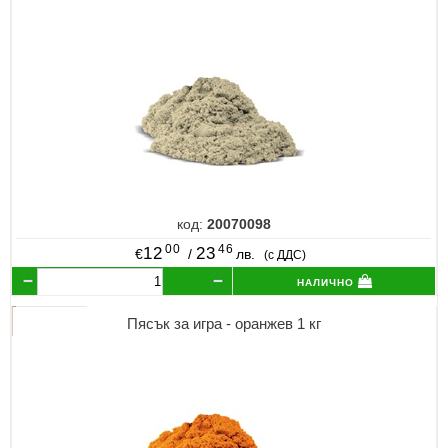
код:
20070098
00
46
12
23
€
/
лв.
(с ДДС)
налично
Пясък за игра - оранжев 1 кг