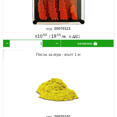
код:
20070113
00
55
10
19
€
/
лв.
(с ДДС)
налично
Пясък за игра - жълт 1 кг
код:
20070101