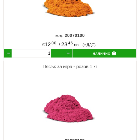
код:
20070100
00
46
12
23
€
/
лв.
(с ДДС)
налично
Пясък за игра - розов 1 кг