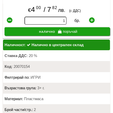
00
82
4
7
/
€
лв.
(с ДДС)
бр.
налично
поръчай
Наличност
:
Налично в централен склад
Ставка ДДС
: 20 %
Код
: 20070154
Филтрирай по:
ИГРИ
Възрастова група:
3+ г.
Материал:
Пластмаса
Брой части/стр.:
2