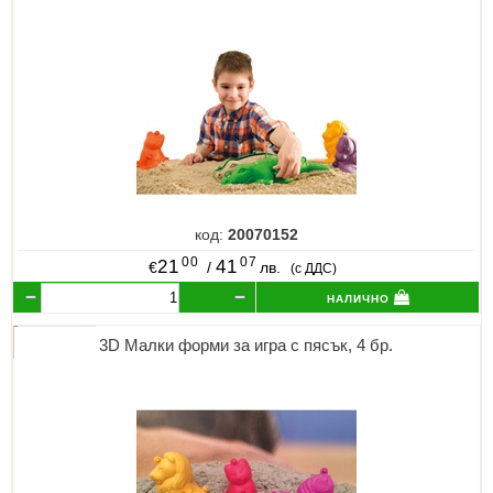
код:
20070152
00
07
21
41
€
/
лв.
(с ДДС)
налично
3D Малки форми за игра с пясък, 4 бр.