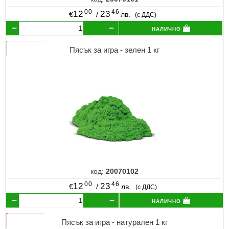
00
46
12
23
€
/
лв.
(с ДДС)
налично
Пясък за игра - зелен 1 кг
код:
20070102
00
46
12
23
€
/
лв.
(с ДДС)
налично
Пясък за игра - натурален 1 кг