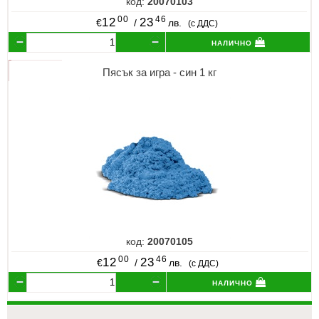
код:
20070103
00
46
12
23
€
/
лв.
(с ДДС)
налично
Пясък за игра - син 1 кг
код:
20070105
00
46
12
23
€
/
лв.
(с ДДС)
налично