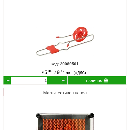
код:
20089501
00
77
5
9
€
/
лв.
(с ДДС)
налично
Малък сетивен панел