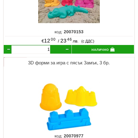
код:
20070153
00
46
12
23
€
/
лв.
(с ДДС)
налично
3D форми за игра с пясък Замък, 3 бр.
код:
20070977