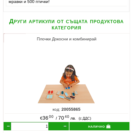
мравки и 500 птички!
Други артикули от същата продуктова
категория
Плочки Докосни и комбинирай
код:
20055865
00
40
36
70
€
/
лв.
(с ДДС)
налично