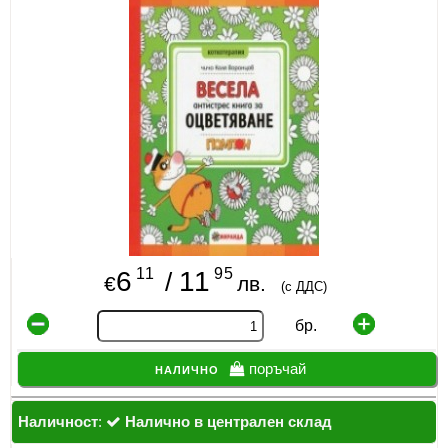
ИЗКУСТВА
СПОРТ
МЕБЕЛИ И ОБОРУДВАНЕ
КАНЦЕЛАРСКИ МАТЕРИАЛИ
КНИГИ И УЧЕБНИЦИ
БДП
11
95
6
11
/
€
лв.
(с ДДС)
НОВИ
бр.
ПРОМОЦИИ
налично
поръчай
S.T.E.M.
ИНСТРУМЕНТИ
Наличност
:
Налично в централен склад