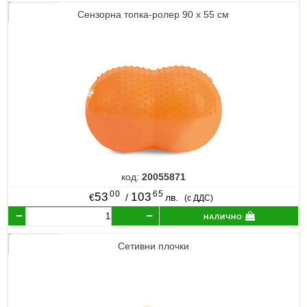
Сензорна топка-ролер 90 х 55 см
код:
20055871
00
65
53
103
€
/
лв.
(с ДДС)
налично
Сетивни плочки