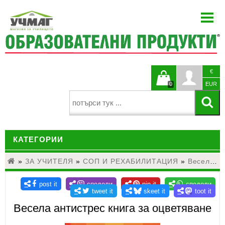
НАЧАЛО
ЗА НАС
НОВИНИ
€
БЛОГ
Кошницата
Профи
0
EUR
КАТАЛОЗИ
е празна
ПРОЕКТИ
КАТЕГОРИИ
ЗА УЧИТЕЛЯ
КОНТАКТИ
»
ЗА УЧИТЕЛЯ
ДЕТСКИ ГРАДИНИ И НАЧАЛНО ОБРАЗОВАНИЕ
»
СОП И РЕХАБИЛИТАЦИЯ
»
Весела антистрес книга за оцветяване
ЕЗИКОВО ОБУЧЕНИЕ
МАТЕМАТИКА
Весела антистрес книга за оцветяване
НАУКИ