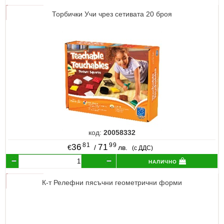
Торбички Учи чрез сетивата 20 броя
код:
20058332
81
99
36
71
€
/
лв.
(с ДДС)
налично
К-т Релефни пясъчни геометрични форми