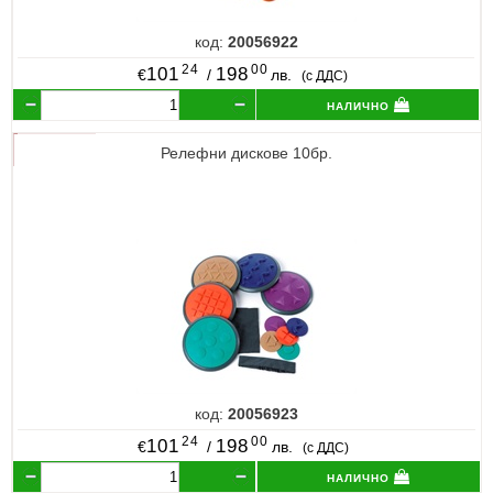
код:
20056922
24
00
101
198
€
/
лв.
(с ДДС)
налично
Релефни дискове 10бр.
код:
20056923
24
00
101
198
€
/
лв.
(с ДДС)
налично