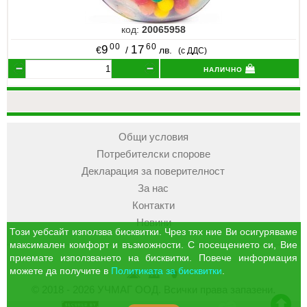
код:
20065958
00
60
9
17
€
/
лв.
(с ДДС)
налично
Общи условия
Потребителски спорове
Декларация за поверителност
За нас
Контакти
Новини
Този уебсайт използва бисквитки. Чрез тях ние Ви осигуряваме
максимален комфорт и възможности. С посещението си, Вие
приемате използването на бисквитки. Повече информация
можете да получите в
Политиката за бисквитки
.
УЧМАГ
Кошница
Профил
© 2018 - 2026 УЧМАГ ООД. Всички права запазени.
ООД
отиди в началото на сайта