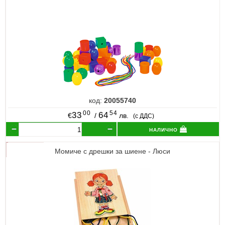
код:
20055740
00
54
33
64
€
/
лв.
(с ДДС)
налично
Момиче с дрешки за шиене - Люси