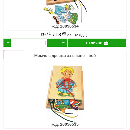
код:
20056534
71
99
9
18
€
/
лв.
(с ДДС)
налично
Момче с дрешки за шиене - Боб
код:
20056535