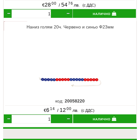
00
76
28
54
€
/
лв.
(с ДДС)
налично
Наниз голям 20ч. Червено и синьо Ф23мм
код:
20058220
14
00
6
12
€
/
лв.
(с ДДС)
налично