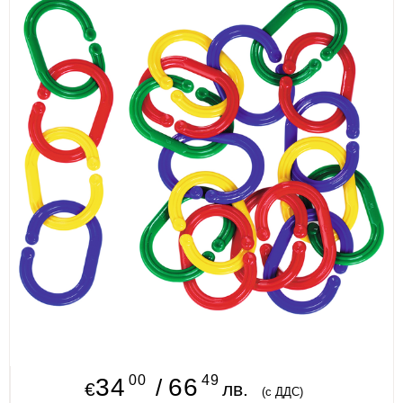
ИЗКУСТВА
СПОРТ
МЕБЕЛИ И ОБОРУДВАНЕ
КАНЦЕЛАРСКИ МАТЕРИАЛИ
КНИГИ И УЧЕБНИЦИ
БДП
НОВИ
ПРОМОЦИИ
S.T.E.M.
ИНСТРУМЕНТИ
00
49
34
66
/
€
лв.
(с ДДС)