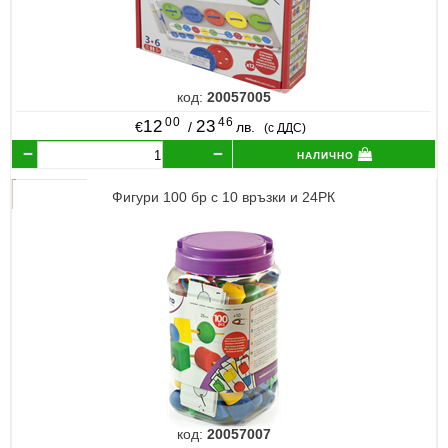
код:
20057005
00
46
12
23
€
/
лв.
(с ДДС)
налично
Фигури 100 бр с 10 връзки и 24РК
код:
20057007