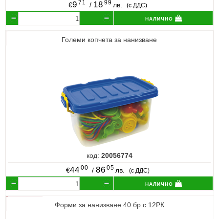
71
99
9
18
€
/
лв.
(с ДДС)
налично
Големи копчета за нанизване
код:
20056774
00
05
44
86
€
/
лв.
(с ДДС)
налично
Форми за нанизване 40 бр с 12РК