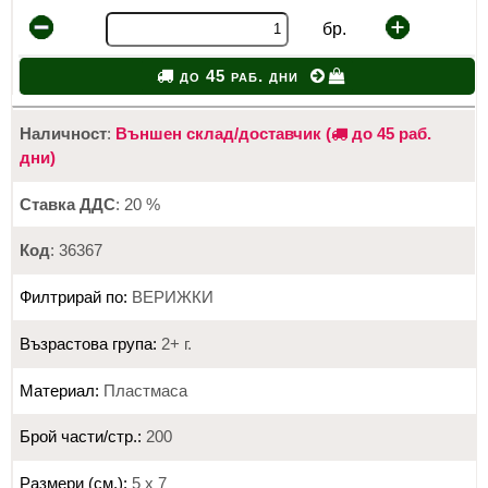
бр.
до 45 раб. дни
Наличност
:
Външен склад/доставчик (
до 45 раб.
дни)
Ставка ДДС
: 20 %
Код
: 36367
Филтрирай по:
ВЕРИЖКИ
Възрастова група:
2+ г.
Материал:
Пластмаса
Брой части/стр.:
200
Размери (см.):
5 х 7