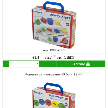
код:
20057003
00
38
14
27
€
/
лв.
(с ДДС)
налично
Копчета за нанизване 40 бр и 12 РК