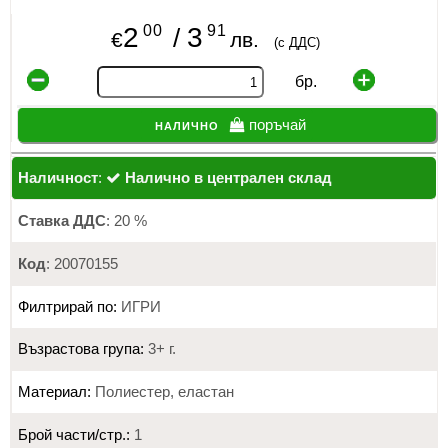
00
91
2
3
/
€
лв.
(с ДДС)
бр.
налично
поръчай
Наличност
:
Налично в централен склад
Ставка ДДС
: 20 %
Код
: 20070155
Филтрирай по:
ИГРИ
Възрастова група:
3+ г.
Материал:
Полиестер, еластан
Брой части/стр.:
1