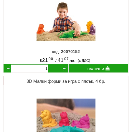
код:
20070152
00
07
21
41
€
/
лв.
(с ДДС)
налично
3D Малки форми за игра с пясък, 4 бр.