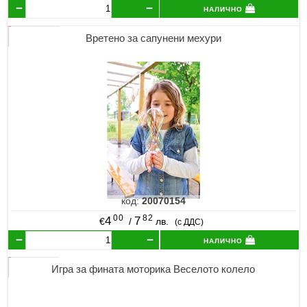
налично
Вретено за сапунени мехури
код:
20070154
00
82
4
7
€
/
лв.
(с ДДС)
налично
Игра за фината моторика Веселото колело