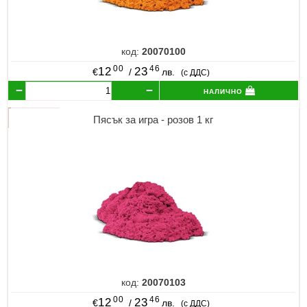
код:
20070100
00
46
12
23
€
/
лв.
(с ДДС)
налично
Пясък за игра - розов 1 кг
код:
20070103
00
46
12
23
€
/
лв.
(с ДДС)