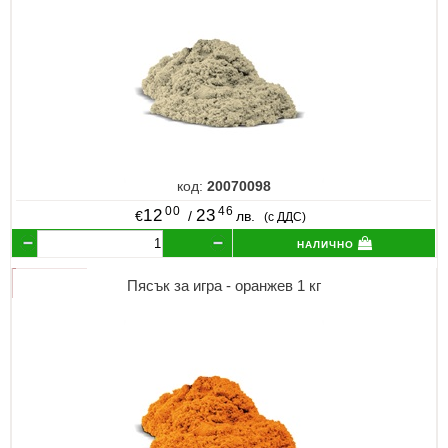
код:
20070098
00
46
12
23
€
/
лв.
(с ДДС)
налично
Пясък за игра - оранжев 1 кг