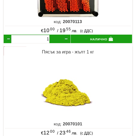
код:
20070113
00
55
10
19
€
/
лв.
(с ДДС)
налично
Пясък за игра - жълт 1 кг
код:
20070101
00
46
12
23
€
/
лв.
(с ДДС)