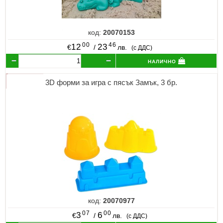
код:
20070153
00
46
12
23
€
/
лв.
(с ДДС)
налично
3D форми за игра с пясък Замък, 3 бр.
код:
20070977
07
00
3
6
€
/
лв.
(с ДДС)