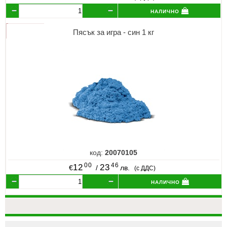
налично
Пясък за игра - син 1 кг
код:
20070105
00
46
12
23
€
/
лв.
(с ДДС)
налично