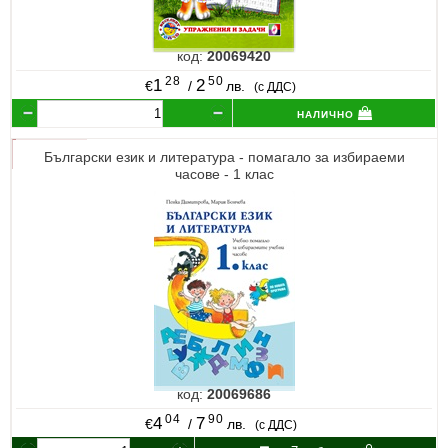
код:
20069420
28
50
1
2
€
/
лв.
(с ДДС)
налично
Български език и литература - помагало за избираеми
часове - 1 клас
код:
20069686
04
90
4
7
€
/
лв.
(с ДДС)