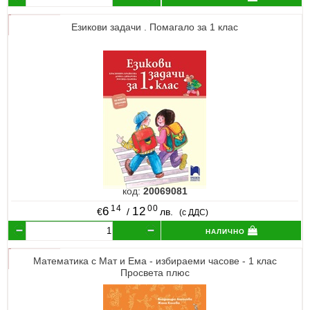
Езикови задачи . Помагало за 1 клас
код:
20069081
14
00
6
12
€
/
лв.
(с ДДС)
налично
Математика с Мат и Ема - избираеми часове - 1 клас
Просвета плюс