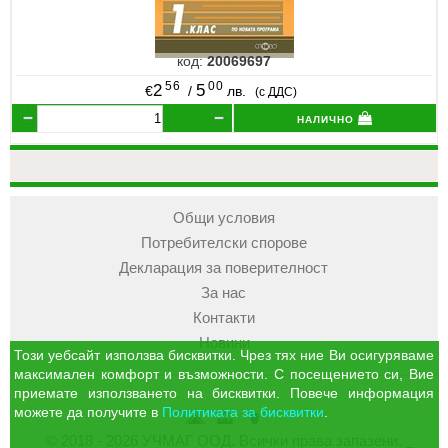
код:
20069697
56
00
2
5
€
/
лв.
(с ДДС)
налично
Общи условия
Потребителски спорове
Декларация за поверителност
За нас
Контакти
Новини
Този уебсайт използва бисквитки. Чрез тях ние Ви осигуряваме
максимален комфорт и възможности. С посещението си, Вие
приемате използването на бисквитки. Повече информация
можете да получите в
Политиката за бисквитки
.
УЧМАГ
Кошница
Профил
© 2018 - 2026 УЧМАГ ООД. Всички права запазени.