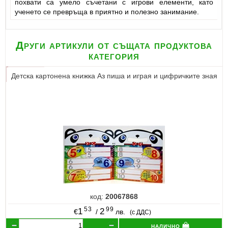
похвати са умело съчетани с игрови елементи, като
ученето се превръща в приятно и полезно занимание.
Други артикули от същата продуктова
категория
Детска картонена книжка Аз пиша и играя и цифричките зная
код:
20067868
53
99
1
2
€
/
лв.
(с ДДС)
налично