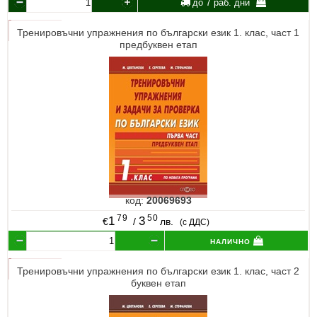
до 7 раб. дни
Тренировъчни упражнения по български език 1. клас, част 1
предбуквен етап
код:
20069693
79
50
1
3
€
/
лв.
(с ДДС)
налично
Тренировъчни упражнения по български език 1. клас, част 2
буквен етап