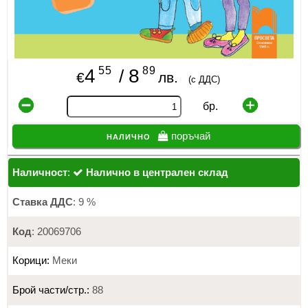
55
89
4
8
/
€
лв.
(с ДДС)
бр.
налично
поръчай
Наличност
:
Налично в централен склад
Ставка ДДС
: 9 %
Код
: 20069706
Корици:
Меки
Брой части/стр.:
88