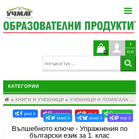
НАЧАЛО
ЗА НАС
НОВИНИ
€
БЛОГ
Кошницата
Профи
0
EUR
КАТАЛОЗИ
е празна
ПРОЕКТИ
КАТЕГОРИИ
ЗА УЧИТЕЛЯ
КОНТАКТИ
»
КНИГИ И УЧЕБНИЦИ
ДЕТСКИ ГРАДИНИ И НАЧАЛНО ОБРАЗОВАНИЕ
»
УЧЕБНИЦИ И ПОМАГАЛА
»
У
ЕЗИКОВО ОБУЧЕНИЕ
МАТЕМАТИКА
Вълшебното ключе - Упражнения по
български език за 1. клас
НАУКИ