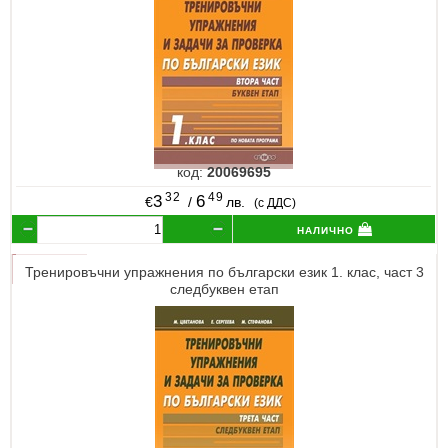
код:
20069695
32
49
3
6
€
/
лв.
(с ДДС)
налично
Тренировъчни упражнения по български език 1. клас, част 3
следбуквен етап