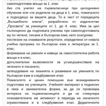
самоподготовка вкъщи за 1. клас
Ако сте учител на първокласници при целодневно
обучение или сте родители на деца в 1. клас, помагалото
е подходящо за вашите деца. То е част от поредицата
„Вълшебното ключе”, разработено от издателство
„Просвета” за учениците от 1. до 4. клас. Има за цел
пълноценно да подпомага ученика при самоподготовката
му по четене, писане и български език, като осигурява:
постигане на очакваните резултати, определени от новата
учебна програма по български език и литература за 1.
клас;
формиране на умения и навици за самостоятелна работа
вкъщи и в клас;
допълнителни възможности за усъвършенстване на
четенето и писането;
затвърдяване на знанията и развиване на уменията по
български език в следбуквения етап.
Помагалото е ценен помощник във всекидневната
подготовка на учениците. Учебният материал е поднесен
в лека и занимателна форма, за да се провокира
интереса на първокласниците и да се стимулира
познавателната им активност в периода на началното
ограмотяване и в следбуквения етап. Дидактичните