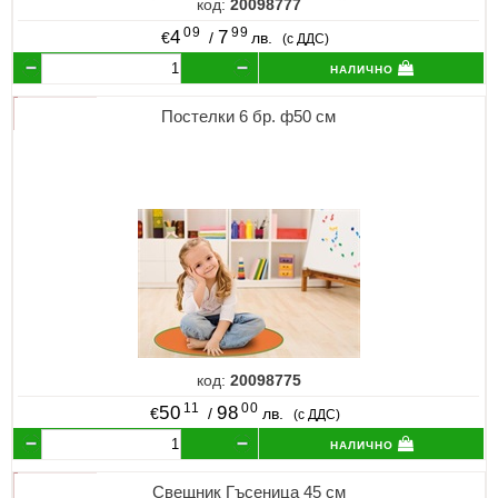
код:
20098777
09
99
4
7
€
/
лв.
(с ДДС)
налично
Постелки 6 бр. ф50 см
код:
20098775
11
00
50
98
€
/
лв.
(с ДДС)
налично
Свещник Гъсеница 45 см