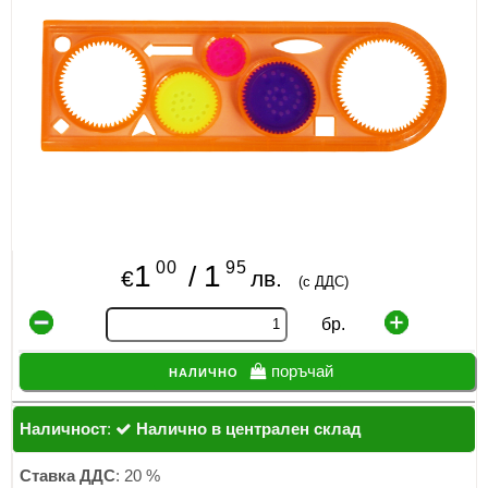
ИЗКУСТВА
СПОРТ
МЕБЕЛИ И ОБОРУДВАНЕ
КАНЦЕЛАРСКИ МАТЕРИАЛИ
КНИГИ И УЧЕБНИЦИ
00
95
1
1
/
БДП
€
лв.
(с ДДС)
НОВИ
бр.
ПРОМОЦИИ
налично
поръчай
S.T.E.M.
Наличност
:
Налично в централен склад
ИНСТРУМЕНТИ
Ставка ДДС
: 20 %