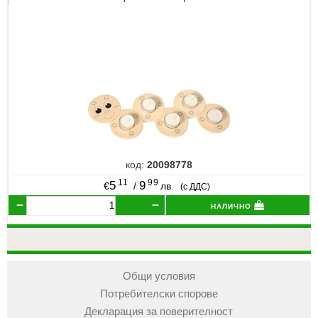
код:
20098778
11
99
5
9
€
/
лв.
(с ДДС)
налично
Общи условия
Потребителски спорове
Декларация за поверителност