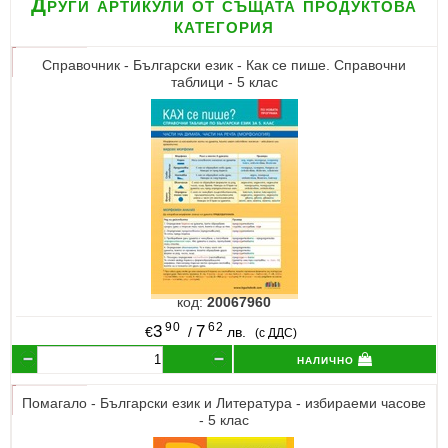
Други артикули от същата продуктова
категория
Справочник - Български език - Как се пише. Справочни
таблици - 5 клас
код:
20067960
90
62
3
7
€
/
лв.
(с ДДС)
налично
Помагало - Български език и Литература - избираеми часове
- 5 клас