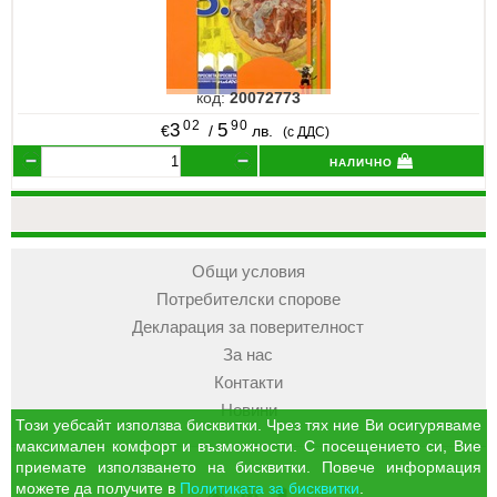
код:
20072773
02
90
3
5
€
/
лв.
(с ДДС)
налично
Общи условия
Потребителски спорове
Декларация за поверителност
За нас
Контакти
Новини
Този уебсайт използва бисквитки. Чрез тях ние Ви осигуряваме
максимален комфорт и възможности. С посещението си, Вие
приемате използването на бисквитки. Повече информация
можете да получите в
Политиката за бисквитки
.