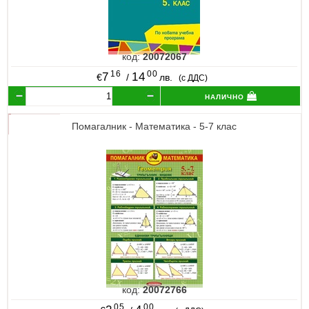
код:
20072067
16
00
7
14
€
/
лв.
(с ДДС)
налично
Помагалник - Математика - 5-7 клас
код:
20072766
05
00