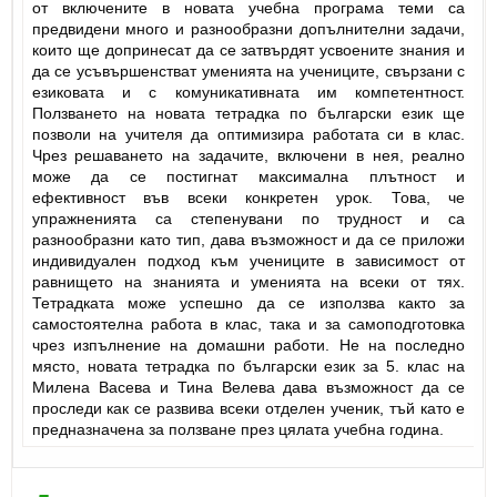
от включените в новата учебна програма теми са
предвидени много и разнообразни допълнителни задачи,
които ще допринесат да се затвърдят усвоените знания и
да се усъвършенстват уменията на учениците, свързани с
езиковата и с комуникативната им компетентност.
Ползването на новата тетрадка по български език ще
позволи на учителя да оптимизира работата си в клас.
Чрез решаването на задачите, включени в нея, реално
може да се постигнат максимална плътност и
ефективност във всеки конкретен урок. Това, че
упражненията са степенувани по трудност и са
разнообразни като тип, дава възможност и да се приложи
индивидуален подход към учениците в зависимост от
равнището на знанията и уменията на всеки от тях.
Тетрадката може успешно да се използва както за
самостоятелна работа в клас, така и за самоподготовка
чрез изпълнение на домашни работи. Не на последно
място, новата тетрадка по български език за 5. клас на
Милена Васева и Тина Велева дава възможност да се
проследи как се развива всеки отделен ученик, тъй като е
предназначена за ползване през цялата учебна година.