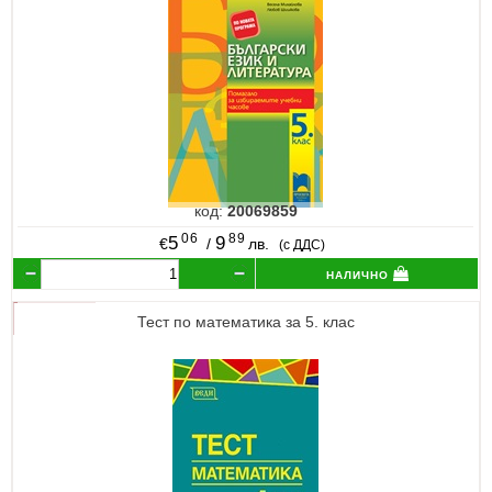
код:
20069859
06
89
5
9
€
/
лв.
(с ДДС)
налично
Тест по математика за 5. клас