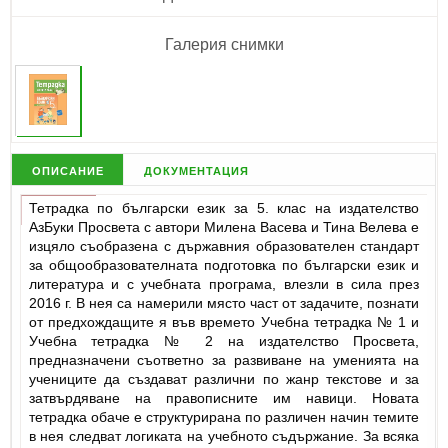
Галерия снимки
описание
документация
Тетрадка по български език за 5. клас на издателство
АзБуки Просвета с автори Милена Васева и Тина Велева е
изцяло съобразена с държавния образователен стандарт
за общообразователната подготовка по български език и
литература и с учебната програма, влезли в сила през
2016 г. В нея са намерили място част от задачите, познати
от предхождащите я във времето Учебна тетрадка № 1 и
Учебна тетрадка № 2 на издателство Просвета,
предназначени съответно за развиване на уменията на
учениците да създават различни по жанр текстове и за
затвърдяване на правописните им навици. Новата
тетрадка обаче е структурирана по различен начин темите
в нея следват логиката на учебното съдържание. За всяка