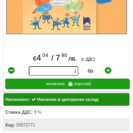
04
90
4
7
/
€
лв.
(с ДДС)
бр.
налично
поръчай
Наличност
:
Налично в централен склад
Ставка ДДС
: 9 %
Код
: 20072771