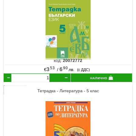
код:
20072772
53
90
3
6
€
/
лв.
(с ДДС)
налично
Тетрадка - Литература - 5 клас