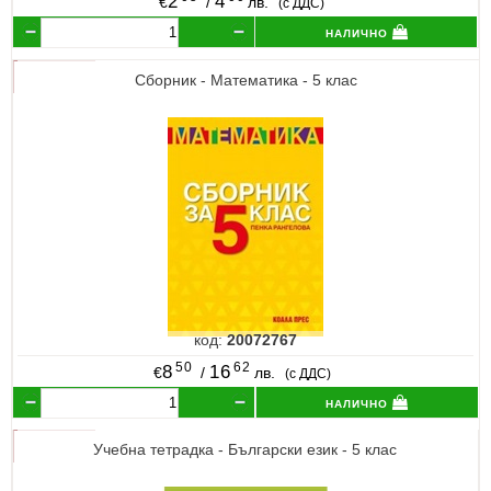
2
4
€
/
лв.
(с ДДС)
налично
Сборник - Математика - 5 клас
код:
20072767
50
62
8
16
€
/
лв.
(с ДДС)
налично
Учебна тетрадка - Български език - 5 клас