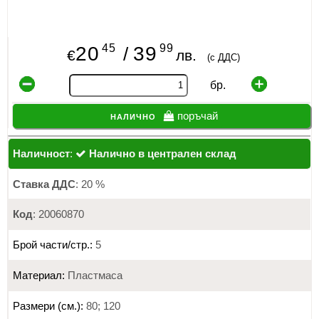
45
99
20
39
/
€
лв.
(с ДДС)
бр.
налично
поръчай
Наличност
:
Налично в централен склад
Ставка ДДС
: 20 %
Код
: 20060870
Брой части/стр.:
5
Материал:
Пластмаса
Размери (см.):
80; 120