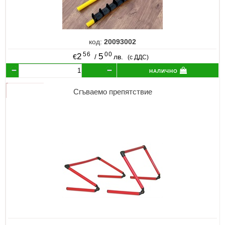
код:
20093002
56
00
2
5
€
/
лв.
(с ДДС)
налично
Сгъваемо препятствие