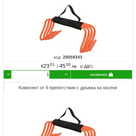
код:
20059343
01
00
23
45
€
/
лв.
(с ДДС)
налично
Комплект от 4 препятствия с дръжка за носене