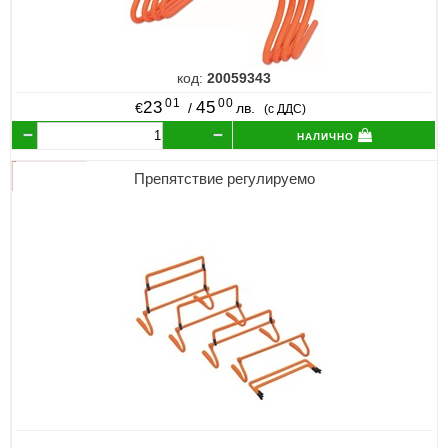
код:
20059343
01
00
23
45
€
/
лв.
(с ДДС)
налично
Препятствие регулируемо