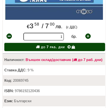
58
00
3
7
/
€
лв.
(с ДДС)
бр.
до 7 раб. дни
Наличност
:
Външен склад/доставчик (
до 7 раб. дни)
Ставка ДДС
: 9 %
Код
: 20069745
ISBN:
9786192120436
Език:
Български