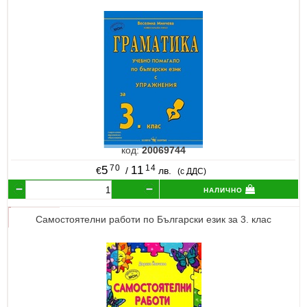
код:
20069744
70
14
5
11
€
/
лв.
(с ДДС)
налично
Самостоятелни работи по Български език за 3. клас