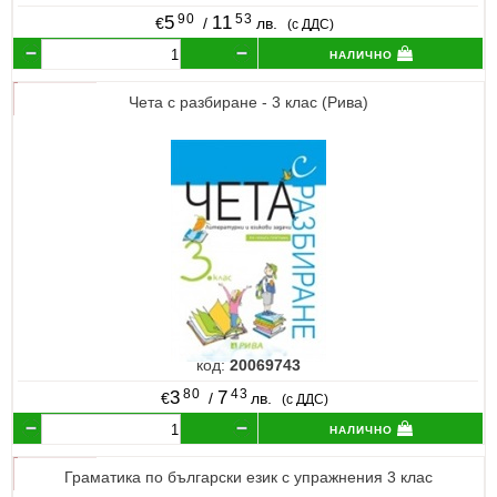
90
53
5
11
€
/
лв.
(с ДДС)
налично
Чета с разбиране - 3 клас (Рива)
код:
20069743
80
43
3
7
€
/
лв.
(с ДДС)
налично
Граматика по български език с упражнения 3 клас