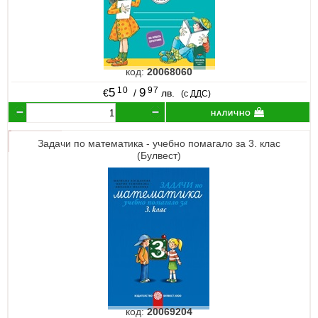
код:
20068060
10
97
5
9
€
/
лв.
(с ДДС)
налично
Задачи по математика - учебно помагало за 3. клас
(Булвест)
код:
20069204