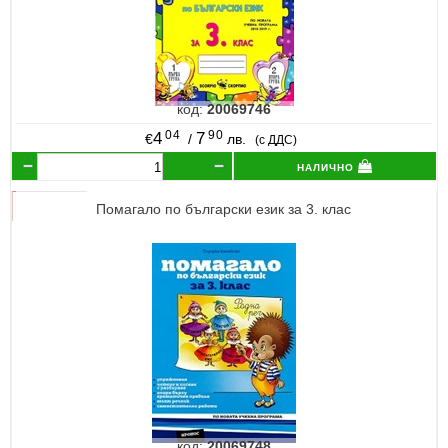
код:
20069746
04
90
4
7
€
/
лв.
(с ДДС)
налично
Помагало по български език за 3. клас
код:
20069748