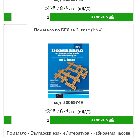
50
80
4
8
€
/
лв.
(с ДДС)
налично
Помагало по БЕЛ за 3. клас (ИУЧ)
код:
20069749
40
64
3
6
€
/
лв.
(с ДДС)
налично
Помагало - Български език и Литература - избираеми часове