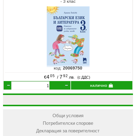
- 3 клас
код:
20069750
05
92
4
7
€
/
лв.
(с ДДС)
налично
Общи условия
Потребителски спорове
Декларация за поверителност