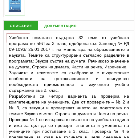
описание
документация
Учебното помагало съдържа 32 теми от учебната
програма по БЕЛ за 3. клас, одобрена със Заповед № РД
09-1093/ 25.01.2017 г. на министъра на образованието и
науката. Темите са структурирани съгласно разделите в
програмата: Звуков състав на думата, Речниково значение
на думата, Строеж на думата, Части на речта, Изречение.
Задачите и текстовете са съобразени с възрастовите
особености на третокласниците и осигуряват
необходимата приемственост с изученото учебно
съдържание във 2. клас.
Разработени са четири варианта за проверка на
компетенциите на учениците. Две от проверките – № 2 и
№ 3, са текущи и проверяват нивото на подготовка по
темите Звуков състав. Строеж на думата и Части на речта.
Проверка № 1 се извършва в началото на учебната година
и има за цел да се проверят знанията и уменията на
учениците при постъпване в 3. клас. Проверка № 4 е
предвидена за края на годината и цели снемане на