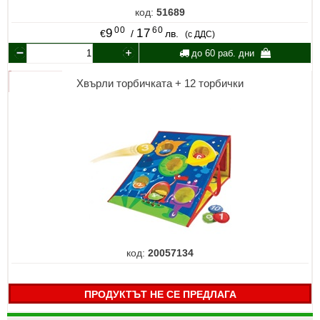
код:
51689
00
60
9
17
€
/
лв.
(с ДДС)
до 60 раб. дни
Хвърли торбичката + 12 торбички
код:
20057134
ПРОДУКТЪТ НЕ СЕ ПРЕДЛАГА