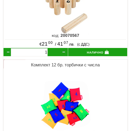
код:
20070567
00
07
21
41
€
/
лв.
(с ДДС)
налично
Комплект 12 бр. торбички с числа