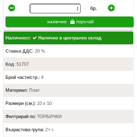
бр.
налично
поръчай
Наличност
:
Налично в централен склад
Ставка ДДС
: 20 %
Код
: 51707
Брой части/стр.:
4
Материал:
Плат
Размери (см.):
10 х 10
Филтрирай по:
ТОРБИЧКИ
Възрастова група:
2+ г.