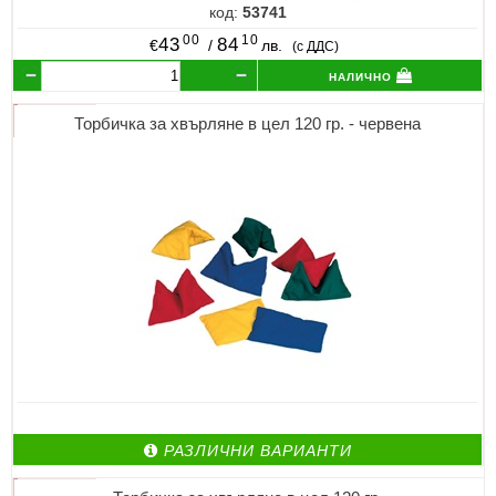
код:
53741
00
10
43
84
€
/
лв.
(с ДДС)
налично
Торбичка за хвърляне в цел 120 гр. - червена
РАЗЛИЧНИ ВАРИАНТИ