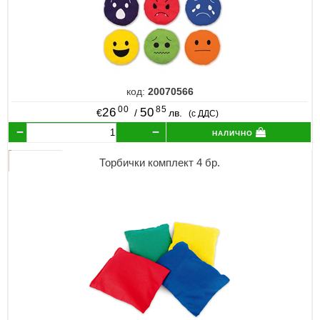
код:
20070566
00
85
26
50
€
/
лв.
(с ДДС)
налично
Торбички комплект 4 бр.