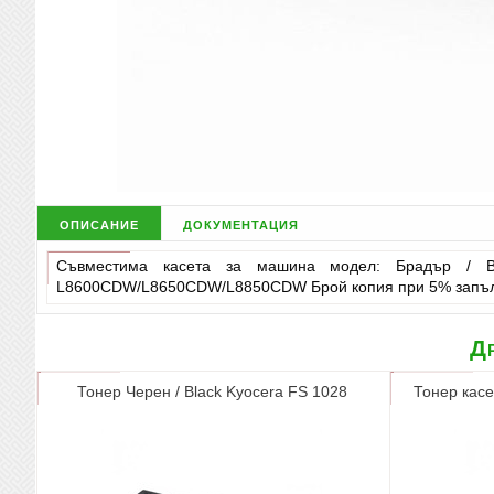
описание
документация
Съвместима касета за машина модел: Брадър / Br
L8600CDW/L8650CDW/L8850CDW Брой копия при 5% запъл
Др
Тонер Черен / Black Kyocera FS 1028
Тонер касе