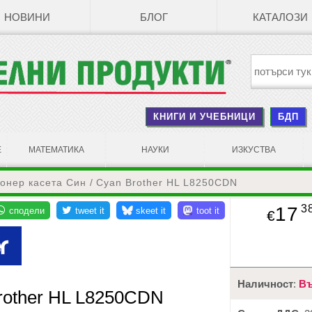
НОВИНИ
БЛОГ
КАТАЛОЗИ
КНИГИ И УЧЕБНИЦИ
БДП
Е
МАТЕМАТИКА
НАУКИ
ИЗКУСТВА
онер касета Син / Cyan Brother HL L8250CDN
3
17
€
Наличност
:
Въ
Brother HL L8250CDN