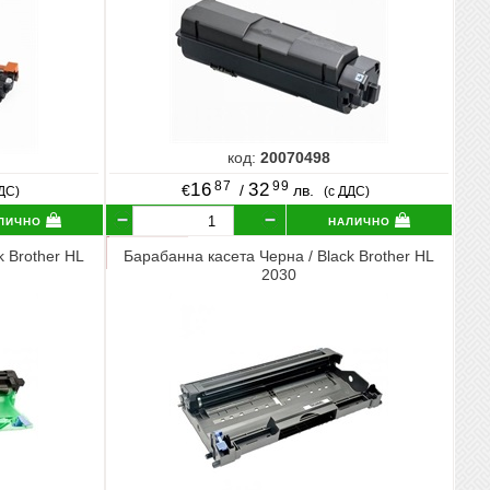
код:
20070498
87
99
16
32
€
/
лв.
ДДС)
(с ДДС)
лично
налично
k Brother HL
Барабанна касета Черна / Black Brother HL
2030