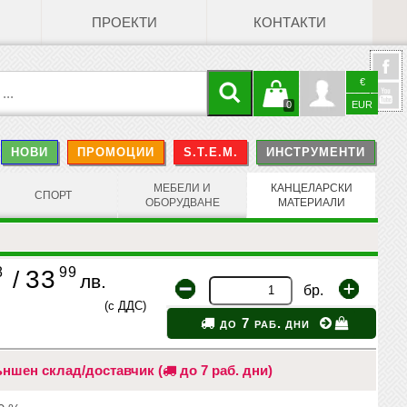
ПРОЕКТИ
КОНТАКТИ
€
Кошницата
Профил
0
EUR
@
НОВИ
ПРОМОЦИИ
S.T.E.M.
ИНСТРУМЕНТИ
е празна
Face
МЕБЕЛИ И
КАНЦЕЛАРСКИ
СПОРТ
ОБОРУДВАНЕ
МАТЕРИАЛИ
8
99
33
/
лв.
бр.
(с ДДС)
до 7 раб. дни
ншен склад/доставчик (
до 7 раб. дни)