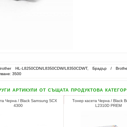
other HL-L8250CDN/L8350CDW/L8350CDWT, Брадър / Broth
ване: 3500
уги артикули от същата продуктова катего
та Черна / Black Samsung SCX
Тонер касета Черна / Black B
4300
L2310D PREM