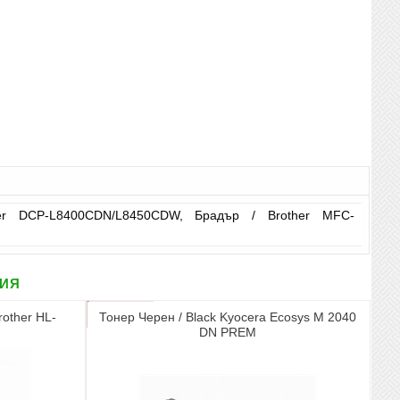
er DCP-L8400CDN/L8450CDW, Брадър / Brother MFC-
рия
rother HL-
Тонер Черен / Black Kyocera Ecosys M 2040
DN PREM