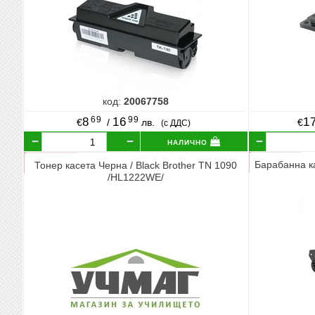
код:
20067758
69
99
8
16
1
€
/
лв.
€
(с ДДС)
налично
Барабанна ка
Тонер касета Черна / Black Brother TN 1090
/HL1222WE/