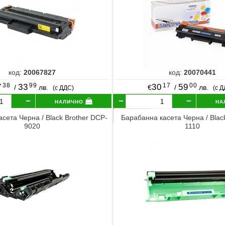
код:
20067827
код:
20070441
38
99
17
00
7
33
30
59
/
лв.
€
/
лв.
(с ДДС)
(с 
налично
на
сета Черна / Black Brother DCP-
Барабанна касета Черна / Blac
9020
1110