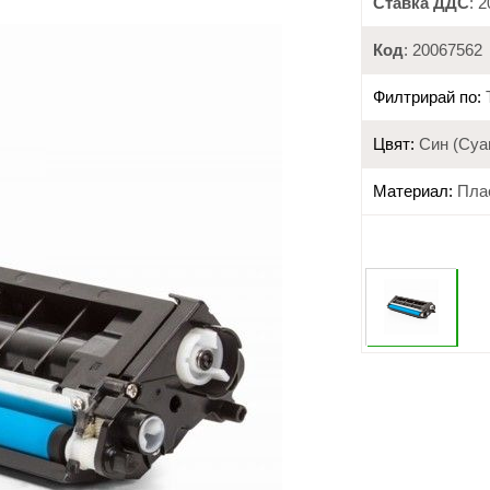
Ставка ДДС
: 
Код
: 20067562
Филтрирай по:
Цвят:
Син (Cya
Материал:
Пла