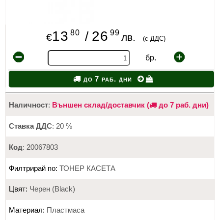
80
99
13
26
/
€
лв.
(с ДДС)
бр.
до 7 раб. дни
Наличност
:
Външен склад/доставчик (
до 7 раб. дни)
Ставка ДДС
: 20 %
Код
: 20067803
Филтрирай по:
ТОНЕР КАСЕТА
Цвят:
Черен (Black)
Материал:
Пластмаса