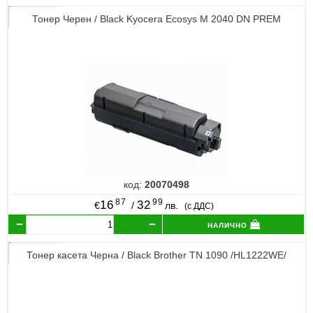
Тонер Черен / Black Kyocera Ecosys M 2040 DN PREM
код:
20070498
87
99
16
32
€
/
лв.
(с ДДС)
налично
Тонер касета Черна / Black Brother TN 1090 /HL1222WE/