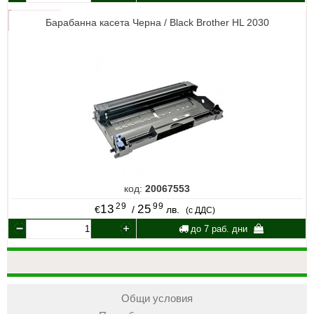
Барабанна касета Черна / Black Brother HL 2030
код:
20067553
29
99
13
25
€
/
лв.
(с ДДС)
до 7 раб. дни
Общи условия