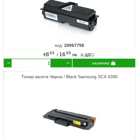
код:
20067758
69
99
8
16
€
/
лв.
(с ДДС)
налично
Тонер касета Черна / Black Samsung SCX 4300