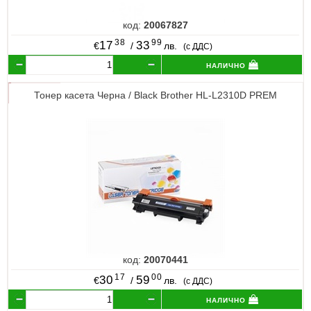
код:
20067827
38
99
17
33
€
/
лв.
(с ДДС)
налично
Тонер касета Черна / Black Brother HL-L2310D PREM
код:
20070441
17
00
30
59
€
/
лв.
(с ДДС)
налично