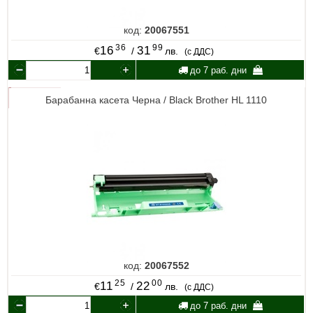
код:
20067551
36
99
16
31
€
/
лв.
(с ДДС)
до 7 раб. дни
Барабанна касета Черна / Black Brother HL 1110
код:
20067552
25
00
11
22
€
/
лв.
(с ДДС)
до 7 раб. дни