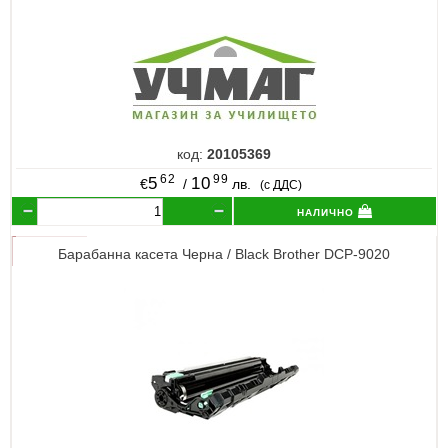
код:
20105369
62
99
5
10
€
/
лв.
(с ДДС)
налично
Барабанна касета Черна / Black Brother DCP-9020