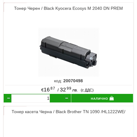
Тонер Черен / Black Kyocera Ecosys M 2040 DN PREM
код:
20070498
87
99
16
32
€
/
лв.
(с ДДС)
налично
Тонер касета Черна / Black Brother TN 1090 /HL1222WE/