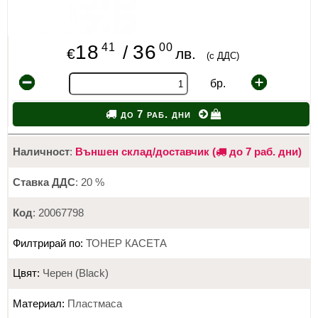
41
00
18
36
/
€
лв.
(с ДДС)
бр.
до 7 раб. дни
Наличност
:
Външен склад/доставчик (
до 7 раб. дни)
Ставка ДДС
: 20 %
Код
: 20067798
Филтрирай по:
ТОНЕР КАСЕТА
Цвят:
Черен (Black)
Материал:
Пластмаса