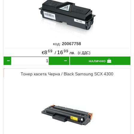
код:
20067758
69
99
8
16
€
/
лв.
(с ДДС)
налично
Тонер касета Черна / Black Samsung SCX 4300