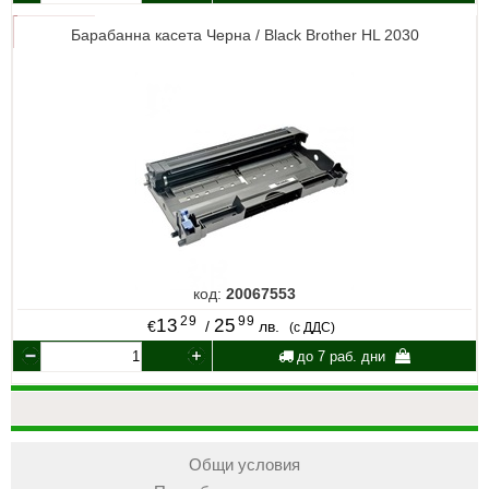
Барабанна касета Черна / Black Brother HL 2030
код:
20067553
29
99
13
25
€
/
лв.
(с ДДС)
до 7 раб. дни
Общи условия