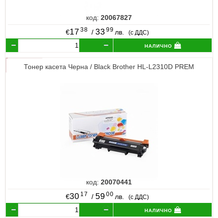
код:
20067827
38
99
17
33
€
/
лв.
(с ДДС)
налично
Тонер касета Черна / Black Brother HL-L2310D PREM
код:
20070441
17
00
30
59
€
/
лв.
(с ДДС)
налично