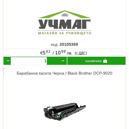
код:
20105369
62
99
5
10
€
/
лв.
(с ДДС)
налично
Барабанна касета Черна / Black Brother DCP-9020