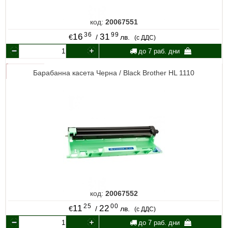
код:
20067551
36
99
16
31
€
/
лв.
(с ДДС)
до 7 раб. дни
Барабанна касета Черна / Black Brother HL 1110
код:
20067552
25
00
11
22
€
/
лв.
(с ДДС)
до 7 раб. дни