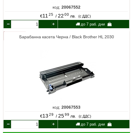
код:
20067552
25
00
11
22
€
/
лв.
(с ДДС)
до 7 раб. дни
Барабанна касета Черна / Black Brother HL 2030
код:
20067553
29
99
13
25
€
/
лв.
(с ДДС)
до 7 раб. дни