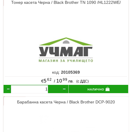
Тонер касета Черна / Black Brother TN 1090 /HL1222WE/
код:
20105369
62
99
5
10
€
/
лв.
(с ДДС)
налично
Барабанна касета Черна / Black Brother DCP-9020