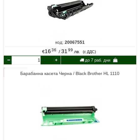
код:
20067551
36
99
16
31
€
/
лв.
(с ДДС)
до 7 раб. дни
Барабанна касета Черна / Black Brother HL 1110