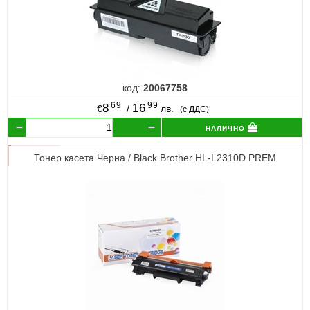
код:
20067758
69
99
8
16
€
/
лв.
(с ДДС)
налично
Тонер касета Черна / Black Brother HL-L2310D PREM