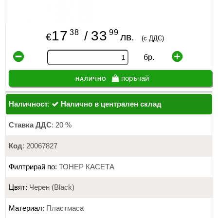
38
99
17
33
/
€
лв.
(с ДДС)
бр.
налично
поръчай
Наличност
:
Налично в централен склад
Ставка ДДС
: 20 %
Код
: 20067827
Филтрирай по:
ТОНЕР КАСЕТА
Цвят:
Черен (Black)
Материал:
Пластмаса