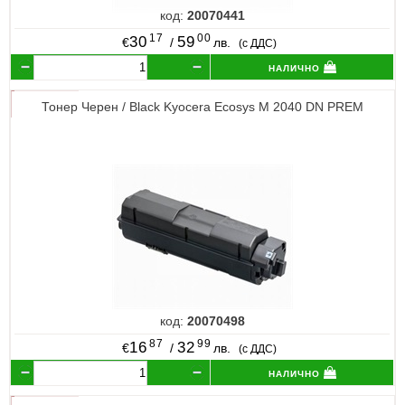
код:
20070441
17
00
30
59
€
/
лв.
(с ДДС)
налично
Тонер Черен / Black Kyocera Ecosys M 2040 DN PREM
код:
20070498
87
99
16
32
€
/
лв.
(с ДДС)
налично