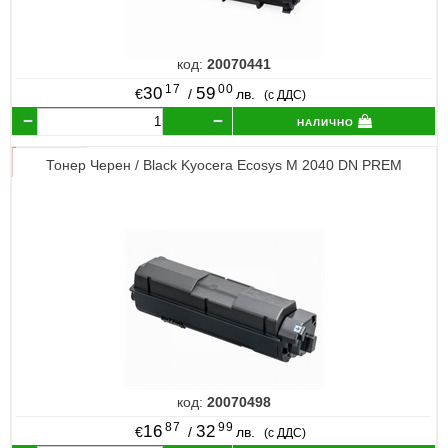
код:
20070441
17
00
30
59
€
/
лв.
(с ДДС)
налично
Тонер Черен / Black Kyocera Ecosys M 2040 DN PREM
код:
20070498
87
99
16
32
€
/
лв.
(с ДДС)