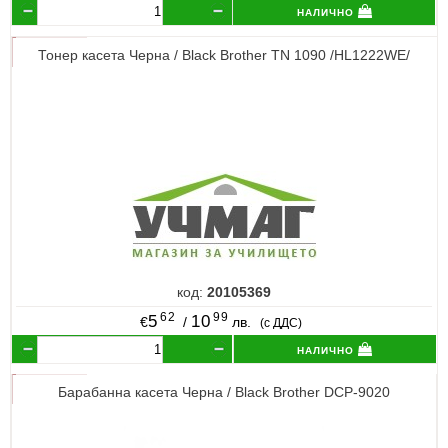
налично
Тонер касета Черна / Black Brother TN 1090 /HL1222WE/
код:
20105369
62
99
5
10
€
/
лв.
(с ДДС)
налично
Барабанна касета Черна / Black Brother DCP-9020