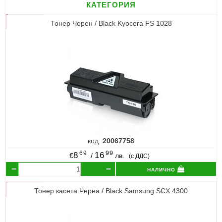
категория
Тонер Черен / Black Kyocera FS 1028
код:
20067758
69
99
8
16
€
/
лв.
(с ДДС)
налично
Тонер касета Черна / Black Samsung SCX 4300