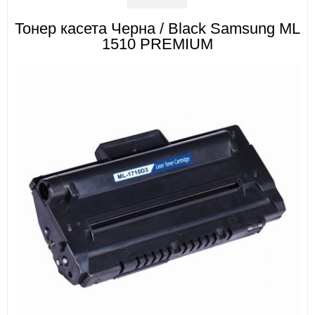
Тонер касета Черна / Black Samsung ML
ИЗКУСТВА
1510 PREMIUM
СПОРТ
МЕБЕЛИ И ОБОРУДВАНЕ
КАНЦЕЛАРСКИ МАТЕРИАЛИ
КНИГИ И УЧЕБНИЦИ
БДП
НОВИ
ПРОМОЦИИ
S.T.E.M.
ИНСТРУМЕНТИ