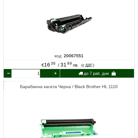
код:
20067551
36
99
16
31
€
/
лв.
(с ДДС)
до 7 раб. дни
Барабанна касета Черна / Black Brother HL 1110