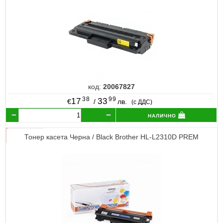
код:
20067827
38
99
17
33
€
/
лв.
(с ДДС)
налично
Тонер касета Черна / Black Brother HL-L2310D PREM