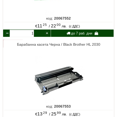
код:
20067552
25
00
11
22
€
/
лв.
(с ДДС)
до 7 раб. дни
Барабанна касета Черна / Black Brother HL 2030
код:
20067553
29
99
13
25
€
/
лв.
(с ДДС)