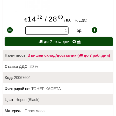
32
00
14
28
/
€
лв.
(с ДДС)
бр.
до 7 раб. дни
Наличност
:
Външен склад/доставчик (
до 7 раб. дни)
Ставка ДДС
: 20 %
Код
: 20067604
Филтрирай по:
ТОНЕР КАСЕТА
Цвят:
Черен (Black)
Материал:
Пластмаса