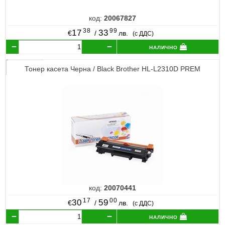
код:
20067827
38
99
17
33
€
/
лв.
(с ДДС)
налично
Тонер касета Черна / Black Brother HL-L2310D PREM
код:
20070441
17
00
30
59
€
/
лв.
(с ДДС)
налично