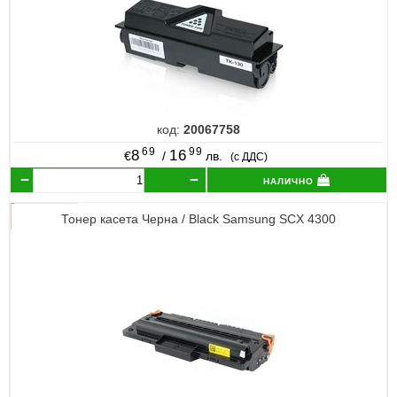
код:
20067758
69
99
8
16
€
/
лв.
(с ДДС)
налично
Тонер касета Черна / Black Samsung SCX 4300