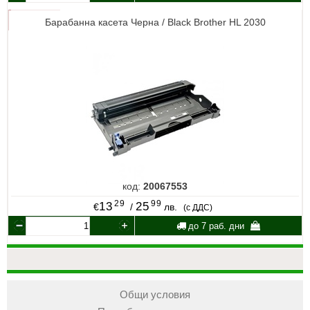
Барабанна касета Черна / Black Brother HL 2030
код:
20067553
29
99
13
25
€
/
лв.
(с ДДС)
до 7 раб. дни
Общи условия