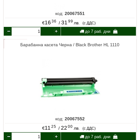
код:
20067551
36
99
16
31
€
/
лв.
(с ДДС)
до 7 раб. дни
Барабанна касета Черна / Black Brother HL 1110
код:
20067552
25
00
11
22
€
/
лв.
(с ДДС)
до 7 раб. дни