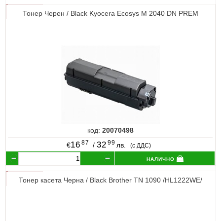
Тонер Черен / Black Kyocera Ecosys M 2040 DN PREM
код:
20070498
87
99
16
32
€
/
лв.
(с ДДС)
налично
Тонер касета Черна / Black Brother TN 1090 /HL1222WE/