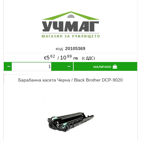
код:
20105369
62
99
5
10
€
/
лв.
(с ДДС)
налично
Барабанна касета Черна / Black Brother DCP-9020