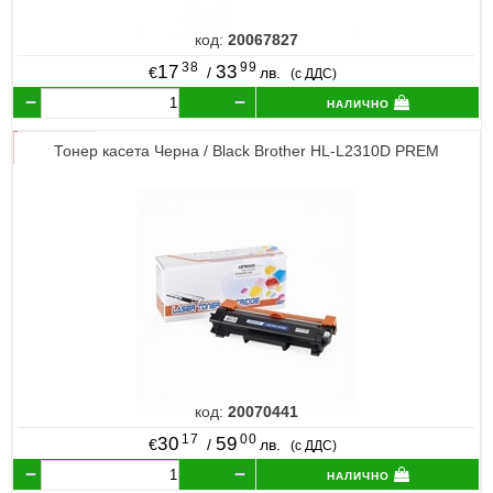
код:
20067827
38
99
17
33
€
/
лв.
(с ДДС)
налично
Тонер касета Черна / Black Brother HL-L2310D PREM
код:
20070441
17
00
30
59
€
/
лв.
(с ДДС)
налично