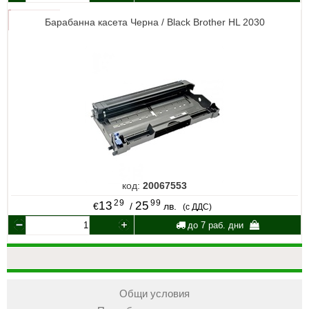
Барабанна касета Черна / Black Brother HL 2030
код:
20067553
29
99
13
25
€
/
лв.
(с ДДС)
до 7 раб. дни
Общи условия