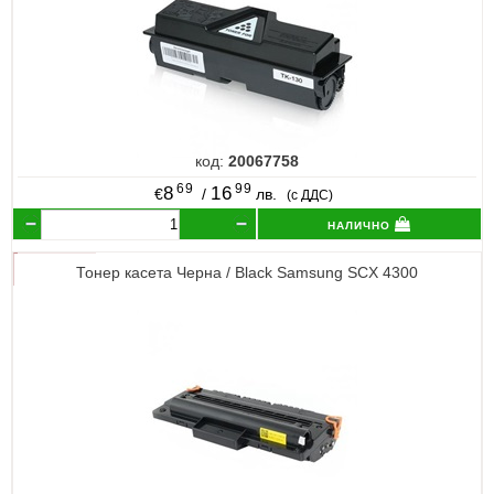
код:
20067758
69
99
8
16
€
/
лв.
(с ДДС)
налично
Тонер касета Черна / Black Samsung SCX 4300