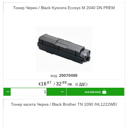
Тонер Черен / Black Kyocera Ecosys M 2040 DN PREM
код:
20070498
87
99
16
32
€
/
лв.
(с ДДС)
налично
Тонер касета Черна / Black Brother TN 1090 /HL1222WE/