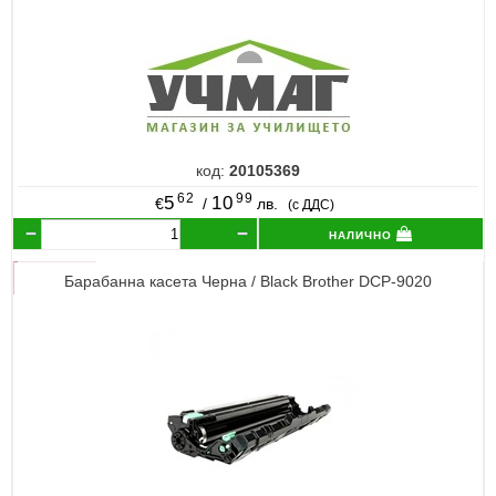
код:
20105369
62
99
5
10
€
/
лв.
(с ДДС)
налично
Барабанна касета Черна / Black Brother DCP-9020