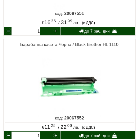
код:
20067551
36
99
16
31
€
/
лв.
(с ДДС)
до 7 раб. дни
Барабанна касета Черна / Black Brother HL 1110
код:
20067552
25
00
11
22
€
/
лв.
(с ДДС)
до 7 раб. дни