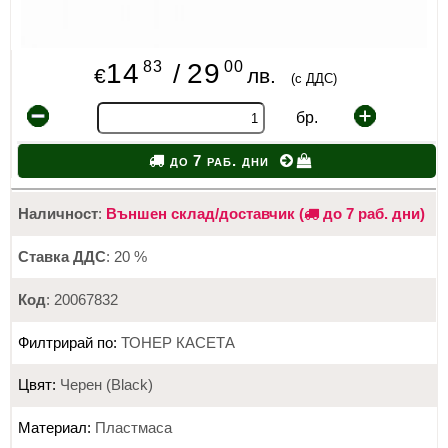
83
00
14
29
/
€
лв.
(с ДДС)
бр.
до 7 раб. дни
Наличност
:
Външен склад/доставчик (
до 7 раб. дни)
Ставка ДДС
: 20 %
Код
: 20067832
Филтрирай по:
ТОНЕР КАСЕТА
Цвят:
Черен (Black)
Материал:
Пластмаса