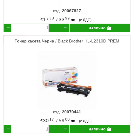
код:
20067827
38
99
17
33
€
/
лв.
(с ДДС)
налично
Тонер касета Черна / Black Brother HL-L2310D PREM
код:
20070441
17
00
30
59
€
/
лв.
(с ДДС)
налично