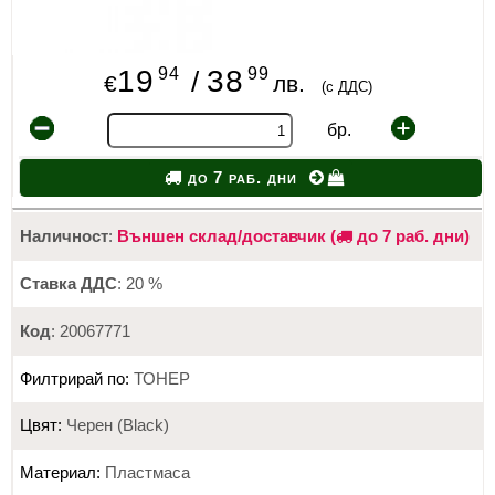
94
99
19
38
/
€
лв.
(с ДДС)
бр.
до 7 раб. дни
Наличност
:
Външен склад/доставчик (
до 7 раб. дни)
Ставка ДДС
: 20 %
Код
: 20067771
Филтрирай по:
ТОНЕР
Цвят:
Черен (Black)
Материал:
Пластмаса