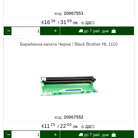
код:
20067551
36
99
16
31
€
/
лв.
(с ДДС)
до 7 раб. дни
Барабанна касета Черна / Black Brother HL 1110
код:
20067552
25
00
11
22
€
/
лв.
(с ДДС)
до 7 раб. дни