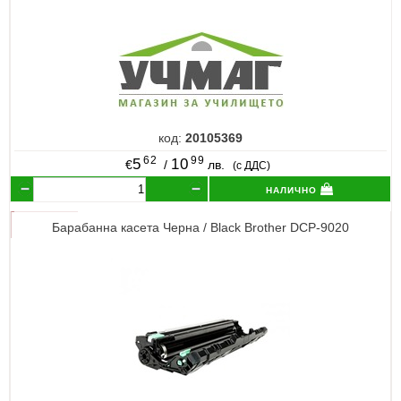
код:
20105369
62
99
5
10
€
/
лв.
(с ДДС)
налично
Барабанна касета Черна / Black Brother DCP-9020