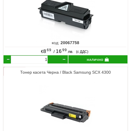
код:
20067758
69
99
8
16
€
/
лв.
(с ДДС)
налично
Тонер касета Черна / Black Samsung SCX 4300