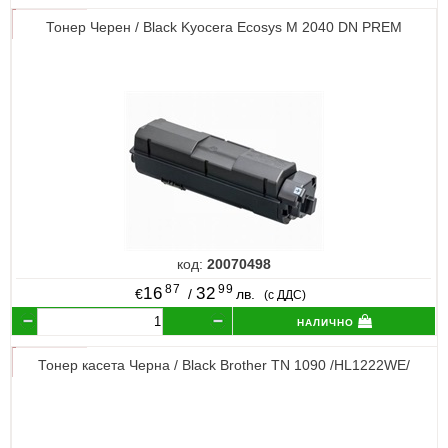
Тонер Черен / Black Kyocera Ecosys M 2040 DN PREM
код:
20070498
87
99
16
32
€
/
лв.
(с ДДС)
налично
Тонер касета Черна / Black Brother TN 1090 /HL1222WE/