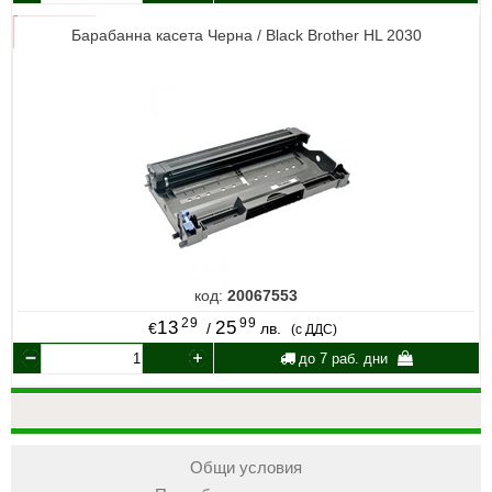
Барабанна касета Черна / Black Brother HL 2030
код:
20067553
29
99
13
25
€
/
лв.
(с ДДС)
до 7 раб. дни
Общи условия