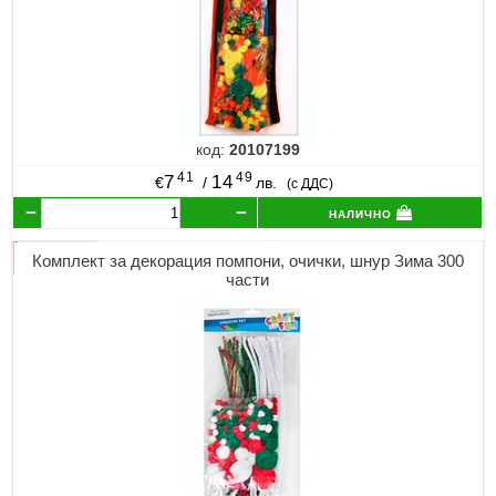
код:
20107199
41
49
7
14
€
/
лв.
(с ДДС)
налично
Комплект за декорация помпони, очички, шнур Зима 300
части