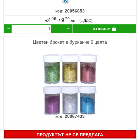
код:
20056853
96
70
4
9
€
/
лв.
(с ДДС)
налично
Цветен брокат в бурканче 6 цвята
код:
20067433
ПРОДУКТЪТ НЕ СЕ ПРЕДЛАГА