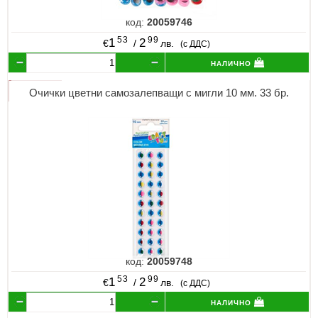
код:
20059746
53
99
1
2
€
/
лв.
(с ДДС)
налично
Очички цветни самозалепващи с мигли 10 мм. 33 бр.
код:
20059748
53
99
1
2
€
/
лв.
(с ДДС)
налично