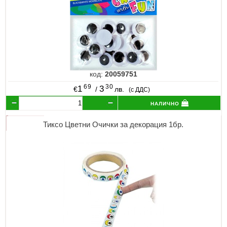
код:
20059751
69
30
1
3
€
/
лв.
(с ДДС)
налично
Тиксо Цветни Очички за декорация 1бр.