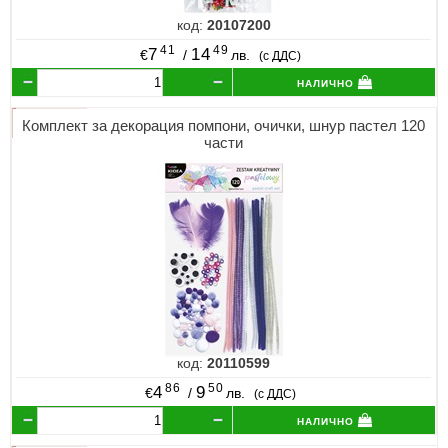
код:
20107200
41
49
7
14
€
/
лв.
(с ДДС)
налично
Комплект за декорация помпони, очички, шнур пастел 120
части
код:
20110599
86
50
4
9
€
/
лв.
(с ДДС)
налично