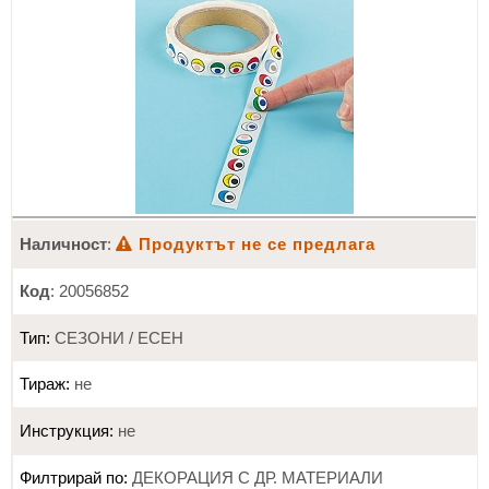
ИЗКУСТВА
СПОРТ
МЕБЕЛИ И ОБОРУДВАНЕ
КАНЦЕЛАРСКИ МАТЕРИАЛИ
КНИГИ И УЧЕБНИЦИ
Наличност
:
Продуктът не се предлага
БДП
Код
: 20056852
НОВИ
Тип:
СЕЗОНИ / ЕСЕН
ПРОМОЦИИ
Тираж:
не
S.T.E.M.
Инструкция:
не
ИНСТРУМЕНТИ
Филтрирай по:
ДЕКОРАЦИЯ С ДР. МАТЕРИАЛИ