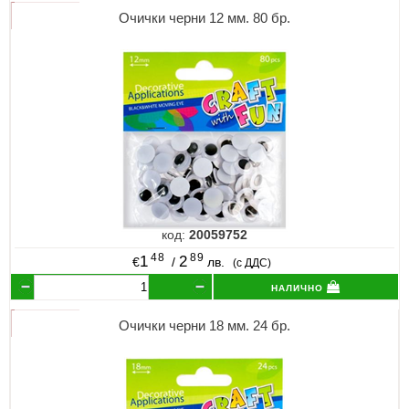
Очички черни 12 мм. 80 бр.
код:
20059752
48
89
1
2
€
/
лв.
(с ДДС)
налично
Очички черни 18 мм. 24 бр.