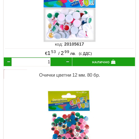
код:
20105617
53
99
1
2
€
/
лв.
(с ДДС)
налично
Очички цветни 12 мм. 80 бр.