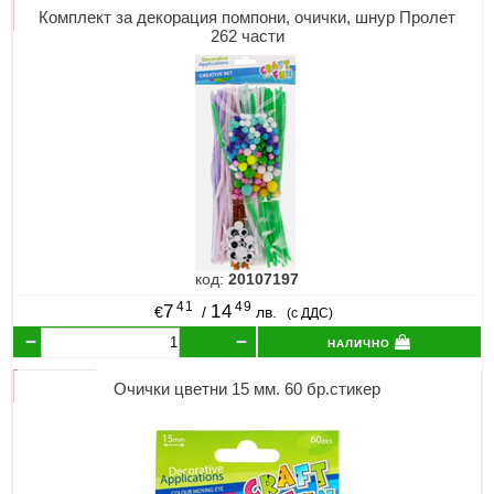
Комплект за декорация помпони, очички, шнур Пролет
262 части
код:
20107197
41
49
7
14
€
/
лв.
(с ДДС)
налично
Очички цветни 15 мм. 60 бр.стикер