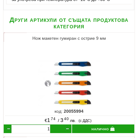
Други артикули от същата продуктова
категория
Нож макетен гумиран с острие 9 мм
код:
20055994
74
40
1
3
€
/
лв.
(с ДДС)
налично