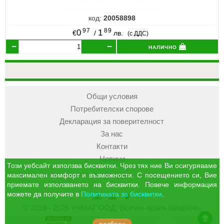
код:
20058898
97
89
0
1
€
/
лв.
(с ДДС)
налично
Общи условия
Потребителски спорове
Декларация за поверителност
За нас
Контакти
Новини
Този уебсайт използва бисквитки. Чрез тях ние Ви осигуряваме
максимален комфорт и възможности. С посещението си, Вие
приемате използването на бисквитки. Повече информация
можете да получите в
Политиката за бисквитки
.
УЧМАГ
Кошница
Профил
© 2018 - 2026 УЧМАГ ООД. Всички права запазени.
ООД
отиди в началото на сайта