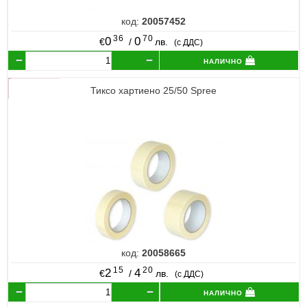
код:
20057452
36
70
0
0
€
/
лв.
(с ДДС)
налично
Тиксо хартиено 25/50 Spree
код:
20058665
15
20
2
4
€
/
лв.
(с ДДС)
налично