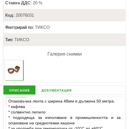
Ставка ДДС
: 20 %
Код
: 20076031
Филтрирай по:
ТИКСО
Тип:
ТИКСО
Галерия снимки
описание
документация
Опаковъчна лента с ширина 48мм и дължина 50 метра.
* кафява
* солвентно лепило
* подходяща за използване в промишлеността и за
опаковане на среднотежки кашони
* за употреба при температура от -10°C до +60°C