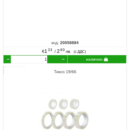
код:
20058884
33
60
1
2
€
/
лв.
(с ДДС)
налично
Тиксо 19/66