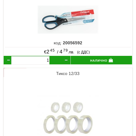
код:
20056592
45
79
2
4
€
/
лв.
(с ДДС)
налично
Тиксо 12/33