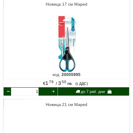
Ножица 17 см Maped
код:
20055995
79
50
1
3
€
/
лв.
(с ДДС)
до 7 раб. дни
Ножица 21 см Maped