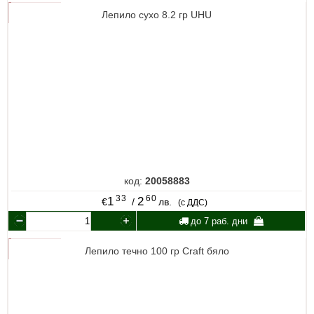
Лепило сухо 8.2 гр UHU
код:
20058883
33
60
1
2
€
/
лв.
(с ДДС)
до 7 раб. дни
Лепило течно 100 гр Craft бяло