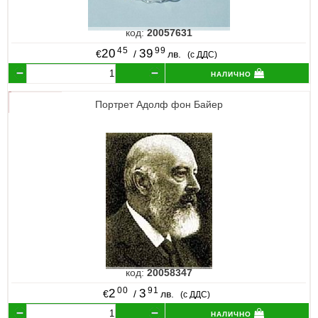
код:
20057631
45
99
20
39
€
/
лв.
(с ДДС)
налично
Портрет Адолф фон Байер
код:
20058347
00
91
2
3
€
/
лв.
(с ДДС)
налично