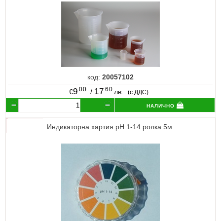
код:
20057102
00
60
9
17
€
/
лв.
(с ДДС)
налично
Индикаторна хартия pH 1-14 ролка 5м.