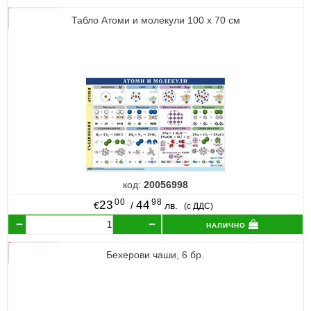
Табло Атоми и молекули 100 х 70 см
код:
20056998
00
98
23
44
€
/
лв.
(с ДДС)
налично
Бехерови чаши, 6 бр.