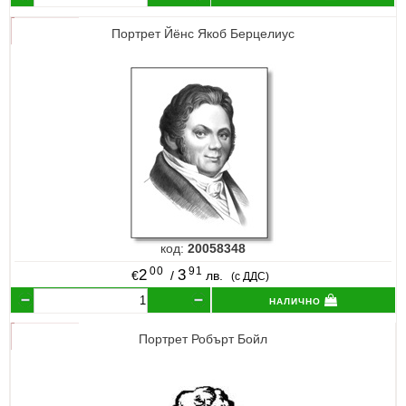
Портрет Йёнс Якоб Берцелиус
код:
20058348
00
91
2
3
€
/
лв.
(с ДДС)
налично
Портрет Робърт Бойл