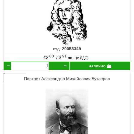
код:
20058349
00
91
2
3
€
/
лв.
(с ДДС)
налично
Портрет Александър Михайлович Бутлеров