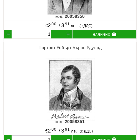
код:
20058350
00
91
2
3
€
/
лв.
(с ДДС)
налично
Портрет Робърт Бърнс Удуърд
код:
20058351
00
91
2
3
€
/
лв.
(с ДДС)
налично