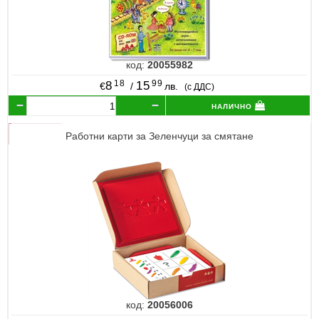
код:
20055982
18
99
8
15
€
/
лв.
(с ДДС)
налично
Работни карти за Зеленчуци за смятане
код:
20056006