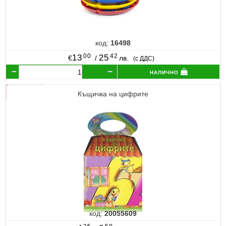
код:
16498
00
42
13
25
€
/
лв.
(с ДДС)
налично
Къщичка на цифрите
код:
20055609