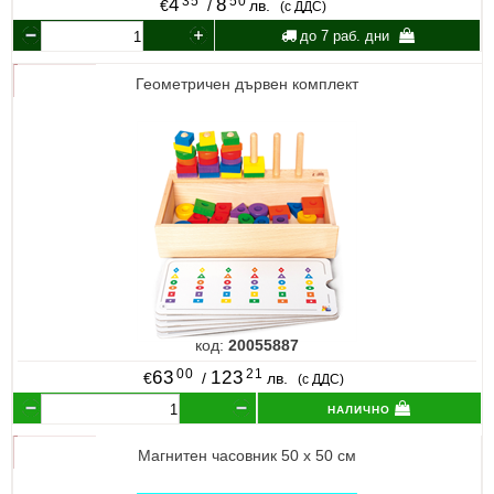
35
50
4
8
€
/
лв.
(с ДДС)
до 7 раб. дни
Геометричен дървен комплект
код:
20055887
00
21
63
123
€
/
лв.
(с ДДС)
налично
Магнитен часовник 50 х 50 см