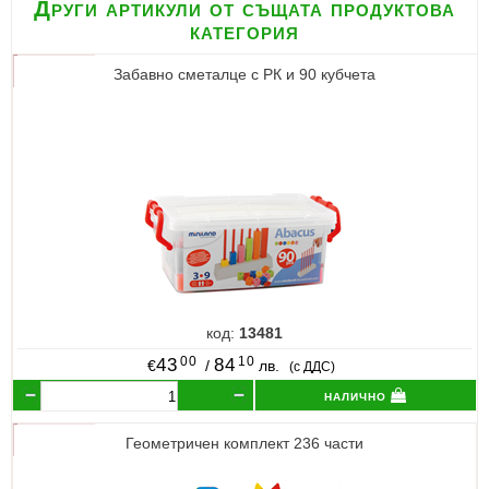
Други артикули от същата продуктова
категория
Забавно сметалце с РК и 90 кубчета
код:
13481
00
10
43
84
€
/
лв.
(с ДДС)
налично
Геометричен комплект 236 части