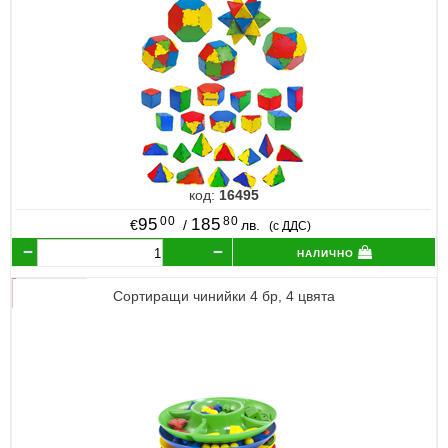
код:
16495
00
80
95
185
€
/
лв.
(с ДДС)
налично
Сортиращи чинийки 4 бр, 4 цвята