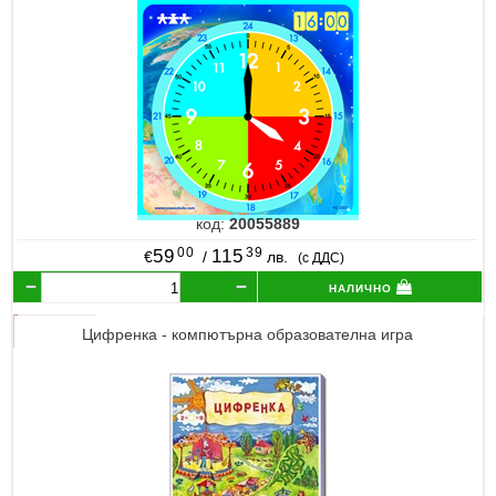
код:
20055889
00
39
59
115
€
/
лв.
(с ДДС)
налично
Цифренка - компютърна образователна игра