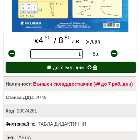
50
80
4
8
/
€
лв.
(с ДДС)
бр.
до 7 раб. дни
Наличност
:
Външен склад/доставчик (
до 7 раб. дни)
Ставка ДДС
: 20 %
Код
: 20074261
Филтрирай по:
ТАБЛА ДИДАКТИЧНИ
Тип:
ТАБЛА