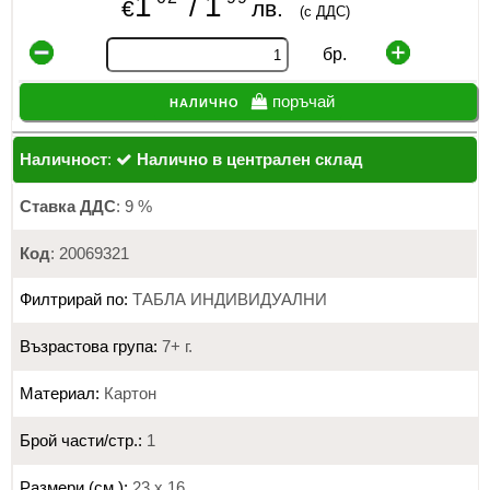
1
1
/
€
лв.
(с ДДС)
бр.
налично
поръчай
Наличност
:
Налично в централен склад
Ставка ДДС
: 9 %
Код
: 20069321
Филтрирай по:
ТАБЛА ИНДИВИДУАЛНИ
Възрастова група:
7+ г.
Материал:
Картон
Брой части/стр.:
1
Размери (см.):
23 х 16