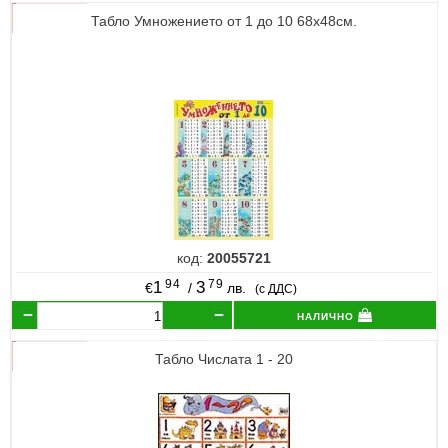
Табло Умножението от 1 до 10 68х48см.
код:
20055721
94
79
1
3
€
/
лв.
(с ДДС)
налично
Табло Числата 1 - 20