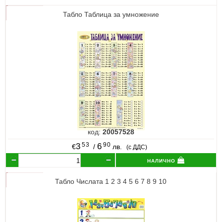
Табло Таблица за умножение
код:
20057528
53
90
3
6
€
/
лв.
(с ДДС)
налично
Табло Числата 1 2 3 4 5 6 7 8 9 10