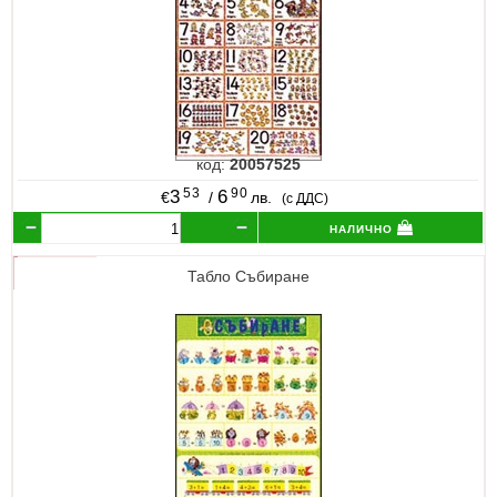
код:
20057525
53
90
3
6
€
/
лв.
(с ДДС)
налично
Табло Събиране