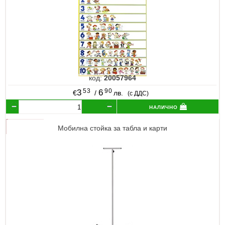
код:
20057964
53
90
3
6
€
/
лв.
(с ДДС)
налично
Мобилна стойка за табла и карти