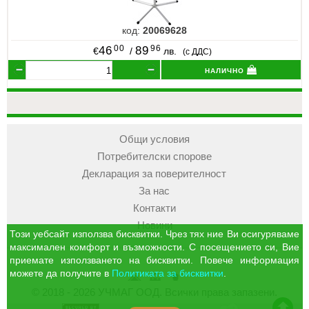
код:
20069628
00
96
46
89
€
/
лв.
(с ДДС)
налично
Общи условия
Потребителски спорове
Декларация за поверителност
За нас
Контакти
Новини
Този уебсайт използва бисквитки. Чрез тях ние Ви осигуряваме
максимален комфорт и възможности. С посещението си, Вие
приемате използването на бисквитки. Повече информация
можете да получите в
Политиката за бисквитки
.
УЧМАГ
Кошница
Профил
© 2018 - 2026 УЧМАГ ООД. Всички права запазени.
ООД
отиди в началото на сайта