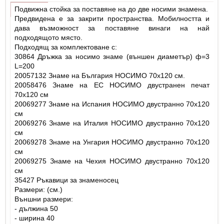
Подвижна стойка за поставяне на до две носими знамена.
Предвидена е за закрити пространства. Мобилността и
дава възможност за поставяне винаги на най
подходящото място.
Подходящ за комплектоване с:
30864 Дръжка за носимо знаме (външен диаметър) ф=3
L=200
20057132 Знаме на България НОСИМО 70х120 см.
20058476 Знаме на ЕС НОСИМО двустранен печат
70х120 см
20069277 Знаме на Испания НОСИМО двустранно 70х120
см
20069276 Знаме на Италия НОСИМО двустранно 70х120
см
20069278 Знаме на Унгария НОСИМО двустранно 70х120
см
20069275 Знаме на Чехия НОСИМО двустранно 70х120
см
35427 Ръкавици за знаменосец
Размери: (см.)
Външни размери:
- дължина 50
- ширина 40