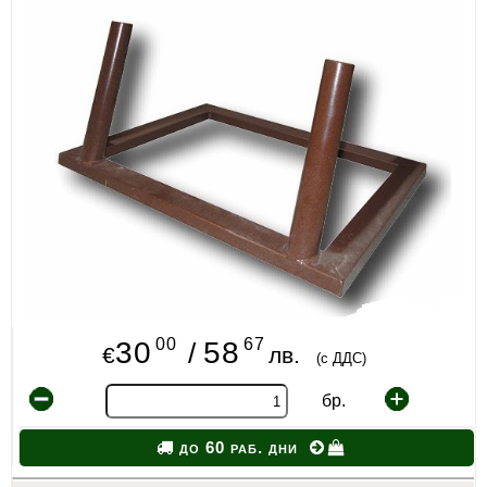
ИЗКУСТВА
СПОРТ
МЕБЕЛИ И ОБОРУДВАНЕ
КАНЦЕЛАРСКИ МАТЕРИАЛИ
КНИГИ И УЧЕБНИЦИ
БДП
НОВИ
00
67
30
58
/
€
лв.
(с ДДС)
ПРОМОЦИИ
бр.
S.T.E.M.
до 60 раб. дни
ИНСТРУМЕНТИ