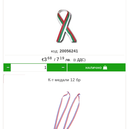
код:
20056241
68
19
3
7
€
/
лв.
(с ДДС)
налично
К-т медали 12 бр