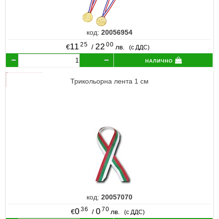
код:
20056954
25
00
11
22
€
/
лв.
(с ДДС)
налично
Трикольорна лента 1 см
код:
20057070
36
70
0
0
€
/
лв.
(с ДДС)