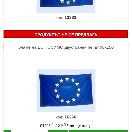
код:
13383
ПРОДУКТЪТ НЕ СЕ ПРЕДЛАГА
Знаме на ЕС НОСИМО двустранен печат 90х150
код:
16266
27
99
12
23
€
/
лв.
(с ДДС)