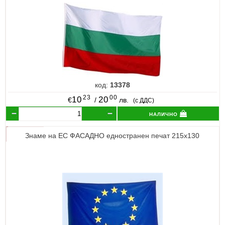
код:
13378
23
00
10
20
€
/
лв.
(с ДДС)
налично
Знаме на ЕС ФАСАДНО едностранен печат 215х130