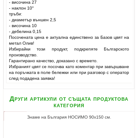
- височина 27
- наклон 10°
тръби:
- диаметър външен 2,5
- височина 10
- дебелина 0,15
Посочената цена е актуална единствено за Базов цвят на
метал Олив!
Избирайки този продукт, подкрепяте Българското
производство.
Гарантирано качество, доказано с времето.
Избраният цвят се посочва като коментар при завършване
на поръчката в поле бележки или при разговор с оператор
след подадена заявка!
Други артикули от същата продуктова
категория
Знаме на България НОСИМО 90х150 см.