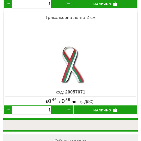
налично
Трикольорна лента 2 см
код:
20057071
46
89
0
0
€
/
лв.
(с ДДС)
налично