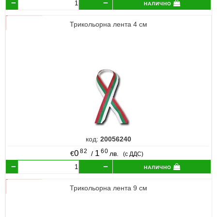
налично
Трикольорна лента 4 см
код:
20056240
82
60
0
1
€
/
лв.
(с ДДС)
налично
Трикольорна лента 9 см