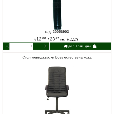
код:
20056903
00
46
12
23
€
/
лв.
(с ДДС)
до 10 раб. дни
Стол мениджърски Boss естествена кожа