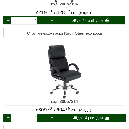
код:
20057196
00
32
219
428
€
/
лв.
(с ДДС)
до 14 раб. дни
Стол мениджърски Nadir Steel еко кожа
код:
20057214
00
35
309
604
€
/
лв.
(с ДДС)
до 14 раб. дни