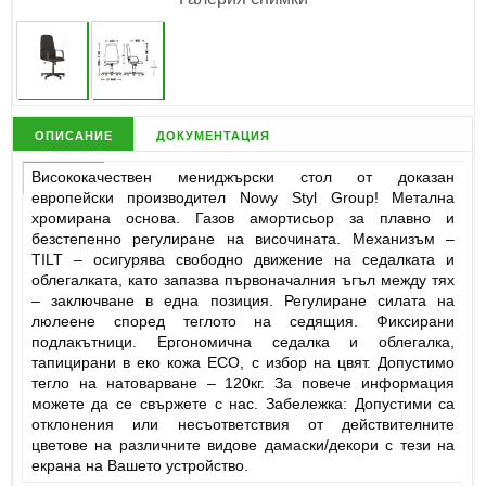
описание
документация
Висококачествен мениджърски стол от доказан
европейски производител Nowy Styl Group! Метална
хромирана основа. Газов амортисьор за плавно и
безстепенно регулиране на височината. Механизъм –
TILT – осигурява свободно движение на седалката и
облегалката, като запазва първоначалния ъгъл между тях
– заключване в една позиция. Регулиране силата на
люлеене според теглото на седящия. Фиксирани
подлакътници. Ергономична седалка и облегалка,
тапицирани в еко кожа ECO, с избор на цвят. Допустимо
тегло на натоварване – 120кг. За повече информация
можете да се свържете с нас. Забележка: Допустими са
отклонения или несъответствия от действителните
цветове на различните видове дамаски/декори с тези на
екрана на Вашето устройство.