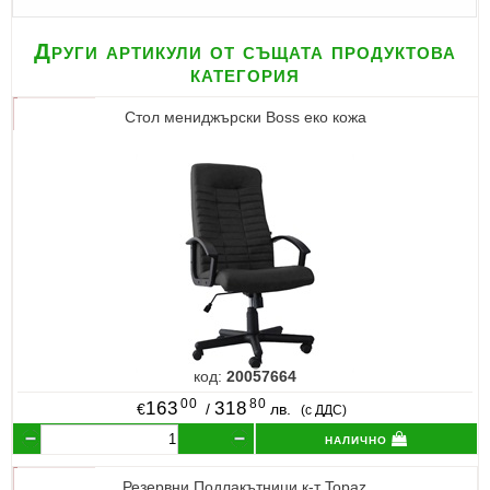
Други артикули от същата продуктова
категория
Стол мениджърски Boss еко кожа
код:
20057664
00
80
163
318
€
/
лв.
(с ДДС)
налично
Резервни Подлакътници к-т Topaz