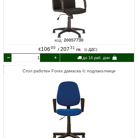
код:
20057730
00
31
106
207
€
/
лв.
(с ДДС)
до 14 раб. дни
Стол работен Forex дамаска /с подлакътници