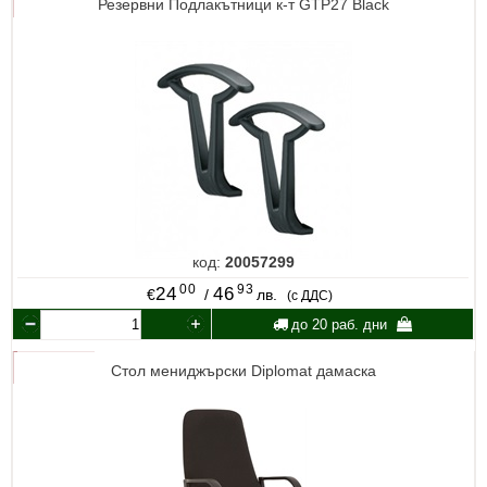
Резервни Подлакътници к-т GTP27 Black
код:
20057299
00
93
24
46
€
/
лв.
(с ДДС)
до 20 раб. дни
Стол мениджърски Diplomat дамаска