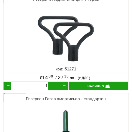
код:
51271
00
38
14
27
€
/
лв.
(с ДДС)
налично
Резервен Газов амортисьор - стандартен