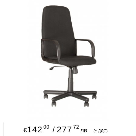
ИЗКУСТВА
СПОРТ
МЕБЕЛИ И ОБОРУДВАНЕ
КАНЦЕЛАРСКИ МАТЕРИАЛИ
КНИГИ И УЧЕБНИЦИ
БДП
НОВИ
ПРОМОЦИИ
S.T.E.M.
00
72
ИНСТРУМЕНТИ
142
277
/
€
лв.
(с ДДС)