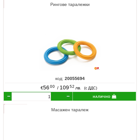
Рингове таралежки
код:
20055694
00
52
56
109
€
/
лв.
(с ДДС)
налично
Масажен таралеж