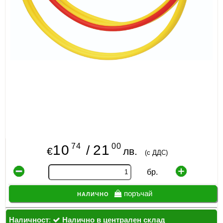
74
00
10
21
/
€
лв.
(с ДДС)
бр.
налично
поръчай
Наличност
:
Налично в централен склад