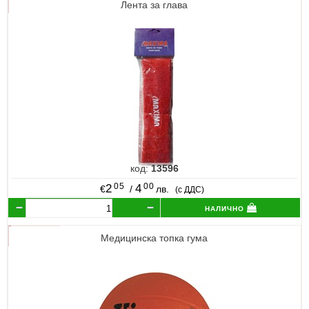
Лента за глава
код:
13596
05
00
2
4
€
/
лв.
(с ДДС)
налично
Медицинска топка гума