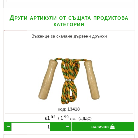
Други артикули от същата продуктова
категория
Въженце за скачане дървени дръжки
код:
13418
02
99
1
1
€
/
лв.
(с ДДС)
налично