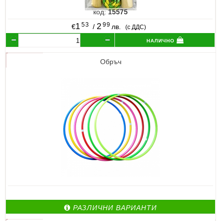
код:
15575
53
99
1
2
€
/
лв.
(с ДДС)
налично
Обръч
РАЗЛИЧНИ ВАРИАНТИ