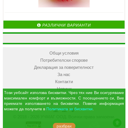
РАЗЛИЧНИ ВАРИАНТИ
Общи условия
Потребителски спорове
Декларация за поверителност
За нас
Контакти
Новини
Този уебсайт използва бисквитки. Чрез тях ние Ви осигуряваме
максимален комфорт и възможности. С посещението си, Вие
приемате използването на бисквитки. Повече информация
можете да получите в
Политиката за бисквитки
.
УЧМАГ
Кошница
Профил
© 2018 - 2026 УЧМАГ ООД. Всички права запазени.
ООД
отиди в началото на сайта
разбрах