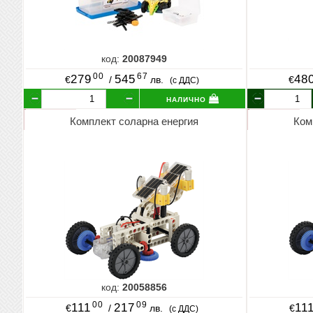
код:
20087949
00
67
279
545
48
€
/
лв.
€
(с ДДС)
налично
Комплект соларна енергия
Ком
код:
20058856
00
09
111
217
11
€
/
лв.
€
(с ДДС)