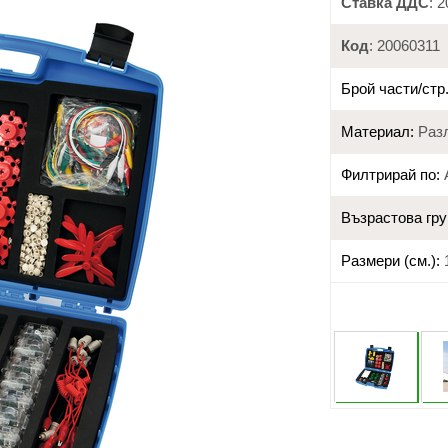
Ставка ДДС
: 
Код
: 20060311
Брой части/стр.
Материал:
Разл
Филтрирай по:
Възрастова гру
Размери (см.):
1