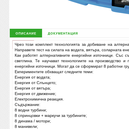
описание
документация
Чрез този комплект технологията за добиване на алтерна
Направете тест на силата на водата, вятъра, соларната е
Как работят алтернативните енергийни източници. Със съ
светлина. Те научават технологиите на производство и
енергийни източници. Могат да се сформират 8 работни гр
Екпериментите обхващат следните теми:
Енергия от водата;
Енергия от Слънцето;
Енергия от вятъра;
Енергия от движение;
Електрохимична реакция.
Съдържание:
8 водни турбини;
8 спринцовки + маркучи за турбините;
8 динама / мотори;
8 манивели;