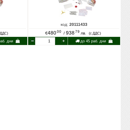
код:
20111433
00
79
480
938
€
/
лв.
 ДДС)
(с ДДС)
аб. дни
до 45 раб. дни