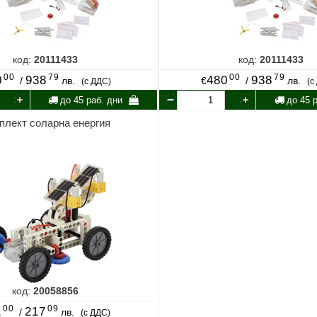
код:
20111433
код:
20111433
00
79
00
79
0
938
480
938
/
лв.
€
/
лв.
(с ДДС)
(с
до 45 раб. дни
до 45 р
плект соларна енергия
код:
20058856
00
09
1
217
/
лв.
(с ДДС)