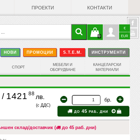
ПРОЕКТИ
КОНТАКТИ
€
Кошницата
Профил
0
EUR
@
НОВИ
ПРОМОЦИИ
S.T.E.M.
ИНСТРУМЕНТИ
е празна
Face
МЕБЕЛИ И
КАНЦЕЛАРСКИ
СПОРТ
ОБОРУДВАНЕ
МАТЕРИАЛИ
88
1421
/
лв.
бр.
(с ДДС)
до 45 раб. дни
ншен склад/доставчик (
до 45 раб. дни)