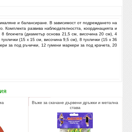
обикаляне и балансиране. В зависимост от подреждането на
о. Комплекта развива наблюдателността, координацията и
 8 блокчета (диаметър основа 21,5 см, височина 20 см), 4
тухлички (15 х 15 см, височина 9,5 см), 8 тухлички (15 х 36
кери за под ръчички, 12 гумени маркери за под крачета, 20
рия
ма
Въже за скачане дървени дръжки и метална
става