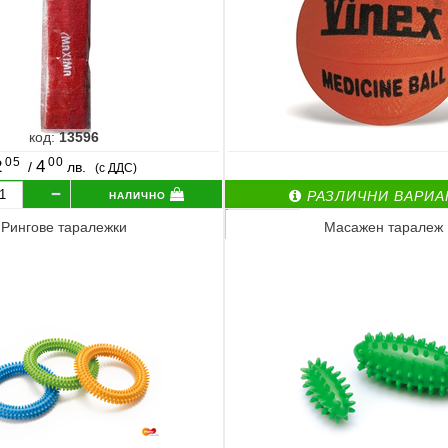
код:
13596
05
00
2
4
/
лв.
(с ДДС)
налично
РАЗЛИЧНИ ВАРИА
Рингове таралежки
Масажен таралеж