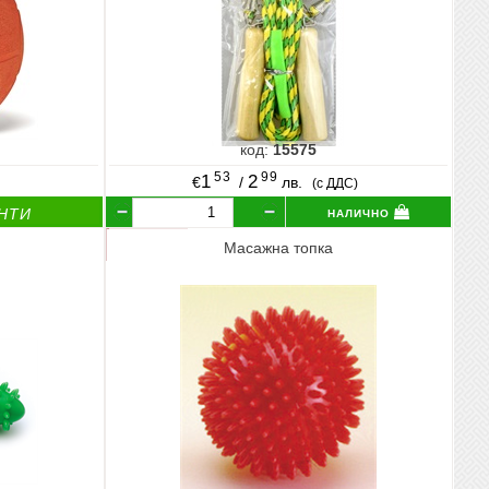
код:
15575
53
99
1
2
€
/
лв.
(с ДДС)
налично
НТИ
Масажна топка