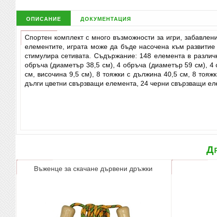
описание
документация
Спортен комплект с много възможности за игри, забавлени
елементите, играта може да бъде насочена към развитие
стимулира сетивата. Съдържание: 148 елемента в различни
обръча (диаметър 38,5 см), 4 обръча (диаметър 59 см), 4 об
см, височина 9,5 см), 8 тояжки с дължина 40,5 см, 8 тояж
дълги цветни свързващи елемента, 24 черни свързващи елем
Др
Въженце за скачане дървени дръжки