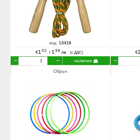
код:
13418
02
99
1
1
€
/
лв.
€
(с ДДС)
налично
Обръч