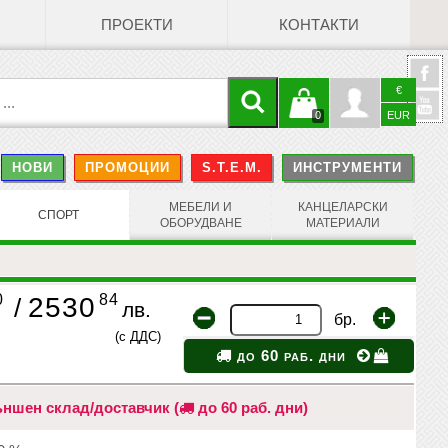
ПРОЕКТИ
КОНТАКТИ
€
Кошницата
Профил
0
EUR
@
НОВИ
ПРОМОЦИИ
S.T.E.M.
ИНСТРУМЕНТИ
е празна
Face
МЕБЕЛИ И
КАНЦЕЛАРСКИ
СПОРТ
ОБОРУДВАНЕ
МАТЕРИАЛИ
0
84
2530
/
лв.
бр.
(с ДДС)
до 60 раб. дни
ншен склад/доставчик (
до 60 раб. дни)