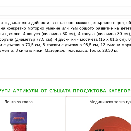
я и двигателни дейности: за пълзене, скокове, хвърляне в цел, 
 на конкретно моторно умение или към общото развитие на детет
 цветове: 4 конуса (височина 50 см), 4 конуса (височина 30 см),
ръча (диаметър 77,5 см), 4 дъскички - мостчета (15 х 81,5 см), 8 
ки с дължина 70,5 см, 8 тояжки с дължина 98,5 см, 12 гумени мар
ента, 8 сини клипси. Материал: пластмаса. Тегло: 28,30 кг.
уги артикули от същата продуктова катего
Лента за глава
Медицинска топка гу