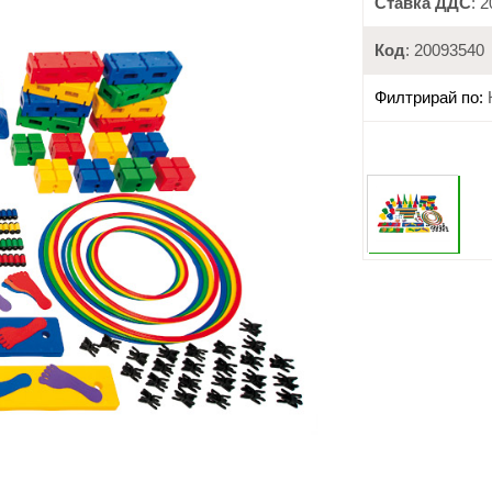
Ставка ДДС
: 
Код
: 20093540
Филтрирай по: