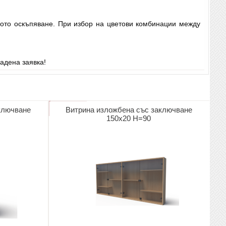
ното оскъпяване. При избор на цветови комбинации между
адена заявка!
ключване
Витрина изложбена със заключване
150х20 Н=90