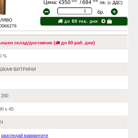
00
54
Цена:
350
/
684
€
лв.
(с ДДС)
бр.
: ЛЯВО
до 60 раб. дни
20066276
ншен склад/доставчик (
до 60 раб. дни)
20 %
ШКАФ ВИТРИНИ
200
0 х 45
Ч
:
разгледай вариантите