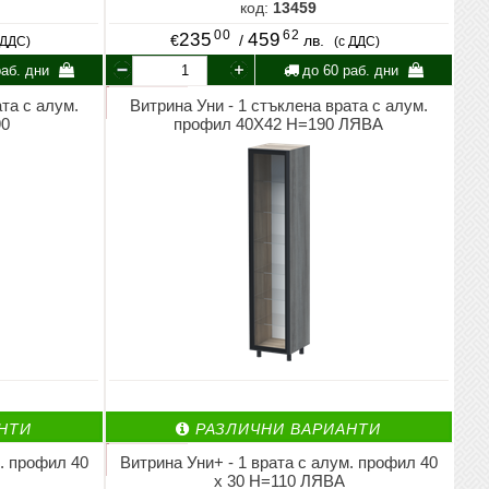
код:
13459
00
62
235
459
€
/
лв.
 ДДС)
(с ДДС)
аб. дни
до 60 раб. дни
та с алум.
Витрина Уни - 1 стъклена врата с алум.
90
профил 40X42 Н=190 ЛЯВА
НТИ
РАЗЛИЧНИ ВАРИАНТИ
м. профил 40
Витрина Уни+ - 1 врата с алум. профил 40
х 30 Н=110 ЛЯВА