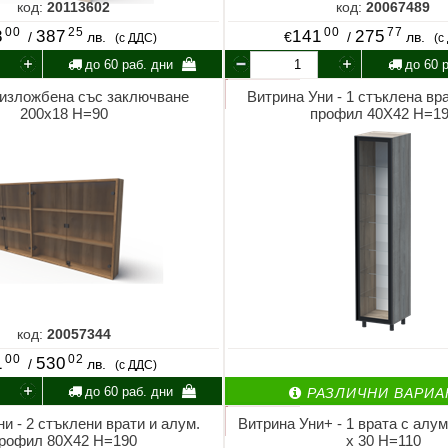
код:
20113602
код:
20067489
00
25
00
77
8
387
141
275
/
лв.
€
/
лв.
(с ДДС)
(с
до 60 раб. дни
до 60 р
 изложбена със заключване
Витрина Уни - 1 стъклена вра
200х18 Н=90
профил 40X42 Н=1
код:
20057344
00
02
1
530
/
лв.
(с ДДС)
до 60 раб. дни
РАЗЛИЧНИ ВАРИА
и - 2 стъклени врати и алум.
Витрина Уни+ - 1 врата с алу
рофил 80X42 Н=190
х 30 Н=110