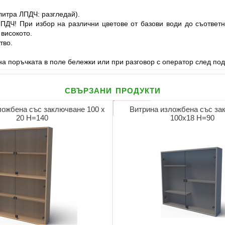
литра ЛПДЧ: разгледай).
ЛПДЧ! При избор на различни цветове от базови води до съответ
 високото.
тво.
а поръчката в поле бележки или при разговор с оператор след под
свързани продукти
ложбена със заключване 100 х
Витрина изложбена със за
20 Н=140
100х18 Н=90