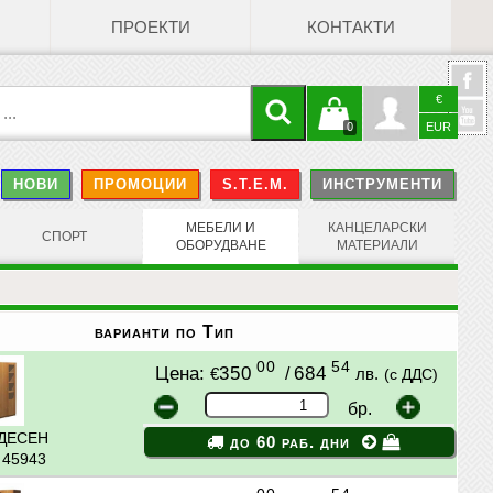
ПРОЕКТИ
КОНТАКТИ
€
Кошницата
Профил
0
EUR
@
НОВИ
ПРОМОЦИИ
S.T.E.M.
ИНСТРУМЕНТИ
е празна
Face
МЕБЕЛИ И
КАНЦЕЛАРСКИ
СПОРТ
ОБОРУДВАНЕ
МАТЕРИАЛИ
варианти по Тип
00
54
Цена:
350
/
684
€
лв.
(с ДДС)
бр.
 ДЕСЕН
до 60 раб. дни
: 45943