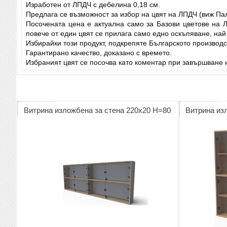
Изработен от ЛПДЧ с дебелина 0,18 см.
Предлага се възможност за избор на цвят на ЛПДЧ (виж Па
Посочената цена е актуална само за Базови цветове на 
повече от един цвят се прилага само едно оскъпяване, най
Избирайки този продукт, подкрепяте Българското производс
Гарантирано качество, доказано с времето.
Избраният цвят се посочва като коментар при завършване н
Витрина изложбена за стена 220х20 Н=80
Витрина из