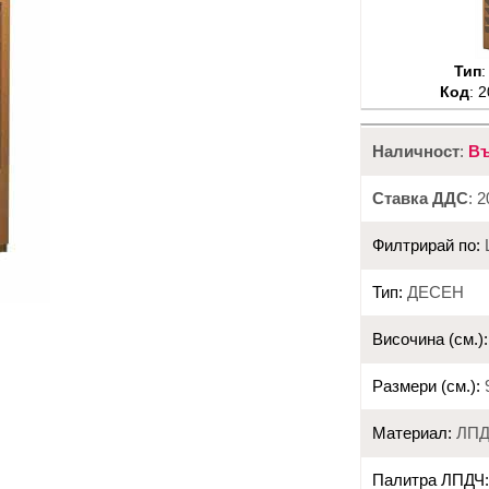
Тип
Код
: 
Наличност
:
Въ
Ставка ДДС
: 
Филтрирай по:
Тип:
ДЕСЕН
Височина (см.):
Размери (см.):
9
Материал:
ЛПД
Палитра ЛПДЧ