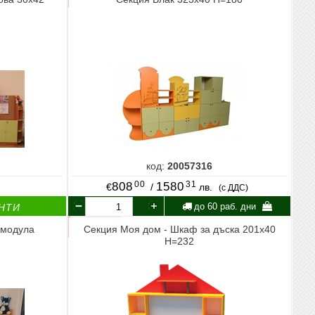
код:
20057316
00
31
808
1580
€
/
лв.
(с ДДС)
до 60 раб. дни
НТИ
6 модула
Секция Моя дом - Шкаф за дъска 201x40
Н=232