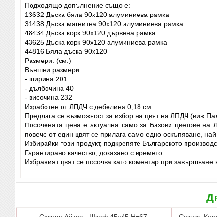
Подходящо допълнение също е:
13632 Дъска бяла 90х120 алуминиева рамка
31438 Дъска магнитна 90х120 алуминиева рамка
48434 Дъска корк 90х120 дървена рамка
43625 Дъска корк 90х120 алуминиева рамка
44816 Бяла дъска 90х120
Размери: (см.)
Външни размери:
- ширина 201
- дълбочина 40
- височина 232
Изработен от ЛПДЧ с дебелина 0,18 см.
Предлага се възможност за избор на цвят на ЛПДЧ (виж Па
Посочената цена е актуална само за Базови цветове на 
повече от един цвят се прилага само едно оскъпяване, най
Избирайки този продукт, подкрепяте Българското производс
Гарантирано качество, доказано с времето.
Избраният цвят се посочва като коментар при завършване н
.
Др
Секция Айтос - Шкаф 45х45 Н=67
Секция Кор