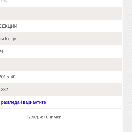
20 %
СЕКЦИИ
ия Къща
Ч
01 х 40
232
:
разгледай вариантите
Галерия снимки