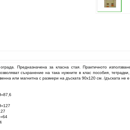
града. Предназначена за класна стая. Практичното използван
зволяват съхранение на така нужните в клас пособия, тетрадки, 
енна или магнитна с размери на дъската 90х120 см. /дъската не е
Н=87,6
Н=127
127
Н=64
4