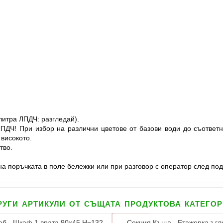
литра ЛПДЧ: разгледай).
ЛПДЧ! При избор на различни цветове от базови води до съответ
 високото.
тво.
а поръчката в поле бележки или при разговор с оператор след под
уги артикули от същата продуктова катего
аб - Шкаф 1 врата 90х45 Н=132
Секция Къща - Етажерка ъгл