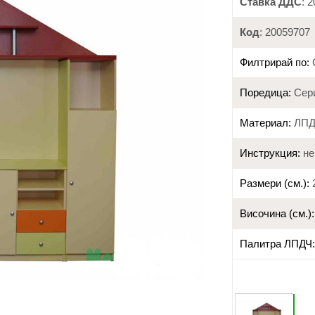
Ставка ДДС
: 
Код
: 20059707
Филтрирай по:
Поредица:
Сер
Материал:
ЛПД
Инструкция:
не
Размери (см.):
2
Височина (см.):
Палитра ЛПДЧ