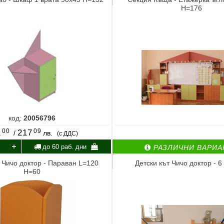
Н=176
код:
20056796
00
09
1
217
/
лв.
(с ДДС)
до 60 раб. дни
РАЗЛИЧНИ ВАРИА
т Чичо доктор - Параван L=120
Детски кът Чичо доктор - 
Н=60