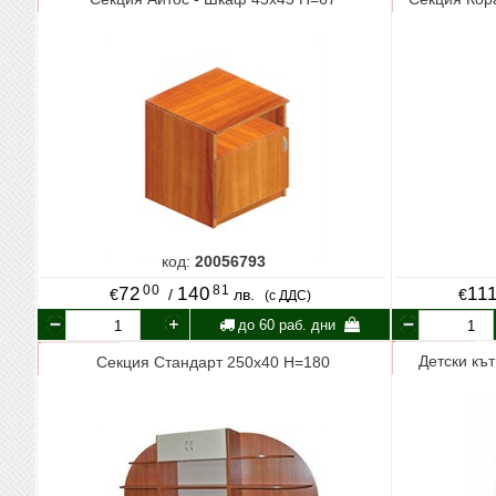
код:
20056793
00
81
72
140
11
€
/
лв.
€
(с ДДС)
до 60 раб. дни
Детски къ
Секция Стандарт 250х40 Н=180