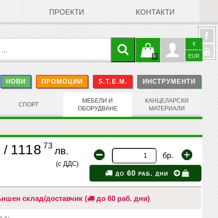
ПРОЕКТИ
КОНТАКТИ
€
Кошницата
Профил
0
EUR
@
НОВИ
ПРОМОЦИИ
S.T.E.M.
ИНСТРУМЕНТИ
е празна
Face
МЕБЕЛИ И
КАНЦЕЛАРСКИ
СПОРТ
ОБОРУДВАНЕ
МАТЕРИАЛИ
73
1118
/
лв.
бр.
(с ДДС)
до 60 раб. дни
ншен склад/доставчик (
до 60 раб. дни)