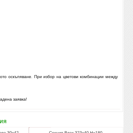
ното оскъпяване. При избор на цветови комбинации между
адена заявка!
рия
ова 30х42
Секция Влак 323х40 Н=180