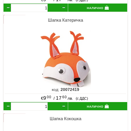
(с ДДС)
налично
Шапка Катеричка
код:
20072419
00
60
9
17
€
/
лв.
(с ДДС)
налично
Шапка Кокошка