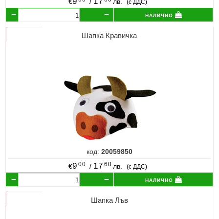
9
17
€
/
лв.
(с ДДС)
налично
Шапка Кравичка
код:
20059850
00
60
9
17
€
/
лв.
(с ДДС)
налично
Шапка Лъв