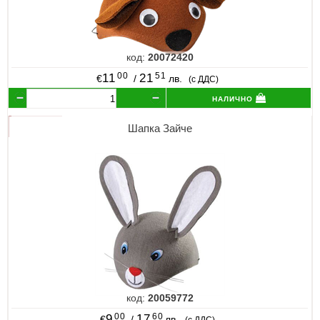
код:
20072420
00
51
11
21
€
/
лв.
(с ДДС)
налично
Шапка Зайче
код:
20059772
00
60
9
17
€
/
лв.