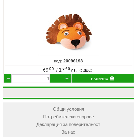
код:
20096193
00
60
9
17
€
/
лв.
(с ДДС)
налично
Общи условия
Потребителски спорове
Декларация за поверителност
За нас