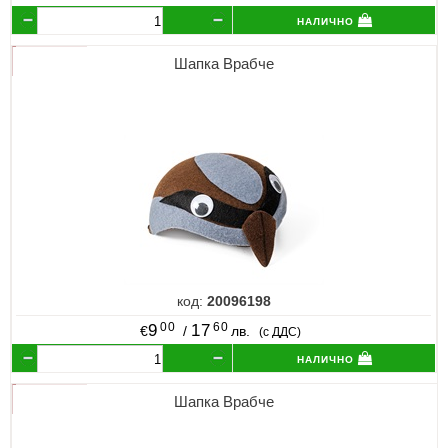
налично
Шапка Врабче
код:
20096198
00
60
9
17
€
/
лв.
(с ДДС)
налично
Шапка Врабче