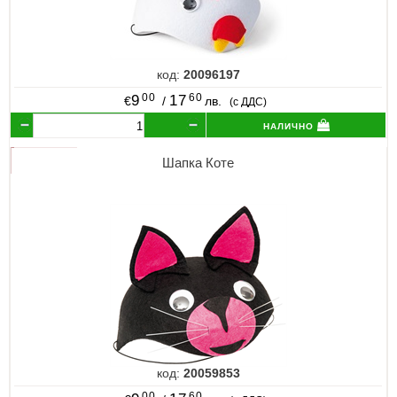
код:
20096197
00
60
9
17
€
/
лв.
(с ДДС)
налично
Шапка Коте
код:
20059853
00
60