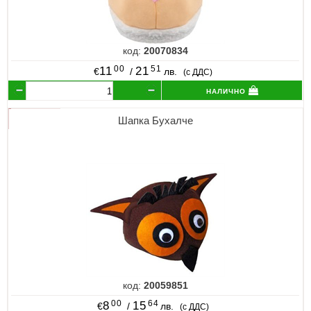
код:
20070834
00
51
11
21
€
/
лв.
(с ДДС)
налично
Шапка Бухалче
код:
20059851
00
64
8
15
€
/
лв.
(с ДДС)