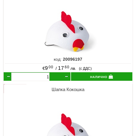
код:
20096197
00
60
9
17
€
/
лв.
(с ДДС)
налично
Шапка Кокошка