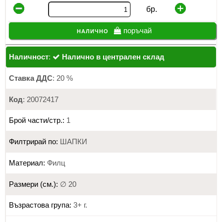
бр.
налично
поръчай
Наличност
:
Налично в централен склад
Ставка ДДС
: 20 %
Код
: 20072417
Брой части/стр.:
1
Филтрирай по:
ШАПКИ
Материал:
Филц
Размери (см.):
∅ 20
Възрастова група:
3+ г.