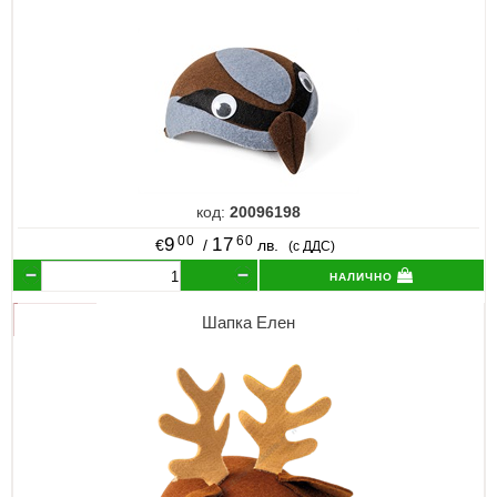
код:
20096198
00
60
9
17
€
/
лв.
(с ДДС)
налично
Шапка Елен