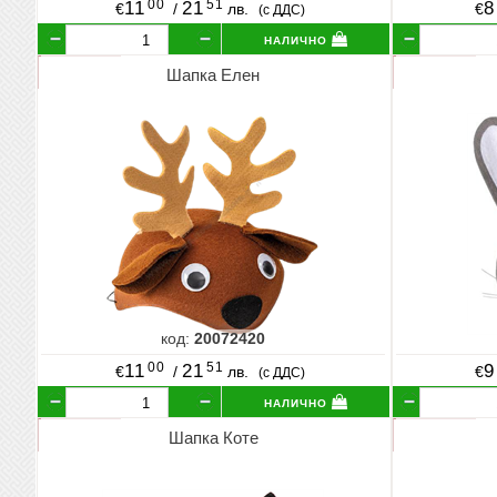
00
51
11
21
8
€
/
лв.
€
(с ДДС)
налично
Шапка Елен
код:
20072420
00
51
11
21
9
€
/
лв.
€
(с ДДС)
налично
Шапка Коте