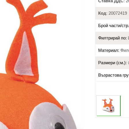
Ставка ДДС
: 
Код
: 20072419
Брой части/стр.
Филтрирай по:
Материал:
Фил
Размери (см.):
Възрастова гру