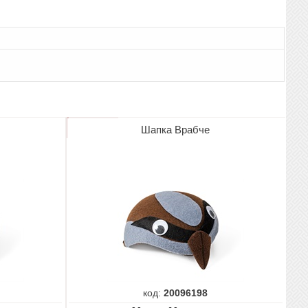
Шапка Врабче
код:
20096198