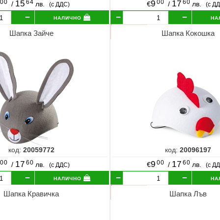
00
64
00
60
15
9
17
/
лв.
€
/
лв.
(с ДДС)
(с Д
налично
на
Шапка Зайче
Шапка Кокошка
код:
20059772
код:
20096197
00
60
00
60
17
9
17
/
лв.
€
/
лв.
(с ДДС)
(с Д
налично
на
Шапка Кравичка
Шапка Лъв