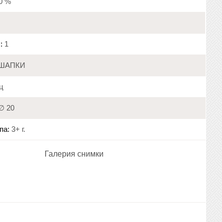
20 %
:
1
ШАПКИ
ц
∅ 20
па:
3+ г.
Галерия снимки