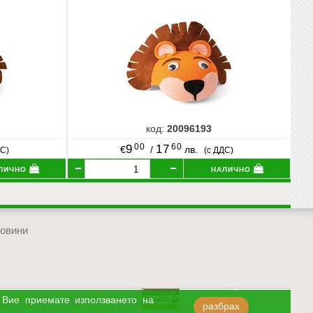
код:
20096193
00
60
9
17
€
/
лв.
ДС)
(с ДДС)
лично
налично
овини
отиди в началото на сайта
 Вие приемате използването на
разбрах