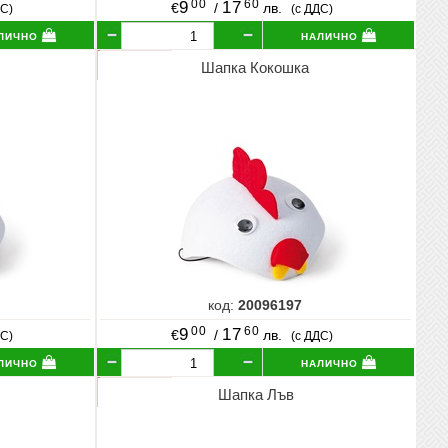
00
60
9
17
€
/
лв.
ДС)
(с ДДС)
лично
налично
Шапка Кокошка
код:
20096197
00
60
9
17
€
/
лв.
ДС)
(с ДДС)
лично
налично
Шапка Лъв