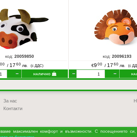
код:
20059850
код:
20096193
00
60
00
60
17
9
17
/
лв.
€
/
лв.
(с ДДС)
(с Д
налично
на
За нас
Н
Контакти
© 2018 - 2026 УЧМАГ ООД. Всички права запазени.
уряваме максимален комфорт и възможности. С посещението си,