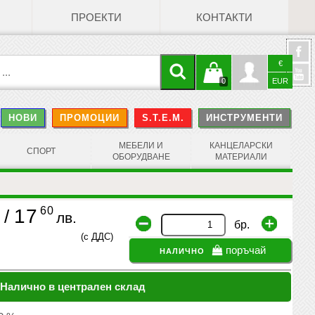
ПРОЕКТИ
КОНТАКТИ
€
Кошницата
Профил
0
EUR
@
НОВИ
ПРОМОЦИИ
S.T.E.M.
ИНСТРУМЕНТИ
е празна
Face
МЕБЕЛИ И
КАНЦЕЛАРСКИ
СПОРТ
ОБОРУДВАНЕ
МАТЕРИАЛИ
60
17
/
лв.
бр.
(с ДДС)
налично
поръчай
Налично в централен склад