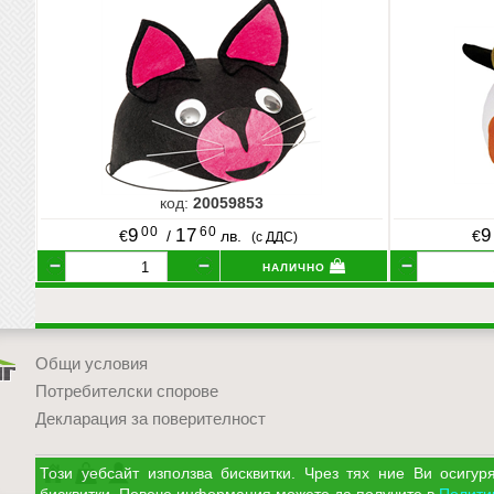
код:
20059853
00
60
9
17
9
€
/
лв.
€
(с ДДС)
налично
Общи условия
Потребителски спорове
Декларация за поверителност
УЧМАГ
Кошница
Профил
Този уебсайт използва бисквитки. Чрез тях ние Ви осиг