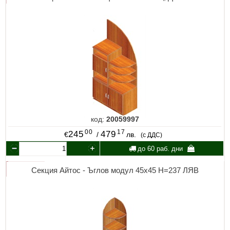
код:
20059997
00
17
245
479
€
/
лв.
(с ДДС)
до 60 раб. дни
Секция Айтос - Ъглов модул 45х45 Н=237 ЛЯВ