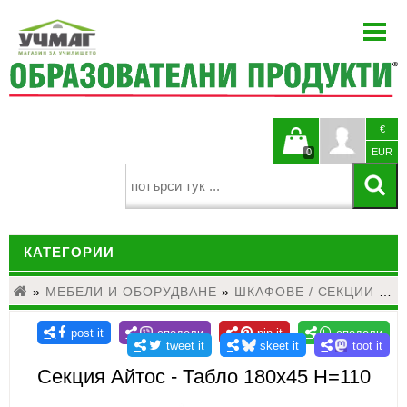
НАЧАЛО
ЗА НАС
НОВИНИ
€
БЛОГ
Кошницата
Профи
0
EUR
КАТАЛОЗИ
е празна
ПРОЕКТИ
КАТЕГОРИИ
ЗА УЧИТЕЛЯ
КОНТАКТИ
»
МЕБЕЛИ И ОБОРУДВАНЕ
ДЕТСКИ ГРАДИНИ И НАЧАЛНО ОБРАЗОВАНИЕ
»
ШКАФОВЕ / СЕКЦИИ / ГАРДЕРОБИ
ЕЗИКОВО ОБУЧЕНИЕ
МАТЕМАТИКА
Секция Айтос - Табло 180х45 Н=110
НАУКИ