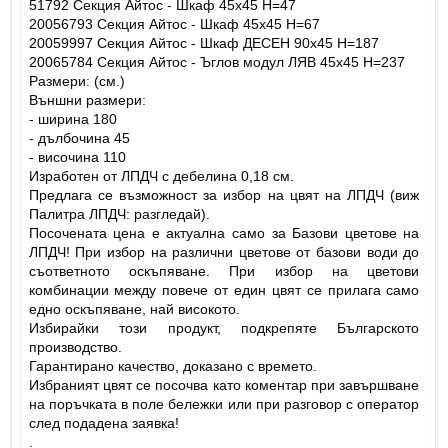
51792 Секция Айтос - Шкаф 45х45 Н=47
20056793 Секция Айтос - Шкаф 45х45 Н=67
20059997 Секция Айтос - Шкаф ДЕСЕН 90х45 Н=187
20065784 Секция Айтос - Ъглов модул ЛЯВ 45х45 Н=237
Размери: (см.)
Външни размери:
- ширина 180
- дълбочина 45
- височина 110
Изработен от ЛПДЧ с дебелина 0,18 см.
Предлага се възможност за избор на цвят на ЛПДЧ (виж
Палитра ЛПДЧ: разгледай).
Посочената цена е актуална само за Базови цветове на
ЛПДЧ! При избор на различни цветове от базови води до
съответното оскъпяване. При избор на цветови
комбинации между повече от един цвят се прилага само
едно оскъпяване, най високото.
Избирайки този продукт, подкрепяте Българското
производство.
Гарантирано качество, доказано с времето.
Избраният цвят се посочва като коментар при завършване
на поръчката в поле бележки или при разговор с оператор
след подадена заявка!
.