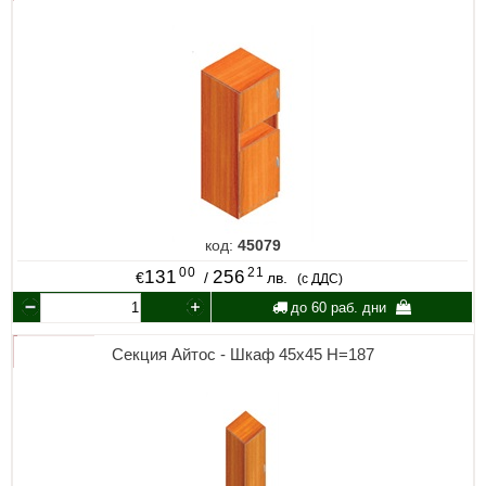
код:
45079
00
21
131
256
€
/
лв.
(с ДДС)
до 60 раб. дни
Секция Айтос - Шкаф 45х45 Н=187