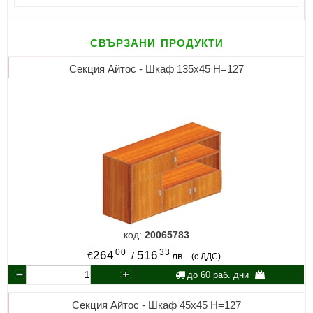
свързани продукти
Секция Айтос - Шкаф 135х45 Н=127
код:
20065783
00
33
264
516
€
/
лв.
(с ДДС)
до 60 раб. дни
Секция Айтос - Шкаф 45х45 Н=127