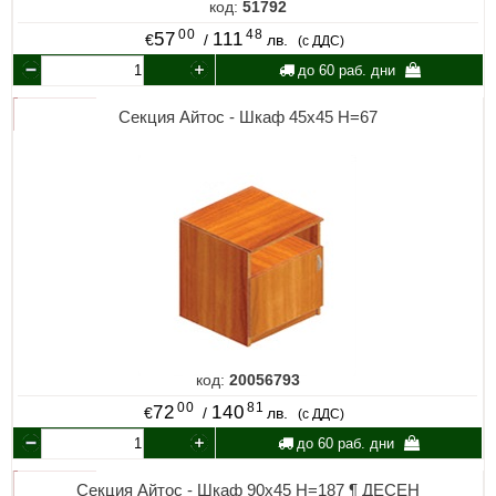
код:
51792
00
48
57
111
€
/
лв.
(с ДДС)
до 60 раб. дни
Секция Айтос - Шкаф 45х45 Н=67
код:
20056793
00
81
72
140
€
/
лв.
(с ДДС)
до 60 раб. дни
Секция Айтос - Шкаф 90х45 Н=187 ¶ ДЕСЕН