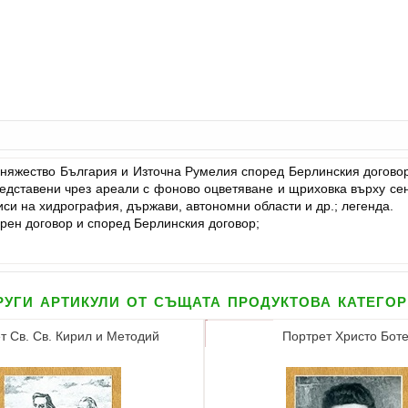
няжество България и Източна Румелия според Берлинския договор
представени чрез ареали с фоново оцветяване и щриховка върху се
иси на хидрография, държави, автономни области и др.; легенда.
рен договор и според Берлинския договор;
уги артикули от същата продуктова катего
т Св. Св. Кирил и Методий
Портрет Христо Бот