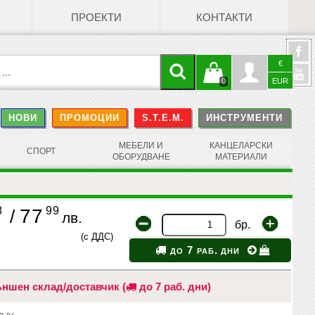
ПРОЕКТИ
КОНТАКТИ
€
Кошницата
Профил
0
EUR
@
НОВИ
ПРОМОЦИИ
S.T.E.M.
ИНСТРУМЕНТИ
е празна
Face
МЕБЕЛИ И
КАНЦЕЛАРСКИ
СПОРТ
ОБОРУДВАНЕ
МАТЕРИАЛИ
8
99
77
/
лв.
бр.
(с ДДС)
до 7 раб. дни
ншен склад/доставчик (
до 7 раб. дни)