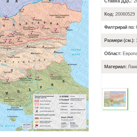
Ставка ДДС
: 
Код
: 20060529
Филтрирай по:
Размери (см.):
Област:
Европ
Материал:
Лами