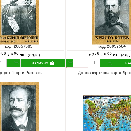
код:
20057583
код:
20057584
56
00
56
00
2
5
2
5
/
лв.
€
/
лв.
(с ДДС)
(с ДД
налично
на
ртрет Георги Раковски
Детска картинна карта Дре