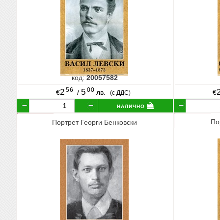
код:
20057582
56
00
2
5
€
/
лв.
€
(с ДДС)
налично
По
Портрет Георги Бенковски