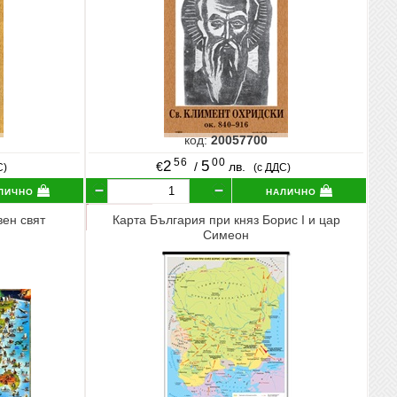
код:
20057700
56
00
2
5
€
/
лв.
С)
(с ДДС)
лично
налично
вен свят
Карта България при княз Борис I и цар
Симеон