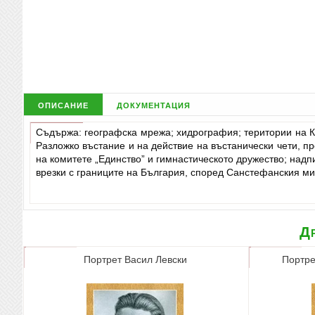
описание
документация
Съдържа: географска мрежа; хидрография; територии на К
Разложко въстание и на действие на въстанически чети, 
на комитете „Единство” и гимнастическото дружество; надп
врезки с границите на България, според Санстефанския ми
Др
Портрет Васил Левски
Портре