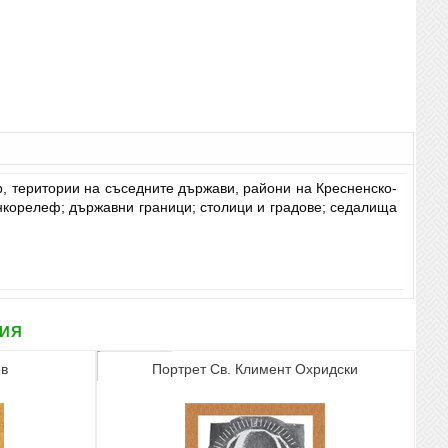
, територии на съседните държави, райони на Кресненско-
нкорелеф; държавни граници; столици и градове; седалища
рия
ев
Портрет Св. Климент Охридски