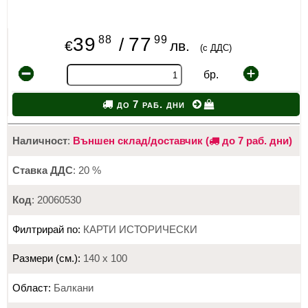
88
99
39
77
/
€
лв.
(с ДДС)
бр.
до 7 раб. дни
Наличност
:
Външен склад/доставчик (
до 7 раб. дни)
Ставка ДДС
: 20 %
Код
: 20060530
Филтрирай по:
КАРТИ ИСТОРИЧЕСКИ
Размери (см.):
140 х 100
Област:
Балкани