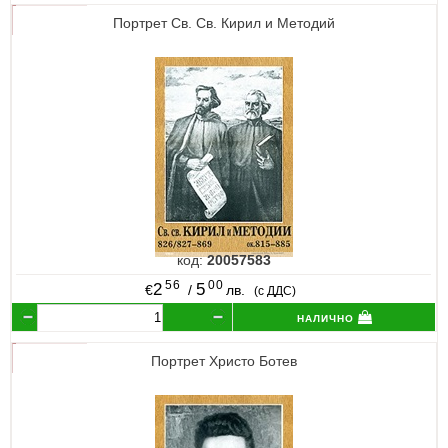
Портрет Св. Св. Кирил и Методий
код:
20057583
56
00
2
5
€
/
лв.
(с ДДС)
налично
Портрет Христо Ботев