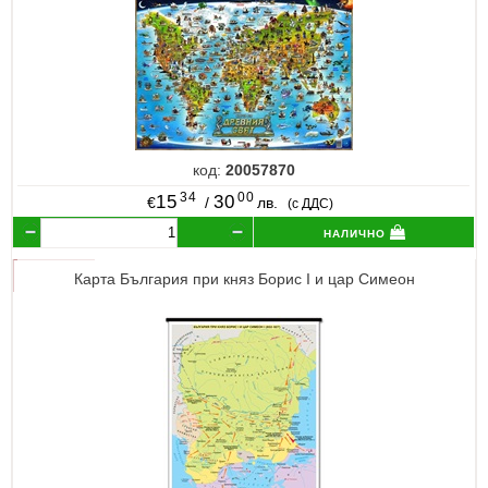
код:
20057870
34
00
15
30
€
/
лв.
(с ДДС)
налично
Карта България при княз Борис I и цар Симеон