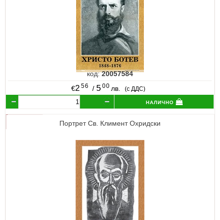
код:
20057584
56
00
2
5
€
/
лв.
(с ДДС)
налично
Портрет Св. Климент Охридски