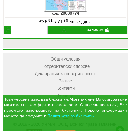
код:
20060774
81
99
36
71
€
/
лв.
(с ДДС)
налично
Общи условия
Потребителски спорове
Декларация за поверителност
За нас
Контакти
Новини
Този уебсайт използва бисквитки. Чрез тях ние Ви осигуряваме
максимален комфорт и възможности. С посещението си, Вие
приемате използването на бисквитки. Повече информация
можете да получите в
Политиката за бисквитки
.
УЧМАГ
Кошница
Профил
© 2018 - 2026 УЧМАГ ООД. Всички права запазени.
ООД
отиди в началото на сайта