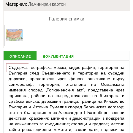
Материал:
Ламиниран картон
Галерия снимки
описание
документация
Съдържа: географска мрежа; хидрография; територия на
България след Съединението и територии на съседни
държави, представени чрез фоново оцветяване върху
сенкорелеф; територия, отстъпена на Османската
империя според „Топханенския акт“, представена чрез
щриховка; райони на съсредоточаване на българска и
сръбска войска; държавни граници; граница на Княжество
България и Източна Румелия според Берлинския договор;
път на българския княз Александър I Батенберг; военни
действия; сражения; митинги и демонстрации в подкрепа
на движението за съединение; столици и градове; местни
тайни революционни комитети; важни дати; надписи на