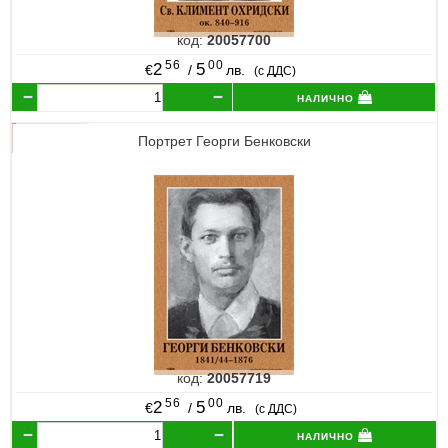
код:
20057700
56
00
2
5
€
/
лв.
(с ДДС)
налично
Портрет Георги Бенковски
код:
20057719
56
00
2
5
€
/
лв.
(с ДДС)
налично