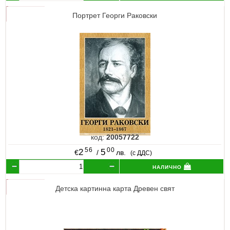
Портрет Георги Раковски
код:
20057722
56
00
2
5
€
/
лв.
(с ДДС)
налично
Детска картинна карта Древен свят