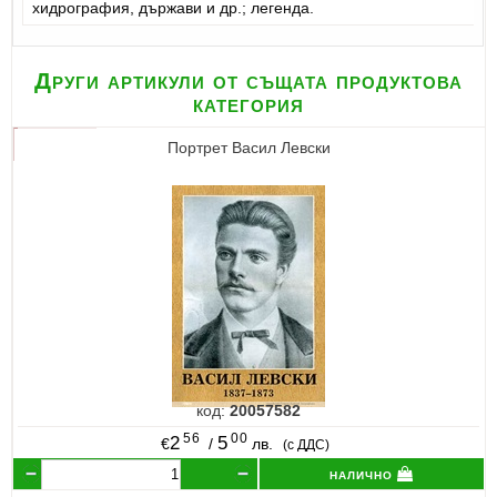
хидрография, държави и др.; легенда.
Други артикули от същата продуктова
категория
Портрет Васил Левски
код:
20057582
56
00
2
5
€
/
лв.
(с ДДС)
налично