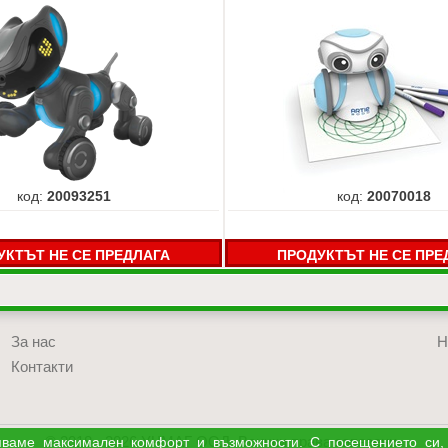
код:
20093251
код:
20070018
УКТЪТ НЕ СЕ ПРЕДЛАГА
ПРОДУКТЪТ НЕ СЕ ПРЕ
За нас
Н
Контакти
© 2018 - 2026 УЧМАГ ООД. Всички права запазени.
уряваме максимален комфорт и възможности. С посещението си,