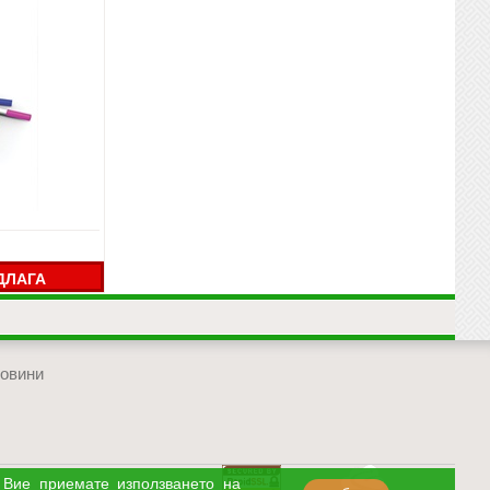
ДЛАГА
овини
отиди в началото на сайта
 Вие приемате използването на