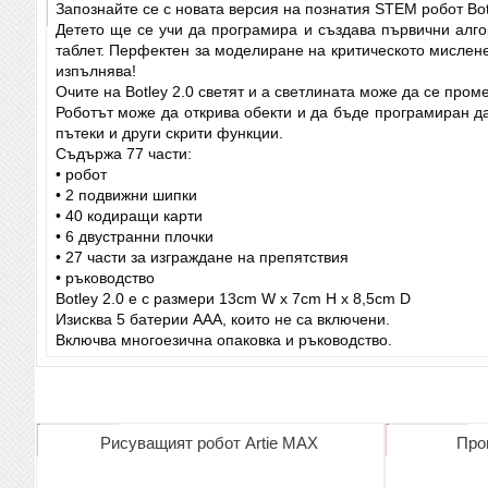
Запознайте се с новата версия на познатия STEM робот Botl
Детето ще се учи да програмира и създава първични алгор
таблет. Перфектен за моделиране на критическото мислене
изпълнява!
Очите на Botley 2.0 светят и а светлината може да се пром
Роботът може да открива обекти и да бъде програмиран д
пътеки и други скрити функции.
Съдържа 77 части:
• робот
• 2 подвижни шипки
• 40 кодиращи карти
• 6 двустранни плочки
• 27 части за изграждане на препятствия
• ръководство
Botley 2.0 е с размери 13cm W x 7cm H x 8,5cm D
Изисква 5 батерии AAA, които не са включени.
Включва многоезична опаковка и ръководство.
Рисуващият робот Artie MAX
Про