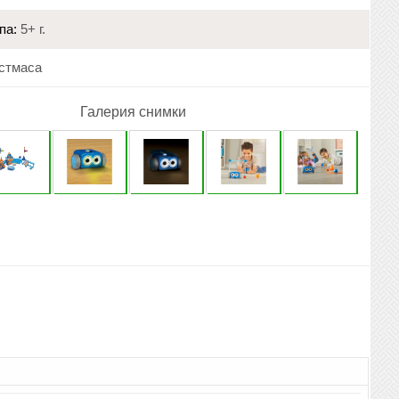
па:
5+ г.
стмаса
Галерия снимки