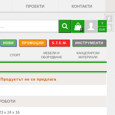
ПРОЕКТИ
КОНТАКТИ
€
Кошницата
Профил
0
EUR
@
НОВИ
ПРОМОЦИИ
S.T.E.M.
ИНСТРУМЕНТИ
е празна
Face
МЕБЕЛИ И
КАНЦЕЛАРСКИ
СПОРТ
ОБОРУДВАНЕ
МАТЕРИАЛИ
Продуктът не се предлага
РОБОТИ
3 х 24 х 16