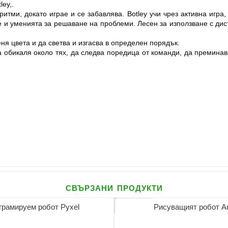
ey,.
итми, докато играе и се забавлява. Botley учи чрез активна игра,
 и уменията за решаване на проблеми. Лесен за използване с дис
еня цвета и да светва и изгасва в определен порядък.
а обикаля около тях, да следва поредица от команди, да преминав
свързани продукти
грамируем робот Pyxel
Рисуващият робот Ar