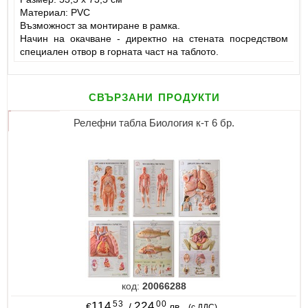
Материал: PVC
Възможност за монтиране в рамка.
Начин на окачване - директно на стената посредством
специален отвор в горната част на таблото.
свързани продукти
Релефни табла Биология к-т 6 бр.
код:
20066288
53
00
114
224
€
/
лв.
(с ДДС)