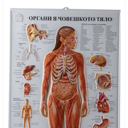
ИЗКУСТВА
СПОРТ
МЕБЕЛИ И ОБОРУДВАНЕ
КАНЦЕЛАРСКИ МАТЕРИАЛИ
КНИГИ И УЧЕБНИЦИ
БДП
НОВИ
ПРОМОЦИИ
S.T.E.M.
ИНСТРУМЕНТИ