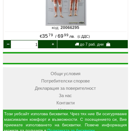
код:
20066295
79
99
35
69
€
/
лв.
(с ДДС)
до 7 раб. дни
Общи условия
Потребителски спорове
Декларация за поверителност
За нас
Контакти
Новини
Този уебсайт използва бисквитки. Чрез тях ние Ви осигуряваме
максимален комфорт и възможности. С посещението си, Вие
приемате използването на бисквитки. Повече информация
можете да получите в
Политиката за бисквитки
.