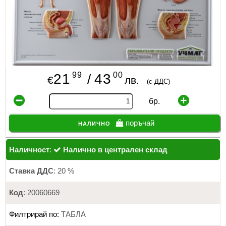
99
00
21
43
/
€
лв.
(с ДДС)
бр.
налично
поръчай
Наличност
:
Налично в централен склад
Ставка ДДС
: 20 %
Код
: 20060669
Филтрирай по:
ТАБЛА