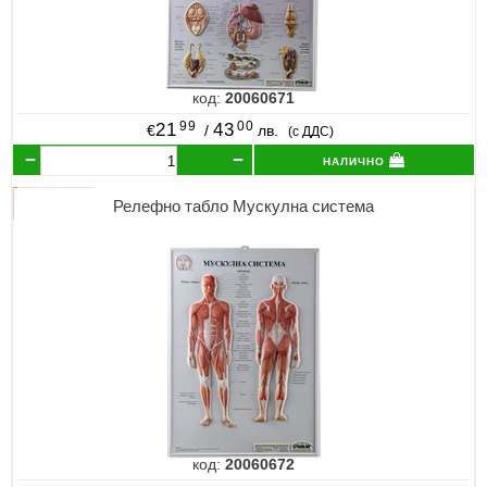
код:
20060671
99
00
21
43
€
/
лв.
(с ДДС)
налично
Релефно табло Мускулна система
код:
20060672