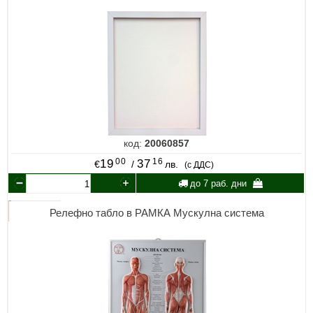
код:
20060857
00
16
19
37
€
/
лв.
(с ДДС)
до 7 раб. дни
Релефно табло в РАМКА Мускулна система