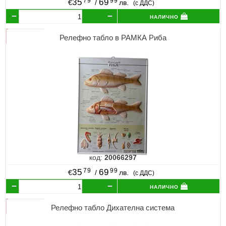
79
99
35
69
€
/
лв.
(с ДДС)
налично
Релефно табло в РАМКА Риба
код:
20066297
79
99
35
69
€
/
лв.
(с ДДС)
налично
Релефно табло Дихателна система