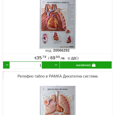
код:
20066292
79
99
35
69
€
/
лв.
(с ДДС)
налично
Релефно табло в РАМКА Дихателна система