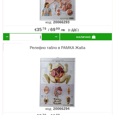
код:
20066293
79
99
35
69
€
/
лв.
(с ДДС)
налично
Релефно табло в РАМКА Жаба
код:
20066294