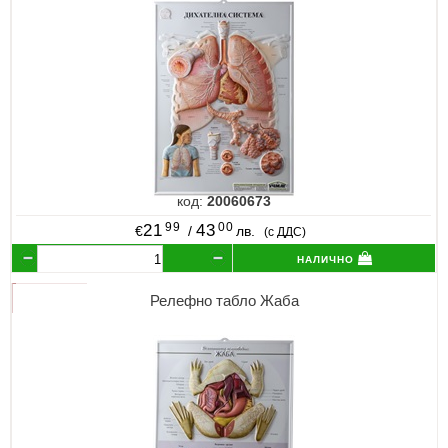
код:
20060673
99
00
21
43
€
/
лв.
(с ДДС)
налично
Релефно табло Жаба