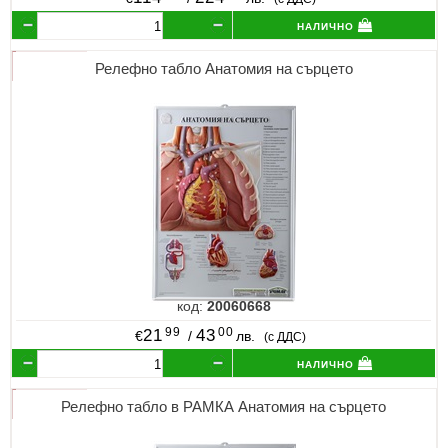
налично
Релефно табло Анатомия на сърцето
код:
20060668
99
00
21
43
€
/
лв.
(с ДДС)
налично
Релефно табло в РАМКА Анатомия на сърцето