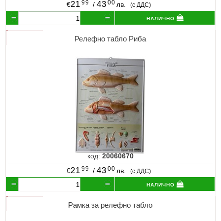
99
00
21
43
€
/
лв.
(с ДДС)
налично
Релефно табло Риба
код:
20060670
99
00
21
43
€
/
лв.
(с ДДС)
налично
Рамка за релефно табло