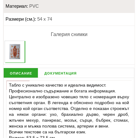
Материал:
PVC
Размери (см.):
54 х 74
Галерия снимки
описание
документация
Табло с уникално качество и идеална видимост.
Професионално съдържание и богата информация.
Централно е изобразено човешко тяло с номерация върху
съответния орган. В легенда е обяснено подробно на кой
номер кой орган съответства. Отделно е показан строежът
на някои органи: ухо, брахиално дърво, черен дроб,
жлъчен мехур, панкреас, мозък, сърце, бъбрек, стомах,
женска и мъжка полова система, артерии и вени.
Всички текстове са на български език.
Размер: 53,5 х 73,5 см