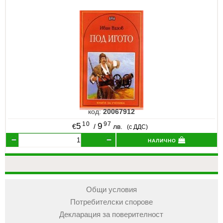
код:
20067912
10
97
5
9
€
/
лв.
(с ДДС)
налично
Общи условия
Потребителски спорове
Декларация за поверителност