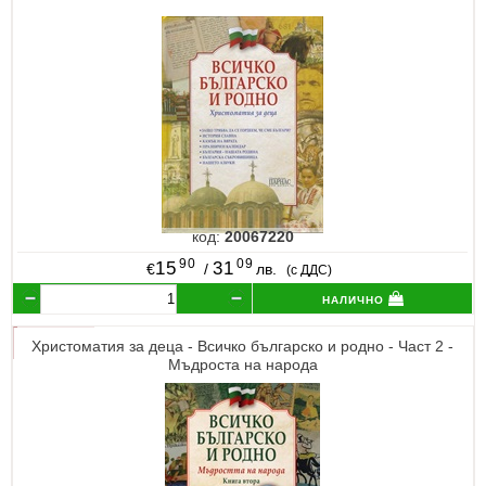
код:
20067220
90
09
15
31
€
/
лв.
(с ДДС)
налично
Христоматия за деца - Всичко българско и родно - Част 2 -
Мъдроста на народа