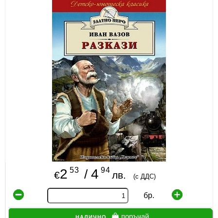
ИЗКУСТВА
СПОРТ
МЕБЕЛИ И ОБОРУДВАНЕ
КАНЦЕЛАРСКИ МАТЕРИАЛИ
КНИГИ И УЧЕБНИЦИ
БДП
НОВИ
ПРОМОЦИИ
53
94
2
4
/
€
лв.
(с ДДС)
S.T.E.M.
бр.
ИНСТРУМЕНТИ
налично
поръчай