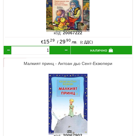
код:
20067222
29
90
15
29
€
/
лв.
(с ДДС)
налично
Малкият принц - Антоан дьо Сент-Екзюпери
код:
20067902