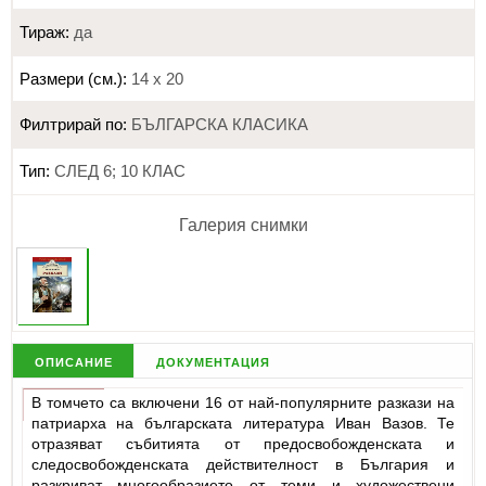
Тираж:
да
Размери (см.):
14 х 20
Филтрирай по:
БЪЛГАРСКА КЛАСИКА
Тип:
СЛЕД 6; 10 КЛАС
Галерия снимки
описание
документация
В томчето са включени 16 от най-популярните разкази на
патриарха на българската литература Иван Вазов. Те
отразяват събитията от предосвобожденската и
следосвобожденската действителност в България и
разкриват многообразието от теми и художествени