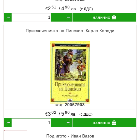
51
90
2
4
€
/
лв.
(с ДДС)
налично
Приключенията на Пинокио. Карло Колоди
код:
20067903
02
90
3
5
€
/
лв.
(с ДДС)
налично
Под игото - Иван Вазов