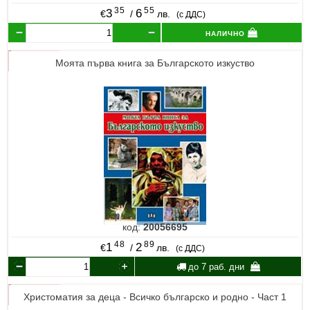
35
55
3
6
€
/
лв.
(с ДДС)
налично
Моята първа книга за Българското изкуство
код:
20056695
48
89
1
2
€
/
лв.
(с ДДС)
до 7 раб. дни
Христоматия за деца - Всичко българско и родно - Част 1