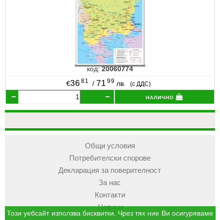
код:
20060774
81
99
36
71
€
/
лв.
(с ДДС)
налично
Общи условия
Потребителски спорове
Декларация за поверителност
За нас
Контакти
Новини
Този уебсайт използва бисквитки. Чрез тях ние Ви осигуряваме