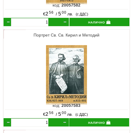
код:
20057582
56
00
2
5
€
/
лв.
(с ДДС)
налично
Портрет Св. Св. Кирил и Методий
код:
20057583
56
00
2
5
€
/
лв.
(с ДДС)
налично