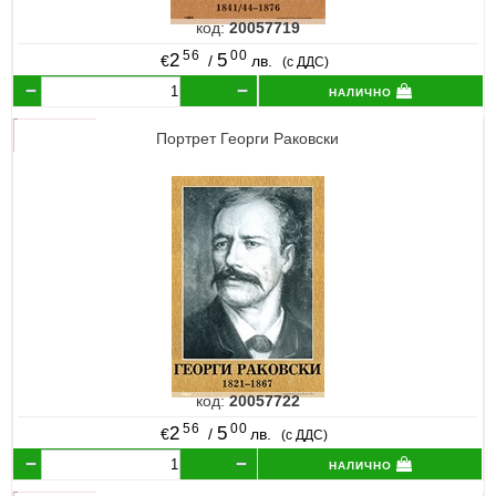
код:
20057719
56
00
2
5
€
/
лв.
(с ДДС)
налично
Портрет Георги Раковски
код:
20057722
56
00
2
5
€
/
лв.
(с ДДС)
налично