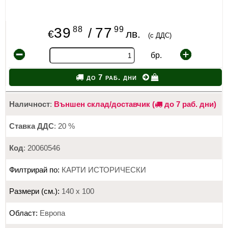
88
99
39
77
/
€
лв.
(с ДДС)
бр.
до 7 раб. дни
Наличност
:
Външен склад/доставчик (
до 7 раб. дни)
Ставка ДДС
: 20 %
Код
: 20060546
Филтрирай по:
КАРТИ ИСТОРИЧЕСКИ
Размери (см.):
140 х 100
Област:
Европа