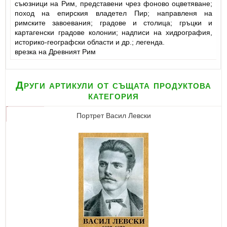
съюзници на Рим, представени чрез фоново оцветяване;
поход на епирския владетел Пир; направленя на
римските завоевания; градове и столица; гръцки и
картагенски градове колонии; надписи на хидрография,
историко-географски области и др.; легенда.
врезка на Древният Рим
Други артикули от същата продуктова
категория
Портрет Васил Левски