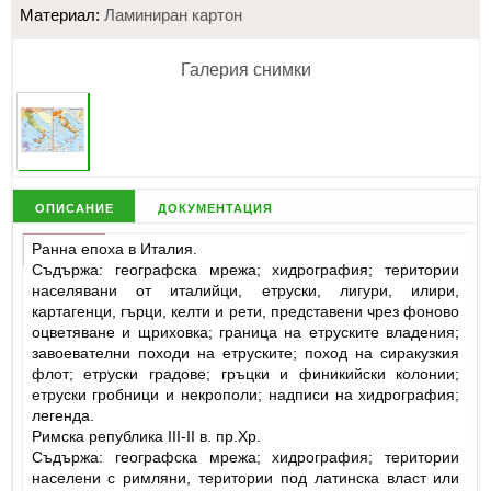
Материал:
Ламиниран картон
Галерия снимки
описание
документация
Ранна епоха в Италия.
Съдържа: географска мрежа; хидрография; територии
населявани от италийци, етруски, лигури, илири,
картагенци, гърци, келти и рети, представени чрез фоново
оцветяване и щриховка; граница на етруските владения;
завоевателни походи на етруските; поход на сиракузкия
флот; етруски градове; гръцки и финикийски колонии;
етруски гробници и некрополи; надписи на хидрография;
легенда.
Римска република III-II в. пр.Хр.
Съдържа: географска мрежа; хидрография; територии
населени с римляни, територии под латинска власт или