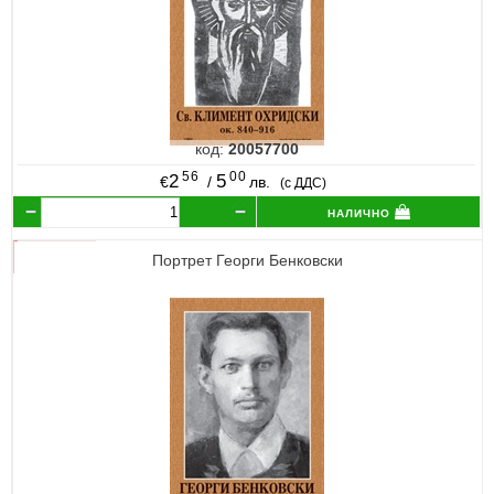
код:
20057700
56
00
2
5
€
/
лв.
(с ДДС)
налично
Портрет Георги Бенковски