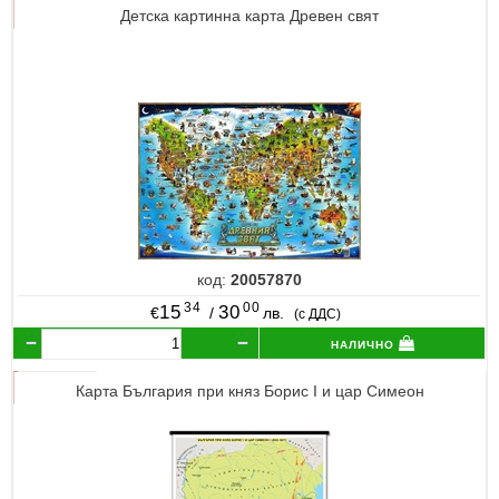
Детска картинна карта Древен свят
код:
20057870
34
00
15
30
€
/
лв.
(с ДДС)
налично
Карта България при княз Борис I и цар Симеон