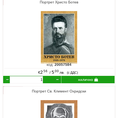
Портрет Христо Ботев
код:
20057584
56
00
2
5
€
/
лв.
(с ДДС)
налично
Портрет Св. Климент Охридски