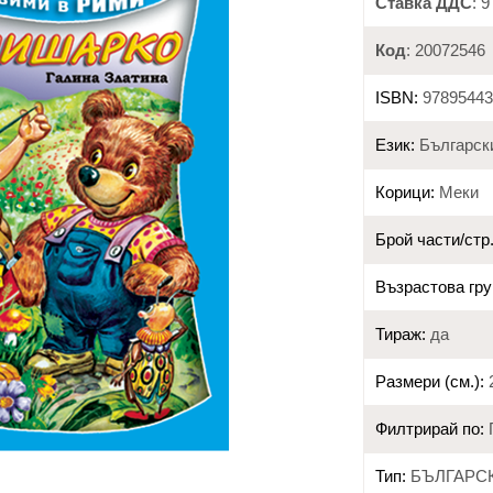
Ставка ДДС
: 
Код
: 20072546
ISBN:
97895443
Език:
Българск
Корици:
Меки
Брой части/стр.
Възрастова гру
Тираж:
да
Размери (см.):
2
Филтрирай по:
Тип:
БЪЛГАРС