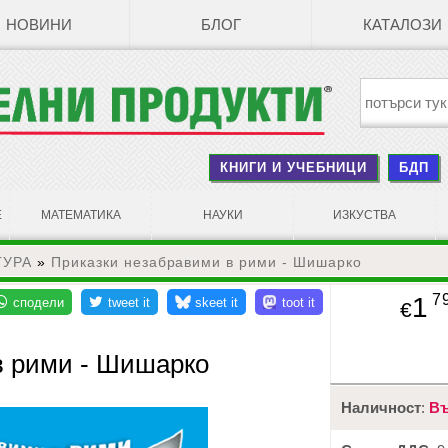
НОВИНИ
БЛОГ
КАТАЛОЗИ
КНИГИ И УЧЕБНИЦИ
БДП
Е
МАТЕМАТИКА
НАУКИ
ИЗКУСТВА
ТУРА
»
Приказки незабравими в рими - Шишарко
7
1
€
в рими - Шишарко
Наличност
:
Въ