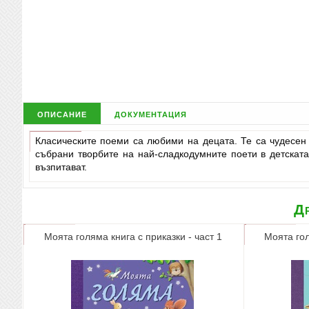
описание
документация
Класическите поеми са любими на децата. Те са чудесен 
събрани творбите на най-сладкодумните поети в детската
възпитават.
Др
Моята голяма книга с приказки - част 1
Моята гол