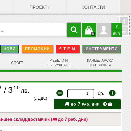
ПРОЕКТИ
КОНТАКТИ
€
Кошницата
Профил
0
EUR
@
НОВИ
ПРОМОЦИИ
S.T.E.M.
ИНСТРУМЕНТИ
е празна
Face
МЕБЕЛИ И
КАНЦЕЛАРСКИ
СПОРТ
ОБОРУДВАНЕ
МАТЕРИАЛИ
9
50
3
/
лв.
бр.
(с ДДС)
до 7 раб. дни
ншен склад/доставчик (
до 7 раб. дни)