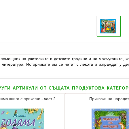
помощник на учителките в детските градини и на малчуганите, ко
 литература. Историйките им се четат с лекота и изграждат у де
уги артикули от същата продуктова катего
яма книга с приказки - част 2
Приказки на народи