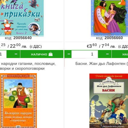
код:
20056640
код:
20056660
25
00
60
04
1
22
3
7
/
лв.
€
/
лв.
(с ДДС)
(с ДД
налично
на
 народни гатанки, пословици,
Басни. Жан дьо Лафонтен 
ворки и скоропоговорки