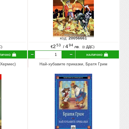
код:
20056661
53
94
2
4
€
/
лв.
С)
(с ДДС)
лично
налично
(Хермес)
Най-хубавите приказки, Братя Грим