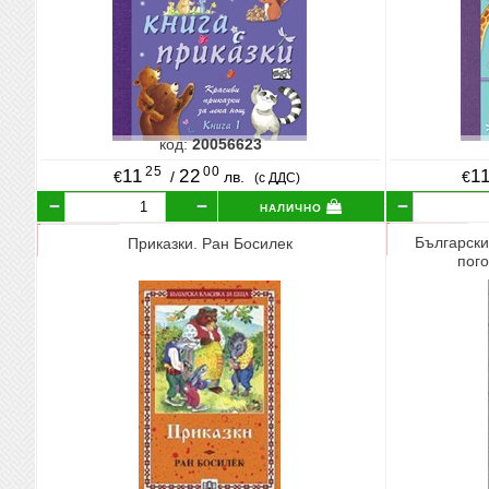
код:
20056623
25
00
11
22
1
€
/
лв.
€
(с ДДС)
налично
Български
Приказки. Ран Босилек
пого