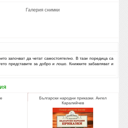
Галерия снимки
ито започват да четат самостоятелно. В тази поредица са
тето представите за добро и лошо. Книжките забавляват и
рия
те
Български народни приказки. Ангел
Каралийчев