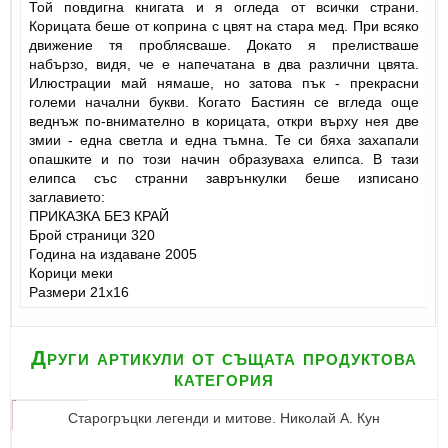
Той повдигна книгата и я огледа от всички страни.
Корицата беше от коприна с цвят на стара мед. При всяко
движение тя проблясваше. Докато я прелистваше
набързо, видя, че е напечатана в два различни цвята.
Илюстрации май нямаше, но затова пък - прекрасни
големи начални букви. Когато Бастиян се вгледа още
веднъж по-внимателно в корицата, откри върху нея две
змии - една светла и една тъмна. Те си бяха захапали
опашките и по този начин образуваха елипса. В тази
елипса със странни заврънкулки беше изписано
заглавието:
ПРИКАЗКА БЕЗ КРАЙ
Брой страници 320
Година на издаване 2005
Корици меки
Размери 21x16
Други артикули от същата продуктова
категория
Старогръцки легенди и митове. Николай A. Кун