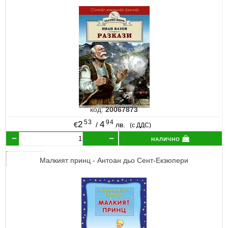
код:
20067873
53
94
2
4
€
/
лв.
(с ДДС)
налично
Малкият принц - Антоан дьо Сент-Екзюпери