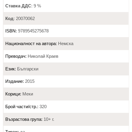
Ставка ДДС
: 9 %
Код
: 20070062
ISBN:
9789545275678
Националност на автора:
Немска
Преводач:
Николай Краев
Език:
Български
Издание:
2015
Корици:
Меки
Брой части/стр.:
320
Възрастова група:
10+ г.
Тираж:
да