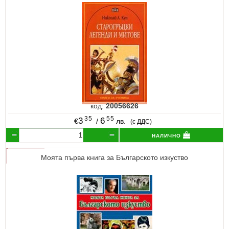
код:
20056626
35
55
3
6
€
/
лв.
(с ДДС)
налично
Моята първа книга за Българското изкуство