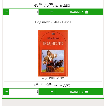
02
90
3
5
€
/
лв.
(с ДДС)
налично
Под игото - Иван Вазов
код:
20067912
10
97
5
9
€
/
лв.
(с ДДС)
налично