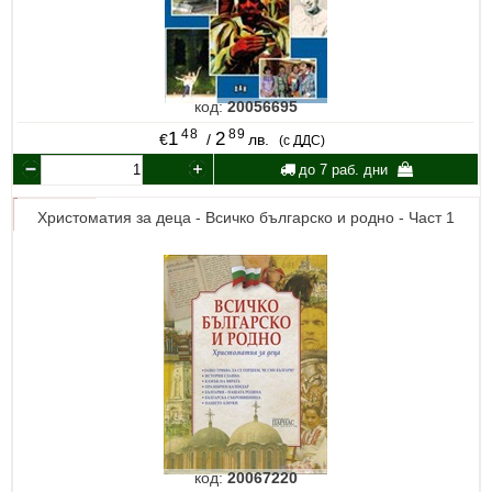
код:
20056695
48
89
1
2
€
/
лв.
(с ДДС)
до 7 раб. дни
Христоматия за деца - Всичко българско и родно - Част 1
код:
20067220