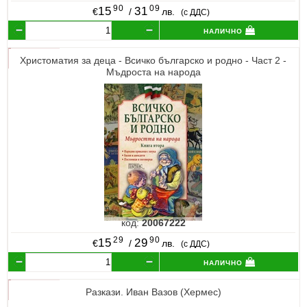
90
09
15
31
€
/
лв.
(с ДДС)
налично
Христоматия за деца - Всичко българско и родно - Част 2 -
Мъдроста на народа
код:
20067222
29
90
15
29
€
/
лв.
(с ДДС)
налично
Разкази. Иван Вазов (Хермес)