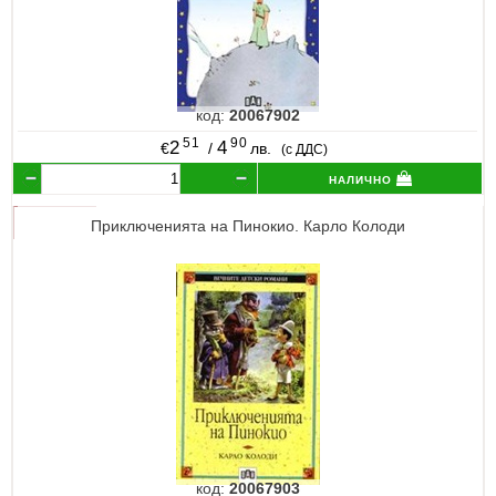
код:
20067902
51
90
2
4
€
/
лв.
(с ДДС)
налично
Приключенията на Пинокио. Карло Колоди
код:
20067903